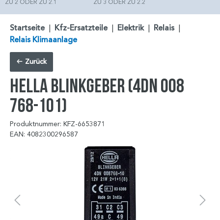
ZU 2 ODER ZU 2.1
ZU 3 ODER ZU 2.2
Startseite
|
Kfz-Ersatzteile
|
Elektrik
|
Relais
|
Relais Klimaanlage
Zurück
HELLA Blinkgeber (4DN 008
768-101)
Produktnummer: KFZ-6653871
EAN: 4082300296587