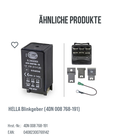
Ähnliche Produkte
HELLA Blinkgeber (4DN 008 768-191)
Hrst.-Nr.:
4DN 008 768-191
EAN:
04082300769142