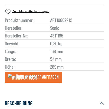
Zum Merkzettel hinzufügen
Produktnummer:
ART10802912
Hersteller:
Sonic
Hersteller-Nr.:
4311165
Gewicht:
0,20 kg
Länge:
168 mm
Breite:
54 mm
Höhe:
289 mm
Über WhatsApp anfragеn
Beschreibung