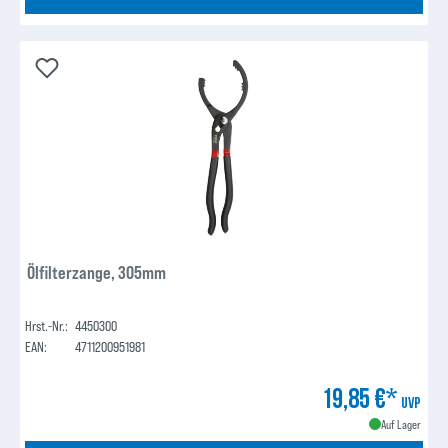
Ölfilterzange, 305mm
Hrst.-Nr.:
4450300
EAN:
4711200951981
19,85 €*
UVP
Auf Lager