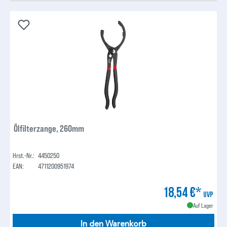
Ölfilterzange, 260mm
Hrst.-Nr.:
4450250
EAN:
4711200951974
18,54 €*
UVP
Auf Lager
In den Warenkorb