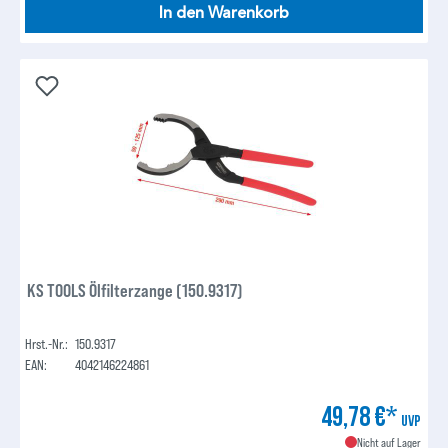
In den Warenkorb
KS TOOLS Ölfilterzange (150.9317)
Hrst.-Nr.:
150.9317
EAN:
4042146224861
49,78 €*
UVP
Nicht auf Lager