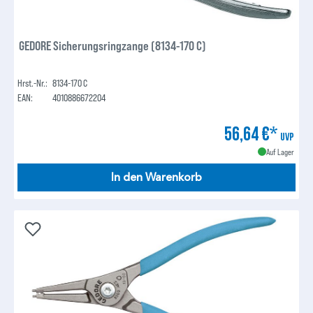
GEDORE Sicherungsringzange (8134-170 C)
Hrst.-Nr.:
8134-170 C
EAN:
4010886672204
56,64 €*
UVP
Auf Lager
In den Warenkorb