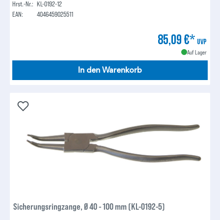
Hrst.-Nr.:
KL-0192-12
EAN:
4046459025511
85,09 €*
UVP
Auf Lager
In den Warenkorb
Sicherungsringzange, Ø 40 - 100 mm (KL-0192-5)