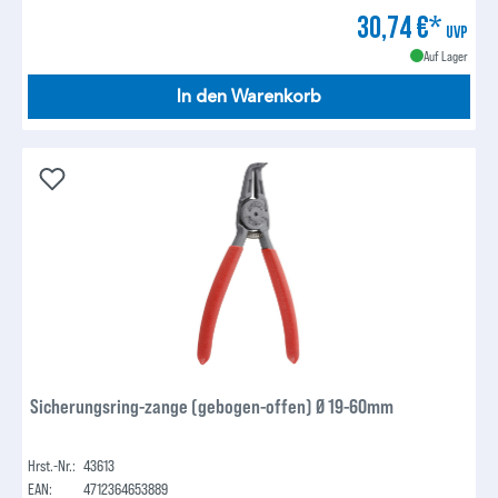
30,74 €*
UVP
Auf Lager
In den Warenkorb
Sicherungsring-zange (gebogen-offen) Ø 19-60mm
Hrst.-Nr.:
43613
EAN:
4712364653889