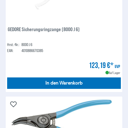
GEDORE Sicherungsringzange (8000 J 6)
Hrst.-Nr.:
8000 J 6
EAN:
4010886670385
123,19 €*
UVP
Auf Lager
In den Warenkorb