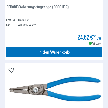
GEDORE Sicherungsringzange (8000 JE 2)
Hrst.-Nr.:
8000 JE 2
EAN:
4010886946275
24,62 €*
UVP
Auf Lager
In den Warenkorb