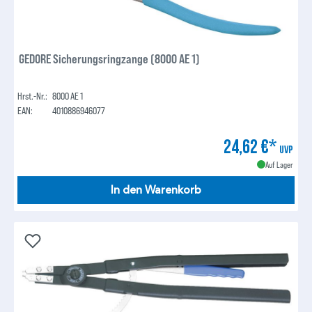
GEDORE Sicherungsringzange (8000 AE 1)
Hrst.-Nr.:
8000 AE 1
EAN:
4010886946077
24,62 €*
UVP
Auf Lager
In den Warenkorb