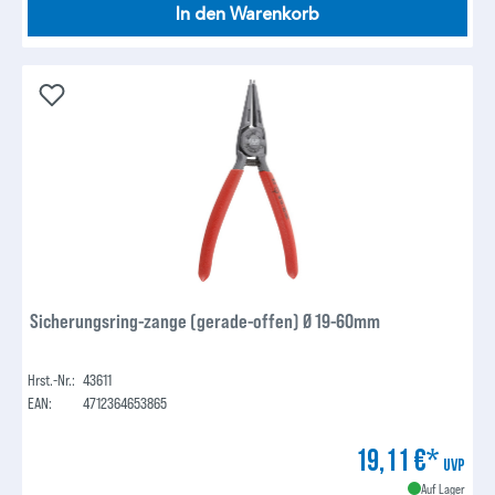
In den Warenkorb
Sicherungsring-zange (gerade-offen) Ø 19-60mm
Hrst.-Nr.:
43611
EAN:
4712364653865
19,11 €*
UVP
Auf Lager