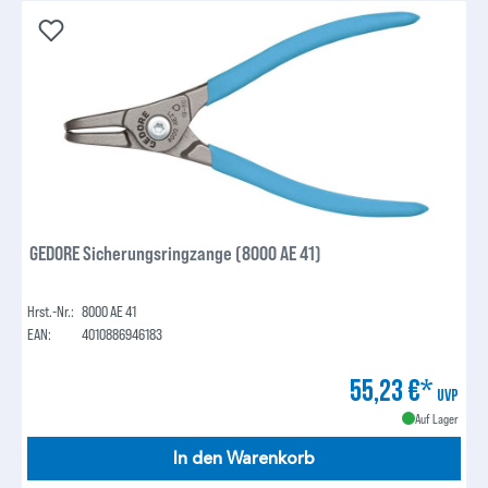
GEDORE Sicherungsringzange (8000 AE 41)
Hrst.-Nr.:
8000 AE 41
EAN:
4010886946183
55,23 €*
UVP
Auf Lager
In den Warenkorb