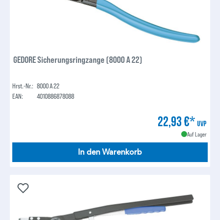
GEDORE Sicherungsringzange (8000 A 22)
Hrst.-Nr.:
8000 A 22
EAN:
4010886878088
22,93 €*
UVP
Auf Lager
In den Warenkorb