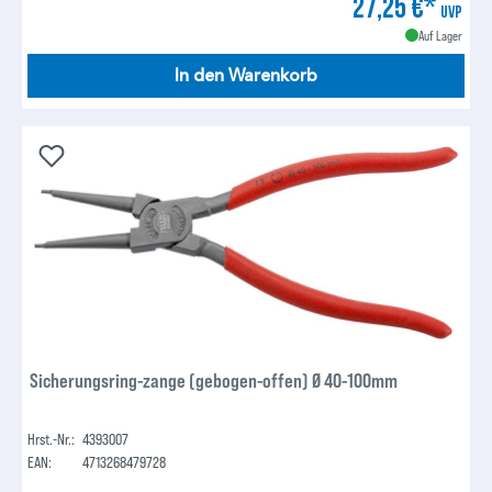
27,25 €*
UVP
Auf Lager
In den Warenkorb
Sicherungsring-zange (gebogen-offen) Ø 40-100mm
Hrst.-Nr.:
4393007
EAN:
4713268479728