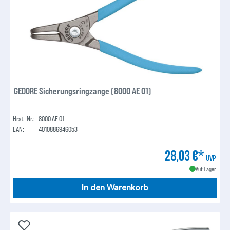
GEDORE Sicherungsringzange (8000 AE 01)
Hrst.-Nr.:
8000 AE 01
EAN:
4010886946053
28,03 €*
UVP
Auf Lager
In den Warenkorb