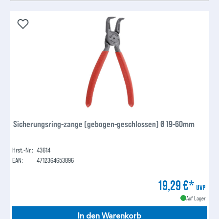
Sicherungsring-zange (gebogen-geschlossen) Ø 19-60mm
Hrst.-Nr.:
43614
EAN:
4712364653896
19,29 €*
UVP
Auf Lager
In den Warenkorb