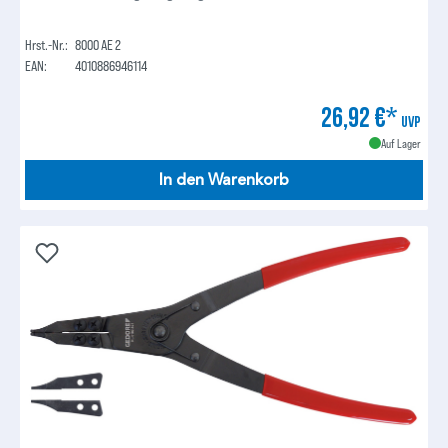
Hrst.-Nr.:
8000 AE 2
EAN:
4010886946114
26,92 €*
UVP
Auf Lager
In den Warenkorb