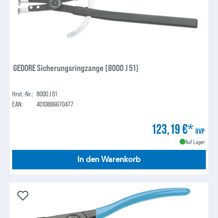
GEDORE Sicherungsringzange (8000 J 51)
Hrst.-Nr.:
8000 J 51
EAN:
4010886670477
123,19 €*
UVP
Auf Lager
In den Warenkorb