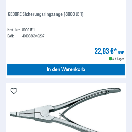
GEDORE Sicherungsringzange (8000 JE 1)
Hrst.-Nr.:
8000 JE 1
EAN:
4010886946237
22,93 €*
UVP
Auf Lager
In den Warenkorb