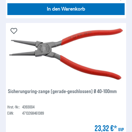
In den Warenkorb
Sicherungsring-zange (gerade-geschlossen) Ø 40-100mm
Hrst.-Nr.:
4393004
EAN:
4713268461389
23,32 €*
UVP