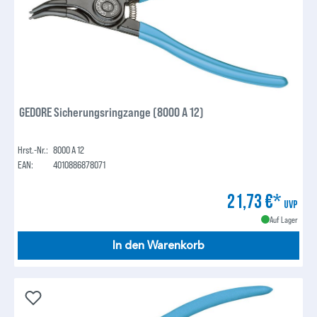
GEDORE Sicherungsringzange (8000 A 12)
Hrst.-Nr.:
8000 A 12
EAN:
4010886878071
21,73 €*
UVP
Auf Lager
In den Warenkorb