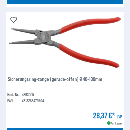
Sicherungsring-zange (gerade-offen) Ø 40-100mm
Hrst.-Nr.:
4393005
EAN:
4713268479704
28,37 €*
UVP
Auf Lager