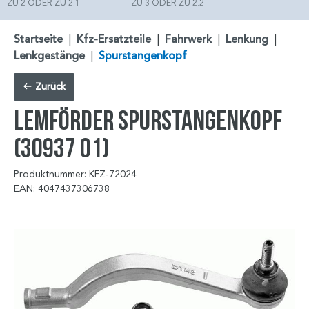
ZU 2 ODER ZU 2.1
ZU 3 ODER ZU 2.2
Startseite
|
Kfz-Ersatzteile
|
Fahrwerk
|
Lenkung
|
Lenkgestänge
|
Spurstangenkopf
Zurück
LEMFÖRDER Spurstangenkopf
(30937 01)
Produktnummer: KFZ-72024
EAN: 4047437306738