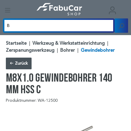
Startseite
|
Werkzeug & Werkstatteinrichtung
|
Zerspanungswerkzeug
|
Bohrer
|
Gewindebohrer
Zurück
M8x1.0 Gewindebohrer 140
mm HSS C
Produktnummer: WA-12500