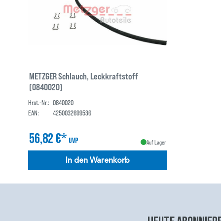
METZGER Schlauch, Leckkraftstoff
(0840020)
Hrst.-Nr.:
0840020
EAN:
4250032699536
56,82 €*
UVP
Auf Lager
In den Warenkorb