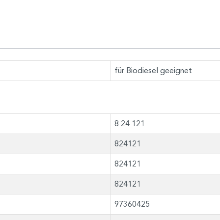
für Biodiesel geeignet
8 24 121
824121
824121
824121
97360425