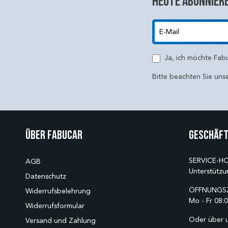
Heute abonniere
E-Mail
Ja, ich möchte Fab
Bitte beachten Sie uns
Über Fabucar
Geschäft
SERVICE-HO
AGB
Unterstützu
Datenschutz
ÖFFNUNGSZ
Widerrufsbelehrung
Mo - Fr 08:0
Widerrufsformular
Oder über 
Versand und Zahlung