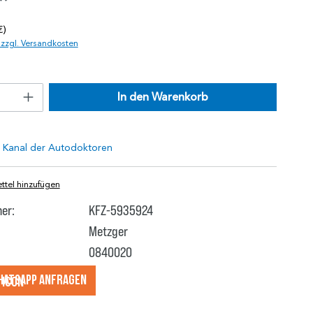
*
€)
. zzgl. Versandkosten
In den Warenkorb
tel hinzufügen
er:
KFZ-5935924
Metzger
0840020
hatsApp anfragеn