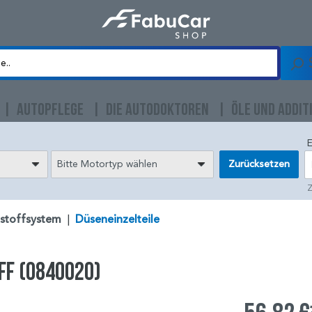
AUTOPFLEGE
DIE AUTODOKTOREN
ÖLE UND ADDIT
E
Bitte Motortyp wählen
Zurücksetzen
Z
tstoffsystem
|
Düseneinzelteile
ff (0840020)