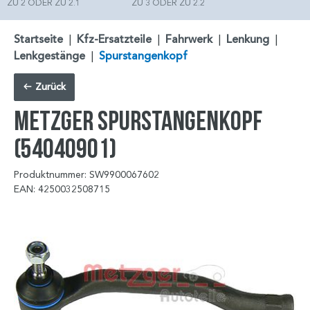
ZU 2 ODER ZU 2.1
ZU 3 ODER ZU 2.2
Startseite
|
Kfz-Ersatzteile
|
Fahrwerk
|
Lenkung
|
Lenkgestänge
|
Spurstangenkopf
Zurück
METZGER Spurstangenkopf
(54040901)
Produktnummer: SW9900067602
EAN: 4250032508715