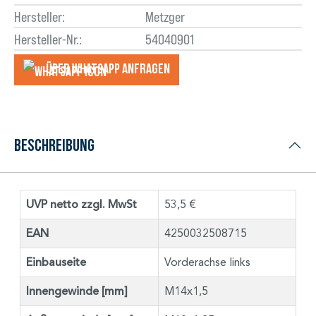
Hersteller:
Metzger
Hersteller-Nr.:
54040901
Über WhatsApp anfragеn
Beschreibung
UVP netto zzgl. MwSt
53,5 €
EAN
4250032508715
Einbauseite
Vorderachse links
Innengewinde [mm]
M14x1,5