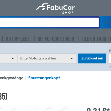
AUTOPFLEGE
DIE AUTODOKTOREN
ÖLE UND ADDIT
E
Bitte Motortyp wählen
Zurücksetzen
Z
enkgestänge
|
Spurstangenkopf
35)