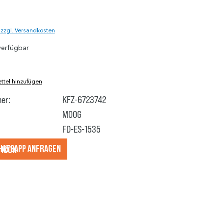
)
. zzgl. Versandkosten
verfügbar
tel hinzufügen
er:
KFZ-6723742
MOOG
FD-ES-1535
hatsApp anfragеn