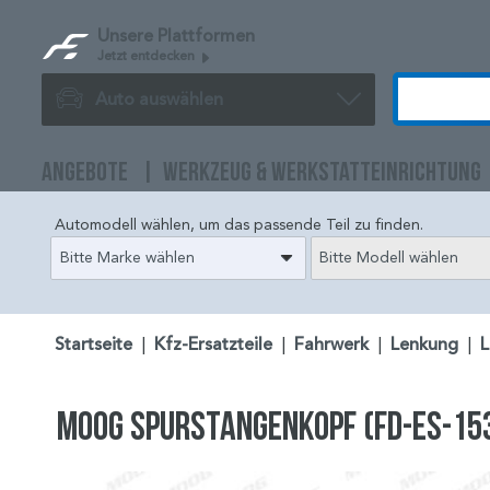
Unsere Plattformen
Jetzt entdecken
Auto auswählen
ANGEBOTE
WERKZEUG & WERKSTATTEINRICHTUNG
Automodell wählen, um das passende Teil zu finden.
Bitte Marke wählen
Bitte Modell wählen
Startseite
|
Kfz-Ersatzteile
|
Fahrwerk
|
Lenkung
|
L
MOOG Spurstangenkopf (FD-ES-15