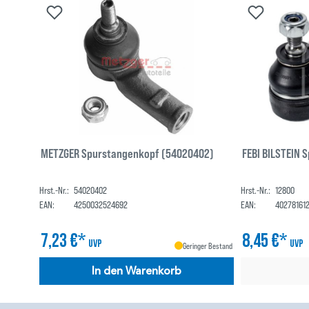
METZGER Spurstangenkopf (54020402)
FEBI BILSTEIN 
Hrst.-Nr.:
54020402
Hrst.-Nr.:
12800
EAN:
4250032524692
EAN:
40278161
7,23 €*
8,45 €*
UVP
UVP
Geringer Bestand
In den Warenkorb