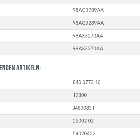
98AG3289AA
98AG3289AA
98AX3270AA
98AX3270AA
genden Artikeln:
840 0773 10
12800
J4830831
22002 02
54020402