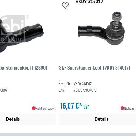
Spurstangenkopf (12800)
SKF Spurstangenkopf (VKDY 314017)
Hrst.-Nr.:
VKDY 314017
28007
EAN:
7316577897015
16,07 €*
UVP
Nicht auf Lager
Nicht auf
Details
Details