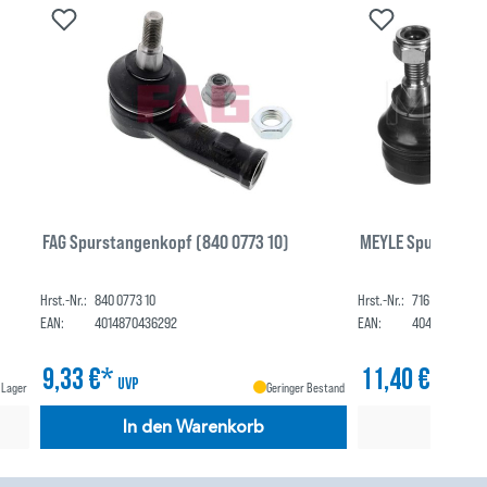
FAG Spurstangenkopf (840 0773 10)
MEYLE Spurstange
Hrst.-Nr.:
840 0773 10
Hrst.-Nr.:
716 020 0008
EAN:
4014870436292
EAN:
404007411303
9,33 €*
11,40 €*
UVP
UVP
 Lager
Geringer Bestand
In den Warenkorb