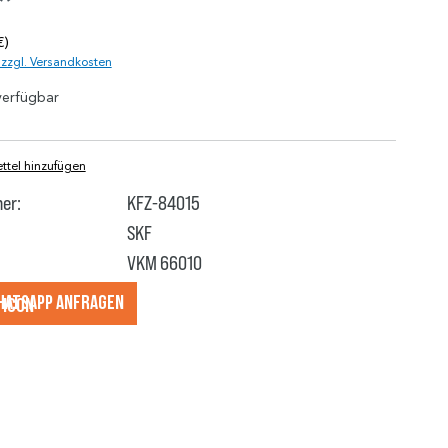
*
€)
. zzgl. Versandkosten
verfügbar
tel hinzufügen
er:
KFZ-84015
SKF
VKM 66010
hatsApp anfragеn