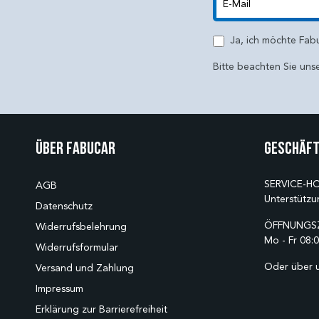
E-Mail
Ja, ich möchte Fab
Bitte beachten Sie uns
Über Fabucar
Geschäft
SERVICE-HO
AGB
Unterstützu
Datenschutz
ÖFFNUNGSZ
Widerrufsbelehrung
Mo - Fr 08:0
Widerrufsformular
Oder über 
Versand und Zahlung
Impressum
Erklärung zur Barrierefreiheit