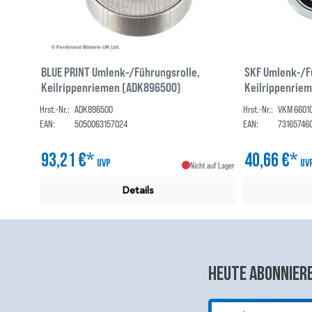
BLUE PRINT Umlenk-/Führungsrolle,
SKF Umlenk-/F
Keilrippenriemen (ADK896500)
Keilrippenrie
Hrst.-Nr.:
ADK896500
Hrst.-Nr.:
VKM 6601
EAN:
5050063157024
EAN:
73165746
93,21 €*
40,66 €*
UVP
UV
Nicht auf Lager
Details
Heute abonniere