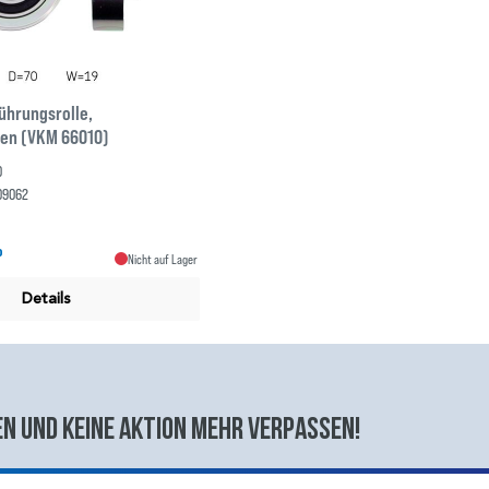
ührungsrolle,
men (VKM 66010)
0
09062
P
Nicht auf Lager
Details
n und keine aktion mehr verpassen!