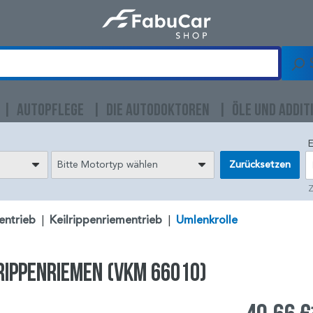
AUTOPFLEGE
DIE AUTODOKTOREN
ÖLE UND ADDIT
E
Bitte Motortyp wählen
Zurücksetzen
Z
entrieb
|
Keilrippenriementrieb
|
Umlenkrolle
rippenriemen (VKM 66010)