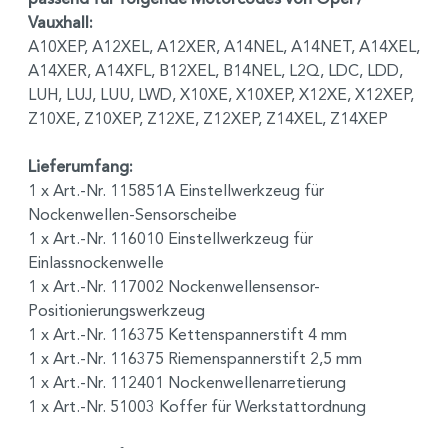
Vauxhall:
A10XEP, A12XEL, A12XER, A14NEL, A14NET, A14XEL,
A14XER, A14XFL, B12XEL, B14NEL, L2Q, LDC, LDD,
LUH, LUJ, LUU, LWD, X10XE, X10XEP, X12XE, X12XEP,
Z10XE, Z10XEP, Z12XE, Z12XEP, Z14XEL, Z14XEP
Lieferumfang:
1 x Art.-Nr. 115851A Einstellwerkzeug für
Nockenwellen-Sensorscheibe
1 x Art.-Nr. 116010 Einstellwerkzeug für
Einlassnockenwelle
1 x Art.-Nr. 117002 Nockenwellensensor-
Positionierungswerkzeug
1 x Art.-Nr. 116375 Kettenspannerstift 4 mm
1 x Art.-Nr. 116375 Riemenspannerstift 2,5 mm
1 x Art.-Nr. 112401 Nockenwellenarretierung
1 x Art.-Nr. 51003 Koffer für Werkstattordnung