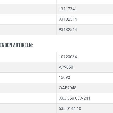
13117341
93182514
93182514
genden Artikeln:
10720034
AP9058
15090
OAP7048
9XU 358 039-241
535 0144 10