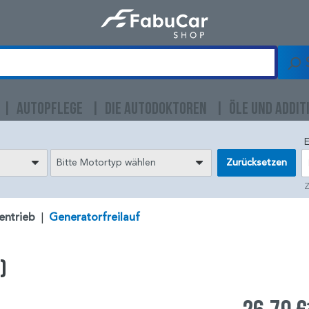
AUTOPFLEGE
DIE AUTODOKTOREN
ÖLE UND ADDIT
E
Bitte Motortyp wählen
Zurücksetzen
Z
entrieb
|
Generatorfreilauf
)