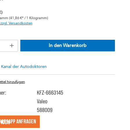
*
€)
gramm
(41,86 €* / 1 Kilogramm)
. zzgl. Versandkosten
In den Warenkorb
tel hinzufügen
er:
KFZ-6663145
Valeo
588009
hatsApp anfragеn