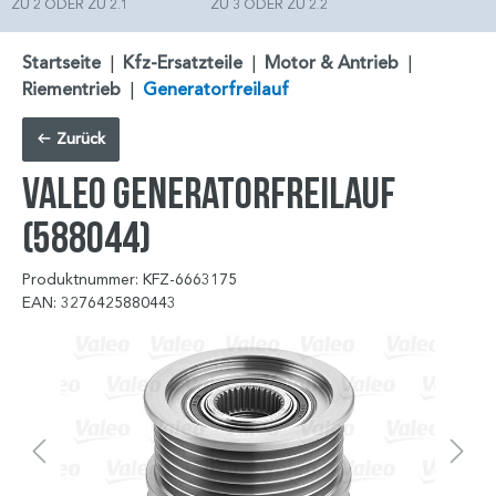
ZU 2 ODER ZU 2.1
ZU 3 ODER ZU 2.2
Startseite
|
Kfz-Ersatzteile
|
Motor & Antrieb
|
Riementrieb
|
Generatorfreilauf
Zurück
VALEO Generatorfreilauf
(588044)
Produktnummer: KFZ-6663175
EAN: 3276425880443