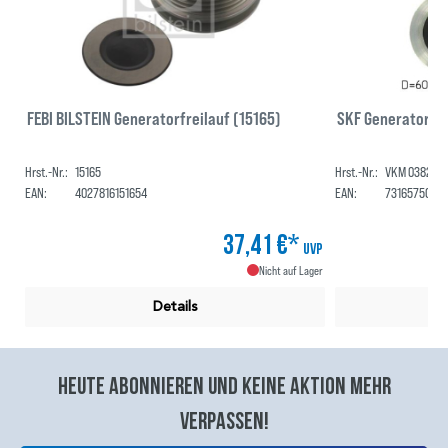
FEBI BILSTEIN Generatorfreilauf (15165)
SKF Generatorfr
Hrst.-Nr.:
15165
Hrst.-Nr.:
VKM 03822
EAN:
4027816151654
EAN:
7316575054
37,41 €*
UVP
Nicht auf Lager
Details
Heute abonnieren und keine aktion mehr
verpassen!