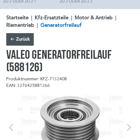
ZU 2 ODER ZU 2.1
ZU 3 ODER ZU 2.2
Startseite
|
Kfz-Ersatzteile
|
Motor & Antrieb
|
Riementrieb
|
Generatorfreilauf
Zurück
VALEO Generatorfreilauf
(588126)
Produktnummer: KFZ-7132408
EAN: 3276425881266