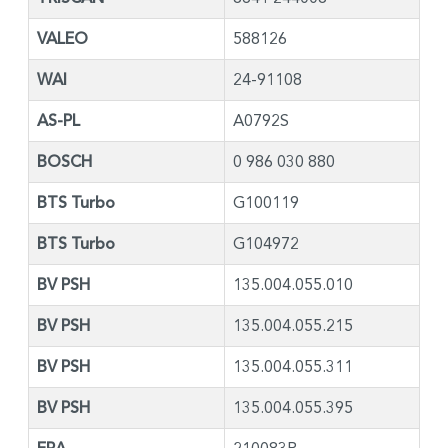
VALEO
588126
WAI
24-91108
AS-PL
A0792S
BOSCH
0 986 030 880
BTS Turbo
G100119
BTS Turbo
G104972
BV PSH
135.004.055.010
BV PSH
135.004.055.215
BV PSH
135.004.055.311
BV PSH
135.004.055.395