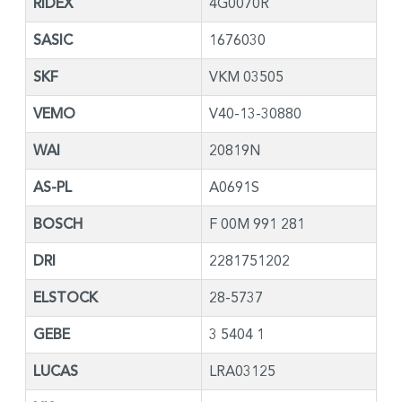
RIDEX
4G0070R
SASIC
1676030
SKF
VKM 03505
VEMO
V40-13-30880
WAI
20819N
AS-PL
A0691S
BOSCH
F 00M 991 281
DRI
2281751202
ELSTOCK
28-5737
GEBE
3 5404 1
LUCAS
LRA03125