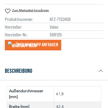
Zum Merkzettel hinzufügen
Produktnummer:
KFZ-7132408
Hersteller:
Valeo
Hersteller-Nr.:
588126
Über WhatsApp anfragеn
Beschreibung
Außendurchmesser
61,8
[mm]
Breite [mm]
42,4