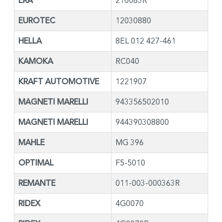
ERA
210083R
EUROTEC
12030880
HELLA
8EL 012 427-461
KAMOKA
RC040
KRAFT AUTOMOTIVE
1221907
MAGNETI MARELLI
943356502010
MAGNETI MARELLI
944390308800
MAHLE
MG 396
OPTIMAL
F5-5010
REMANTE
011-003-000363R
RIDEX
4G0070