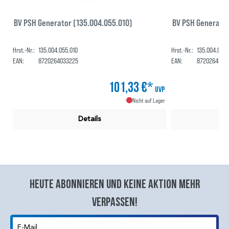
BV PSH Generator (135.004.055.010)
BV PSH Generator
Hrst.-Nr.:
135.004.055.010
Hrst.-Nr.:
135.004.055.
EAN:
8720264033225
EAN:
8720264302
101,33 €*
UVP
Nicht auf Lager
Details
Heute abonnieren und keine aktion mehr
verpassen!