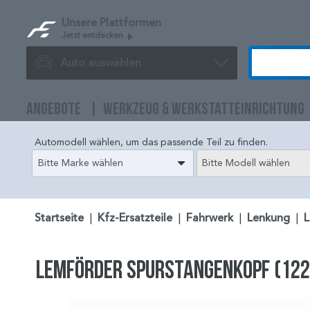
Unsere Plattformen
Jetzt entdecken
Auto auswählen
ANGEBOTE
WERKZEUG & WERKSTATTEINRICHTUNG
Automodell wählen, um das passende Teil zu finden.
Bitte Marke wählen
Bitte Modell wählen
Startseite
|
Kfz-Ersatzteile
|
Fahrwerk
|
Lenkung
|
L
LEMFÖRDER Spurstangenkopf (122