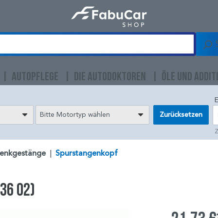
AUTOPFLEGE
DIE AUTODOKTOREN
ÖLE UND ADDIT
E
Bitte Motortyp wählen
Zurücksetzen
Z
enkgestänge
|
Spurstangenkopf
36 02)