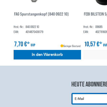
FAG Spurstangenkopf (840 0922 10)
FEBI BILSTEIN 
Hrst.-Nr.:
840 0922 10
Hrst.-Nr.:
09685
EAN:
4014870436179
EAN:
40278160
7,70 €*
10,57 €*
UVP
UV
Geringer Bestand
In den Warenkorb
Heute abonniere
E-Mail