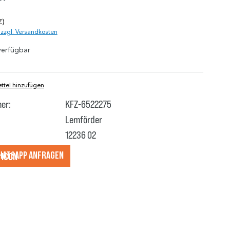
*
€)
. zzgl. Versandkosten
verfügbar
tel hinzufügen
er:
KFZ-6522275
Lemförder
12236 02
hatsApp anfragеn