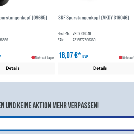
Spurstangenkopf (09685)
SKF Spurstangenkopf (VKDY 316046)
Hrst.-Nr.:
VKDY 316046
96856
EAN:
7316577896360
16,07 €*
P
UVP
Nicht auf Lager
Nicht auf
Details
Details
n und keine aktion mehr verpassen!