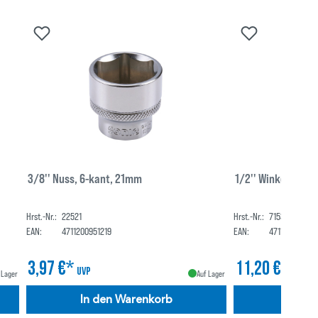
3/8'' Nuss, 6-kant, 21mm
1/2'' Winkelstück
Hrst.-Nr.:
22521
Hrst.-Nr.:
71531
EAN:
4711200951219
EAN:
471120095277
3,97 €*
11,20 €*
UVP
UVP
 Lager
Auf Lager
In den Warenkorb
In de