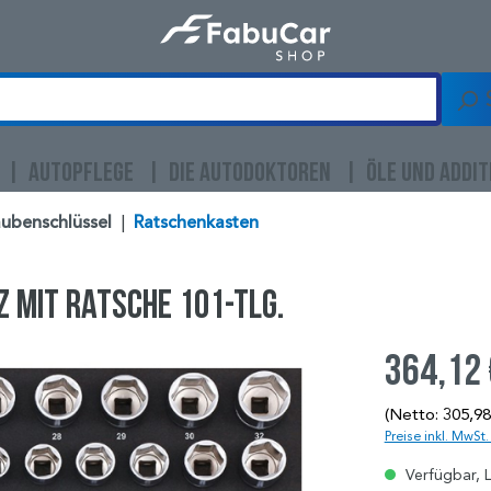
AUTOPFLEGE
DIE AUTODOKTOREN
ÖLE UND ADDIT
ubenschlüssel
|
Ratschenkasten
tz mit Ratsche 101-tlg.
364,12
(Netto: 305,98
Preise inkl. MwSt
Verfügbar, L