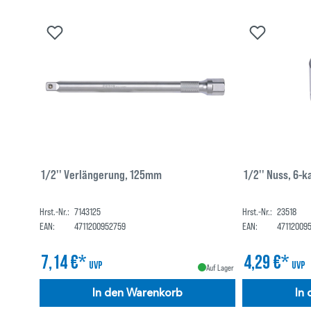
1/2'' Verlängerung, 125mm
1/2'' Nuss, 6-
Hrst.-Nr.:
7143125
Hrst.-Nr.:
23518
EAN:
4711200952759
EAN:
47112009
7,14 €*
4,29 €*
UVP
UVP
Auf Lager
In den Warenkorb
In