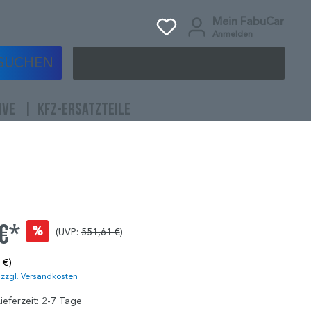
Mein FabuCar
Anmelden
SUCHEN
IVE
KFZ-ERSATZTEILE
 €*
%
(UVP:
551,61 €
)
 €)
. zzgl. Versandkosten
ieferzeit: 2-7 Tage