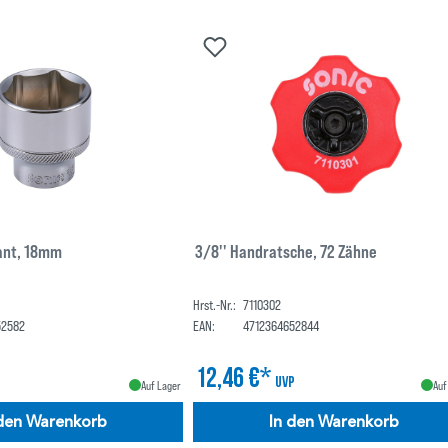
kant, 18mm
3/8'' Handratsche, 72 Zähne
Hrst.-Nr.:
7110302
52582
EAN:
4712364652844
12,46 €*
UVP
Auf Lager
Auf
 den Warenkorb
In den Warenkorb