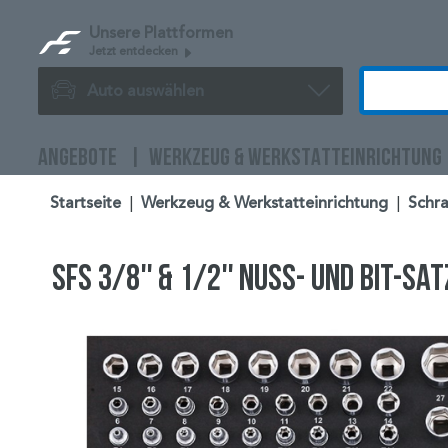
Unsere Plattformen
Jetzt entdecken
Auto auswählen
ANGEBOTE
WERKZEUG & WERKSTATTEINRICHTUNG
Startseite
|
Werkzeug & Werkstatteinrichtung
|
Schra
SFS 3/8'' & 1/2'' Nuss- und Bit-Sa