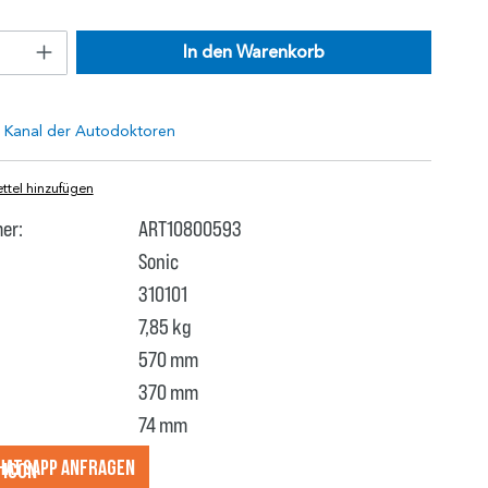
In den Warenkorb
tel hinzufügen
er:
ART10800593
Sonic
310101
7,85 kg
570 mm
370 mm
74 mm
hatsApp anfragеn