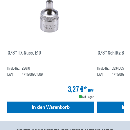
3/8'' TX-Nuss, E10
3/8'' Schlitz Bit
Hrst.-Nr.:
22610
Hrst.-Nr.:
82348055
EAN:
4711200951509
EAN:
47112009515
3,27 €*
UVP
Auf Lager
In den Warenkorb
In 