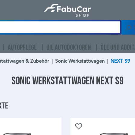
AUTOPFLEGE
DIE AUTODOKTOREN
ÖLE UND ADDIT
stattwagen & Zubehör
|
Sonic Werkstattwagen
|
NEXT S9
Sonic Werkstattwagen
NEXT S9
kte