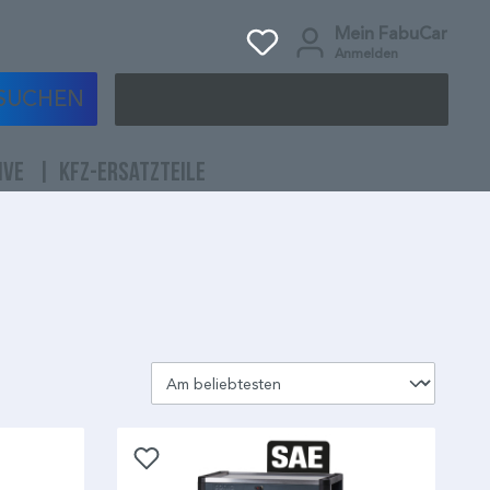
Mein FabuCar
Anmelden
SUCHEN
IVE
KFZ-ERSATZTEILE