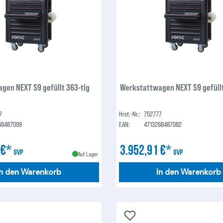
gen NEXT S9 gefüllt 363-tlg
Werkstattwagen NEXT S9 gefüllt
7
Hrst.-Nr.:
752777
68487099
EAN:
4713268487082
 €*
3.952,91 €*
UVP
UVP
Auf Lager
In den Warenkorb
In den Warenkorb