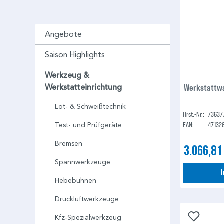
Angebote
Saison Highlights
Werkzeug &
Werkstattwa
Werkstatteinrichtung
Löt- & Schweißtechnik
Hrst.-Nr.:
73637
EAN:
47132
Test- und Prüfgeräte
Bremsen
3.066,81
Spannwerkzeuge
Hebebühnen
Druckluftwerkzeuge
Kfz-Spezialwerkzeug