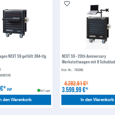
gen NEXT S9 gefüllt 384-tlg
NEXT S9 - 20th Anniversary
Werkstattwagen mit 8 Schublad
Schubladen gefüllt mit 430 We
7
Hrst.-Nr.:
743086
68483145
4.282,81 €*
 €*
3.599,99 €*
UVP
Auf Lager
In den Warenkorb
In den Warenkorb