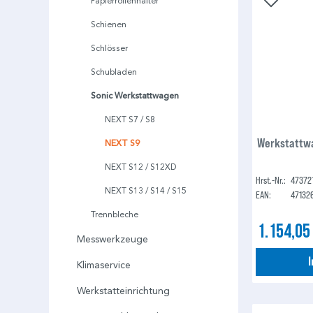
Papierrollenhalter
Schienen
Schlösser
Schubladen
Sonic Werkstattwagen
NEXT S7 / S8
Werkstattwa
NEXT S9
NEXT S12 / S12XD
Hrst.-Nr.:
47372
NEXT S13 / S14 / S15
EAN:
47132
Trennbleche
1.154,05
Messwerkzeuge
Klimaservice
Werkstatteinrichtung