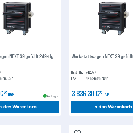
gen NEXT S9 gefüllt 249-tlg
Werkstattwagen NEXT S9 gefüllt
7
Hrst.-Nr.:
742977
68487037
EAN:
4713268487044
 €*
3.836,30 €*
UVP
UVP
Auf Lager
In den Warenkorb
In den Warenkorb