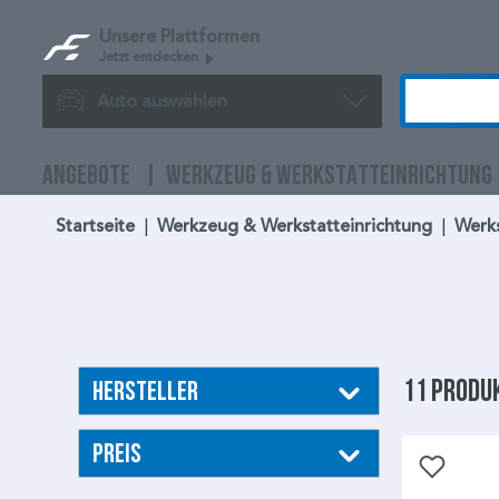
Unsere Plattformen
Jetzt entdecken
Auto auswählen
ANGEBOTE
WERKZEUG & WERKSTATTEINRICHTUNG
Startseite
|
Werkzeug & Werkstatteinrichtung
|
Werk
11 Produ
Hersteller
Preis