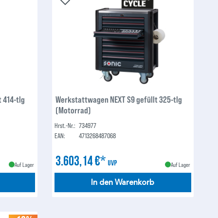
 414-tlg
Werkstattwagen NEXT S9 gefüllt 325-tlg
(Motorrad)
Hrst.-Nr.:
734977
EAN:
4713268487068
3.603,14 €*
UVP
Auf Lager
Auf Lager
In den Warenkorb