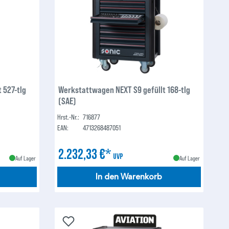
 527-tlg
Werkstattwagen NEXT S9 gefüllt 168-tlg
(SAE)
Hrst.-Nr.:
716877
EAN:
4713268487051
2.232,33 €*
UVP
Auf Lager
Auf Lager
In den Warenkorb