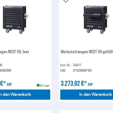
gen NEXT S9, leer
Werkstattwagen NEXT S9 gefüllt
18
Hrst.-Nr.:
741477
68482889
EAN:
4713268487105
 €*
3.273,02 €*
UVP
UVP
Auf Lager
In den Warenkorb
In den Warenkorb