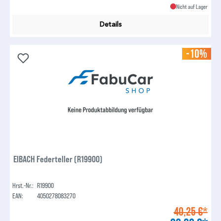
Nicht auf Lager
Details
-10%
EIBACH Federteller (R19900)
Hrst.-Nr.:
R19900
EAN:
4050278083270
40,25 €*