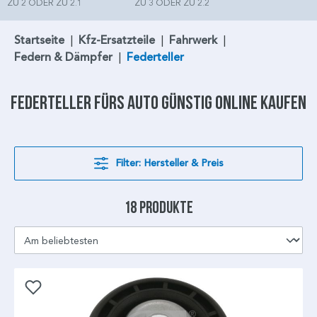
ZU 2 ODER ZU 2.1
ZU 3 ODER ZU 2.2
Startseite
|
Kfz-Ersatzteile
|
Fahrwerk
|
Federn & Dämpfer
|
Federteller
Federteller
fürs Auto günstig online kaufen
Filter: Hersteller & Preis
18 Produkte