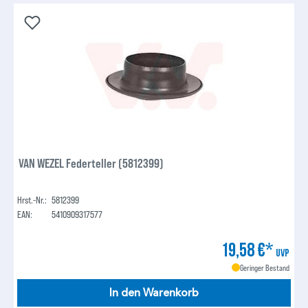
VAN WEZEL Federteller (5812399)
Hrst.-Nr.:
5812399
EAN:
5410909317577
19,58 €*
UVP
Geringer Bestand
In den Warenkorb