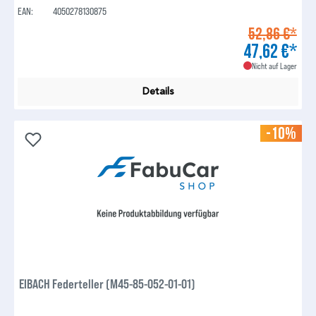
EAN:
4050278130875
52,86 €*
47,62 €*
Nicht auf Lager
Details
-10%
EIBACH Federteller (M45-85-052-01-01)