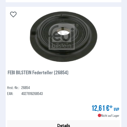
FEBI BILSTEIN Federteller (26854)
Hrst.-Nr.:
26854
EAN:
4027816268543
12,61 €*
UVP
Nicht auf Lager
Details