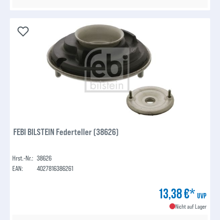
FEBI BILSTEIN Federteller (38626)
Hrst.-Nr.:
38626
EAN:
4027816386261
13,38 €*
UVP
Nicht auf Lager