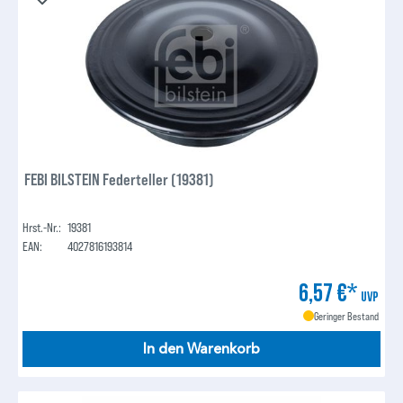
FEBI BILSTEIN Federteller (19381)
Hrst.-Nr.:
19381
EAN:
4027816193814
6,57 €*
UVP
Geringer Bestand
In den Warenkorb