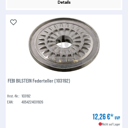
Details
FEBI BILSTEIN Federteller (103192)
Hrst.-Nr.:
103192
EAN:
4054224031926
12,26 €*
UVP
Nicht auf Lager