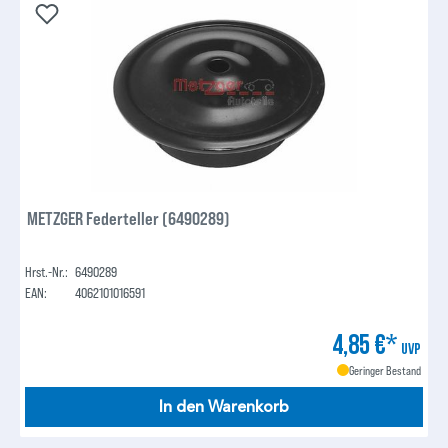
METZGER Federteller (6490289)
Hrst.-Nr.:
6490289
EAN:
4062101016591
4,85 €*
UVP
Geringer Bestand
In den Warenkorb