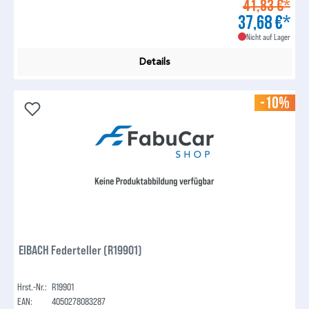
41,83 €*
37,68 €*
Nicht auf Lager
Details
-10%
EIBACH Federteller (R19901)
Hrst.-Nr.:
R19901
EAN:
4050278083287