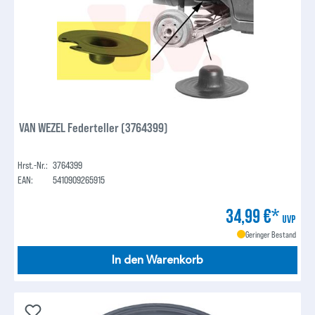
VAN WEZEL Federteller (3764399)
Hrst.-Nr.:
3764399
EAN:
5410909265915
34,99 €*
UVP
Geringer Bestand
In den Warenkorb