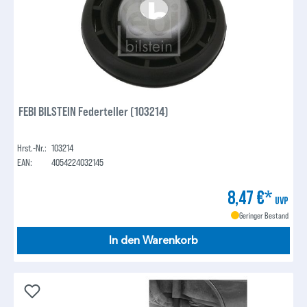
FEBI BILSTEIN Federteller (103214)
Hrst.-Nr.:
103214
EAN:
4054224032145
8,47 €*
UVP
Geringer Bestand
In den Warenkorb