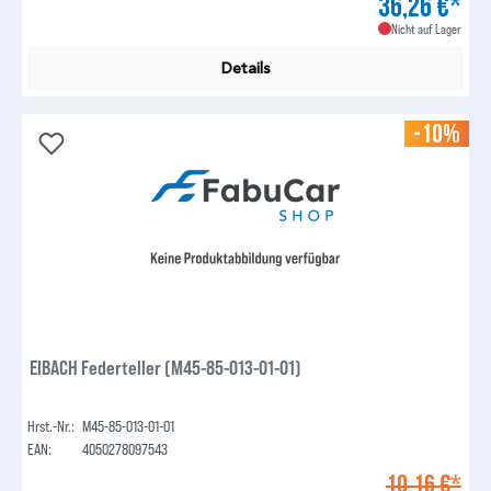
36,26 €*
Nicht auf Lager
Details
-10%
EIBACH Federteller (M45-85-013-01-01)
Hrst.-Nr.:
M45-85-013-01-01
EAN:
4050278097543
10,16 €*