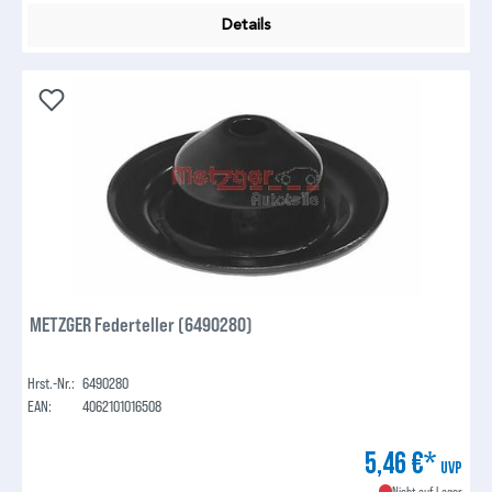
Details
METZGER Federteller (6490280)
Hrst.-Nr.:
6490280
EAN:
4062101016508
5,46 €*
UVP
Nicht auf Lager