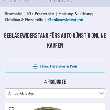
ZU 2 ODER ZU 2.1
ZU 3 ODER ZU 2.2
Startseite
|
Kfz-Ersatzteile
|
Heizung & Lüftung
|
Gebläse & Einzelteile
|
Gebläsewiderstand
Gebläsewiderstand
fürs Auto günstig online
kaufen
Filter: Hersteller & Preis
4 Produkte