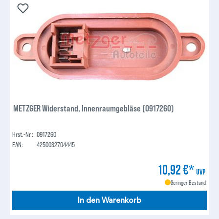
METZGER Widerstand, Innenraumgebläse (0917260)
Hrst.-Nr.:
0917260
EAN:
4250032704445
10,92 €*
UVP
Geringer Bestand
In den Warenkorb