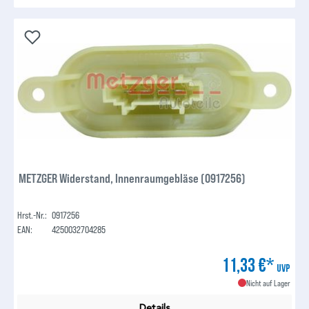
METZGER Widerstand, Innenraumgebläse (0917256)
Hrst.-Nr.:
0917256
EAN:
4250032704285
11,33 €*
UVP
Nicht auf Lager
Details