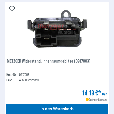
METZGER Widerstand, Innenraumgebläse (0917003)
Hrst.-Nr.:
0917003
EAN:
4250032525859
14,19 €*
UVP
Geringer Bestand
In den Warenkorb