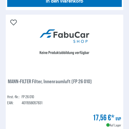
In den Warenkorb
MANN-FILTER Filter, Innenraumluft (FP 26 010)
Hrst.-Nr.:
FP 26 010
EAN:
4011558057831
17,56 €*
UVP
Auf Lager