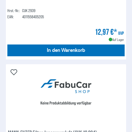
Hrst.-Nr.:
CUK 2939
EAN:
4011558405205
12,97 €*
UVP
Auf Lager
In den Warenkorb