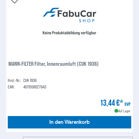
MANN-FILTER Filter, Innenraumluft (CUK 1936)
Hrst.-Nr.:
CUK 1936
EAN:
4011558027643
13,44 €*
UVP
Auf Lager
In den Warenkorb