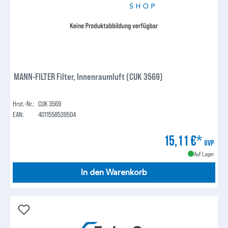
MANN-FILTER Filter, Innenraumluft (CUK 3569)
Hrst.-Nr.:
CUK 3569
EAN:
4011558539504
15,11 €*
UVP
Auf Lager
In den Warenkorb