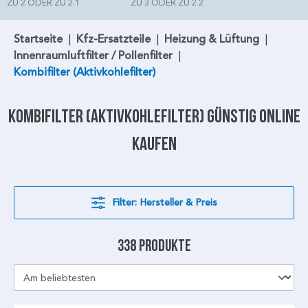
ZU 2 ODER ZU 2.1
ZU 3 ODER ZU 2.2
Startseite
|
Kfz-Ersatzteile
|
Heizung & Lüftung
|
Innenraumluftfilter / Pollenfilter
|
Kombifilter (Aktivkohlefilter)
Kombifilter
(Aktivkohlefilter) günstig online
kaufen
Filter: Hersteller & Preis
338 Produkte