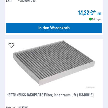
EAN:
4011558014780
14,32 €*
UVP
Auf Lager
In den Warenkorb
HERTH+BUSS JAKOPARTS Filter, Innenraumluft (J1340812)
Hrst.-Nr.:
J1340812