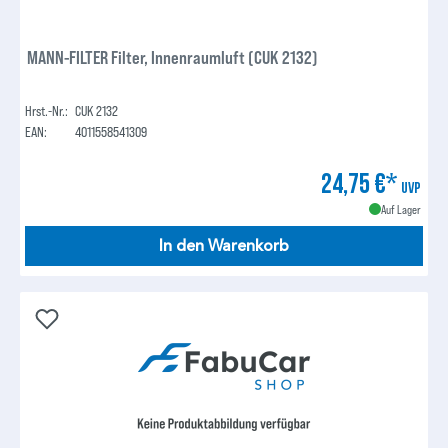
MANN-FILTER Filter, Innenraumluft (CUK 2132)
Hrst.-Nr.:
CUK 2132
EAN:
4011558541309
24,75 €*
UVP
Auf Lager
In den Warenkorb