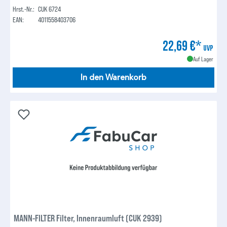
Hrst.-Nr.:
CUK 6724
EAN:
4011558403706
22,69 €*
UVP
Auf Lager
In den Warenkorb
MANN-FILTER Filter, Innenraumluft (CUK 2939)