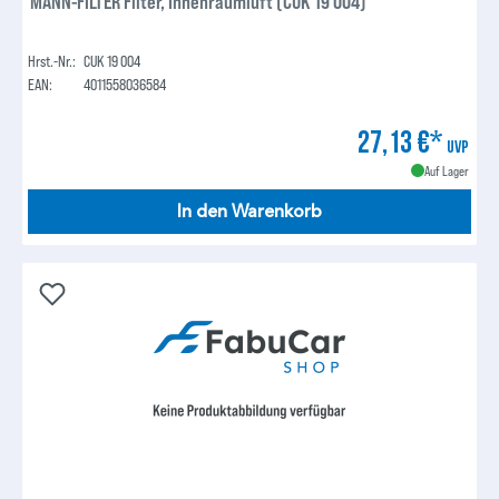
MANN-FILTER Filter, Innenraumluft (CUK 19 004)
Hrst.-Nr.:
CUK 19 004
EAN:
4011558036584
27,13 €*
UVP
Auf Lager
In den Warenkorb