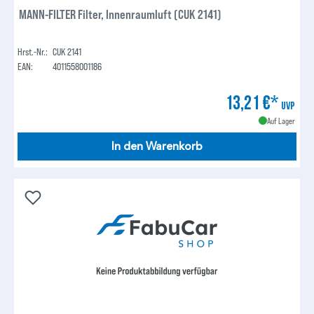
MANN-FILTER Filter, Innenraumluft (CUK 2141)
Hrst.-Nr.:
CUK 2141
EAN:
4011558001186
13,21 €*
UVP
Auf Lager
In den Warenkorb