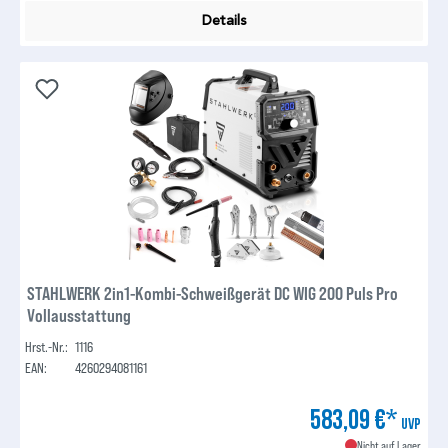
Details
STAHLWERK 2in1-Kombi-Schweißgerät DC WIG 200 Puls Pro
Vollausstattung
Hrst.-Nr.:
1116
EAN:
4260294081161
583,09 €*
UVP
Nicht auf Lager