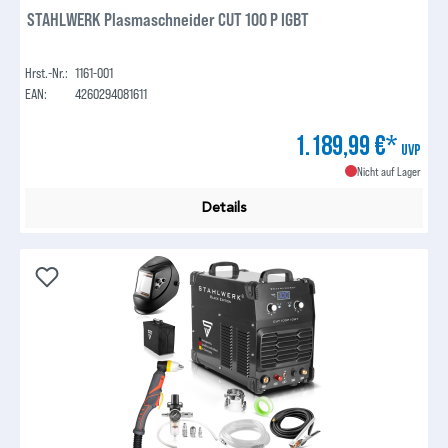
STAHLWERK Plasmaschneider CUT 100 P IGBT
Hrst.-Nr.:
1161-001
EAN:
4260294081611
1.189,99 €*
UVP
Nicht auf Lager
Details