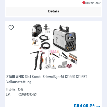
Nicht auf Lager
Details
STAHLWERK 3in1 Kombi-Schweißgerät CT 550 ST IGBT
Vollausstattung
Hrst.-Nr.:
1042
EAN:
4260294080423
594,99 €*