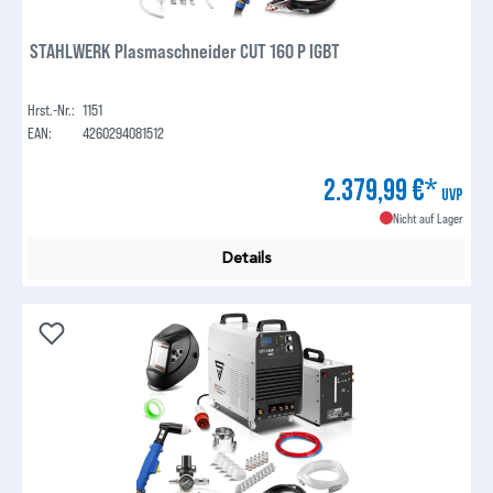
STAHLWERK Plasmaschneider CUT 160 P IGBT
Hrst.-Nr.:
1151
EAN:
4260294081512
2.379,99 €*
UVP
Nicht auf Lager
Details