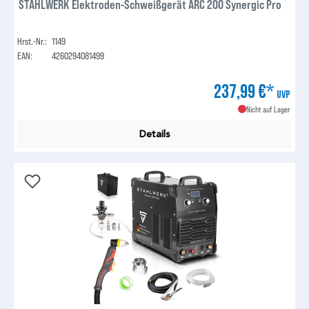
STAHLWERK Elektroden-Schweißgerät ARC 200 Synergic Pro
Hrst.-Nr.:
1149
EAN:
4260294081499
237,99 €*
UVP
Nicht auf Lager
Details