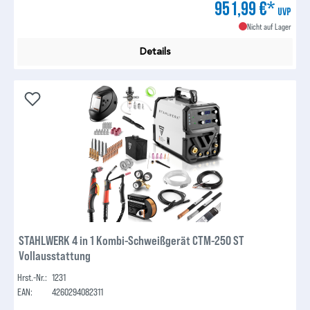
951,99 €*
UVP
Nicht auf Lager
Details
STAHLWERK 4 in 1 Kombi-Schweißgerät CTM-250 ST
Vollausstattung
Hrst.-Nr.:
1231
EAN:
4260294082311