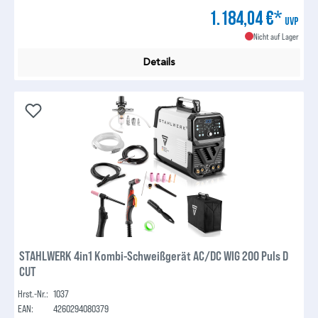
1.184,04 €*
UVP
Nicht auf Lager
Details
STAHLWERK 4in1 Kombi-Schweißgerät AC/DC WIG 200 Puls D
CUT
Hrst.-Nr.:
1037
EAN:
4260294080379