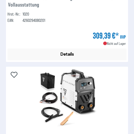
Vollausstattung
Hrst.-Nr.:
1020
EAN:
4260294080201
309,39 €*
UVP
Nicht auf Lager
Details