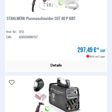
STAHLWERK Plasmaschneider CUT 40 P IGBT
Hrst.-Nr.:
1213
EAN:
4260294082137
297,49 €*
UVP
Nicht auf Lager
Details