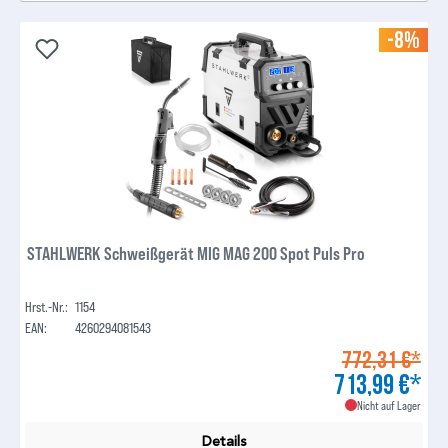
-8%
STAHLWERK Schweißgerät MIG MAG 200 Spot Puls Pro
Hrst.-Nr.:
1154
EAN:
4260294081543
772,31 €*
713,99 €*
Nicht auf Lager
Details