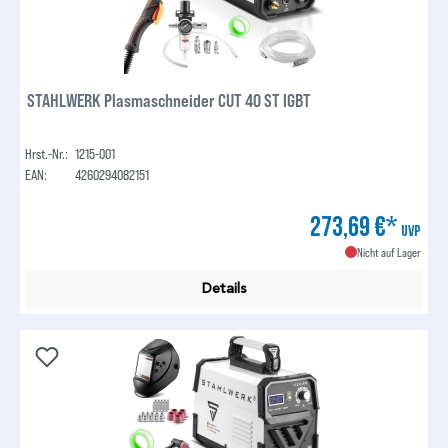
STAHLWERK Plasmaschneider CUT 40 ST IGBT
Hrst.-Nr.:
1215-001
EAN:
4260294082151
273,69 €*
UVP
Nicht auf Lager
Details