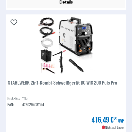
Details
STAHLWERK 2in1-Kombi-Schweißgerät DC WIG 200 Puls Pro
Hrst.-Nr.:
1115
EAN:
4260294081154
416,49 €*
UVP
Nicht auf Lager