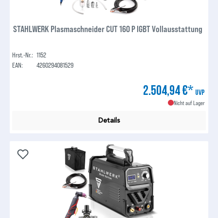
STAHLWERK Plasmaschneider CUT 160 P IGBT Vollausstattung
Hrst.-Nr.:
1152
EAN:
4260294081529
2.504,94 €*
UVP
Nicht auf Lager
Details