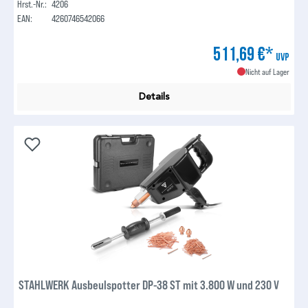
Hrst.-Nr.:
4206
EAN:
4260746542066
511,69 €*
UVP
Nicht auf Lager
Details
STAHLWERK Ausbeulspotter DP-38 ST mit 3.800 W und 230 V