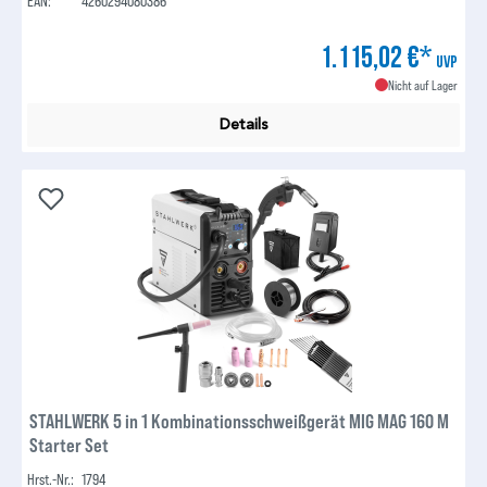
EAN:
4260294080386
1.115,02 €*
UVP
Nicht auf Lager
Details
STAHLWERK 5 in 1 Kombinationsschweißgerät MIG MAG 160 M
Starter Set
Hrst.-Nr.:
1794