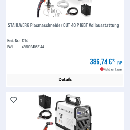
STAHLWERK Plasmaschneider CUT 40 P IGBT Vollausstattung
Hrst.-Nr.:
1214
EAN:
4260294082144
386,74 €*
UVP
Nicht auf Lager
Details