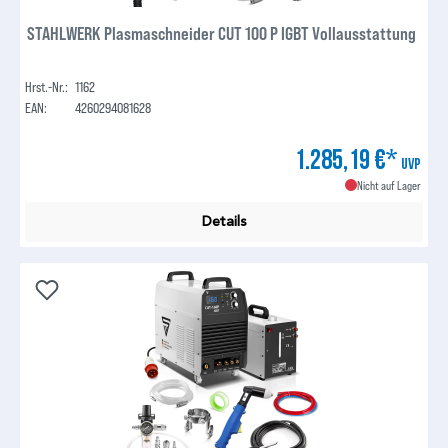
STAHLWERK Plasmaschneider CUT 100 P IGBT Vollausstattung
Hrst.-Nr.:
1162
EAN:
4260294081628
1.285,19 €*
UVP
Nicht auf Lager
Details