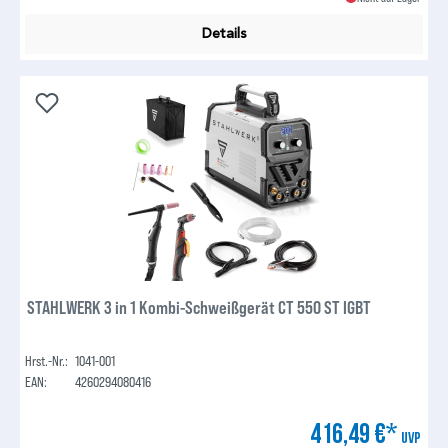
Details
STAHLWERK 3 in 1 Kombi-Schweißgerät CT 550 ST IGBT
Hrst.-Nr.:
1041-001
EAN:
4260294080416
416,49 €*
UVP