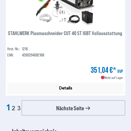
STAHLWERK Plasmaschneider CUT 40 ST IGBT Vollausstattung
Hrst.-Nr.:
1216
EAN:
4260294082168
351,04 €*
UVP
Nicht auf Lager
Details
1
Nächste Seite
2
3