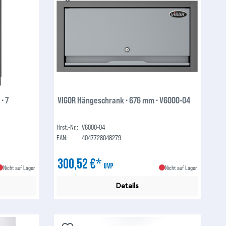
∙ 7
VIGOR Hängeschrank ∙ 676 mm ∙ V6000-04
Hrst.-Nr.:
V6000-04
EAN:
4047728048279
300,52 €*
UVP
Nicht auf Lager
Nicht auf Lager
Details