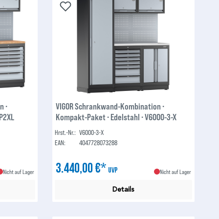
n ∙
VIGOR Schrankwand-Kombination ∙
3P2XL
Kompakt-Paket ∙ Edelstahl ∙ V6000-3-X
Hrst.-Nr.:
V6000-3-X
EAN:
4047728073288
3.440,00 €*
UVP
Nicht auf Lager
Nicht auf Lager
Details