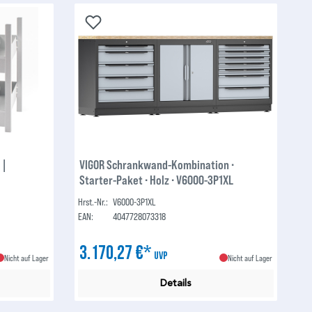
 |
VIGOR Schrankwand-Kombination ∙
Starter-Paket ∙ Holz ∙ V6000-3P1XL
Hrst.-Nr.:
V6000-3P1XL
EAN:
4047728073318
3.170,27 €*
UVP
Nicht auf Lager
Nicht auf Lager
Details