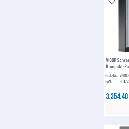
VIGOR Schra
Kompakt-Pak
Hrst.-Nr.:
V6000
EAN:
40477
3.354,40