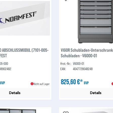
D ABSCHLUSSMODUL (7101-005-
VIGOR Schubladen-Unterschrank 
FEST
Schubladen ∙ V6000-01
005-000
Hrst.-Nr.:
V6000-01
38902482
EAN:
4047728048248
*
825,60 €*
UVP
UVP
Nicht auf Lager
Details
Details