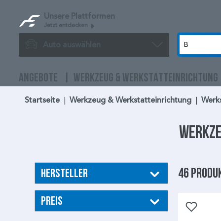
Unsere Plattformen
Jetzt entdecken
Auto auswählen
ANGEBOTE
WERKZEUG & WERKSTATTEINRICHTUNG
Startseite
|
Werkzeug & Werkstatteinrichtung
|
Werks
Werkze
46 Produ
Hersteller
Preis