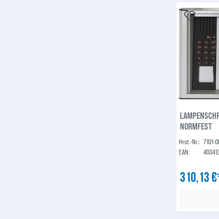
LAMPENSCHR
NORMFEST
Hrst.-Nr.:
7101-
EAN:
40341
310,13 