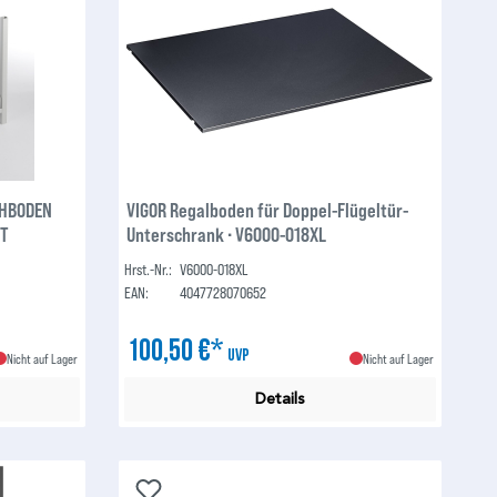
CHBODEN
VIGOR Regalboden für Doppel-Flügeltür-
ST
Unterschrank ∙ V6000-018XL
Hrst.-Nr.:
V6000-018XL
EAN:
4047728070652
100,50 €*
UVP
Nicht auf Lager
Nicht auf Lager
Details