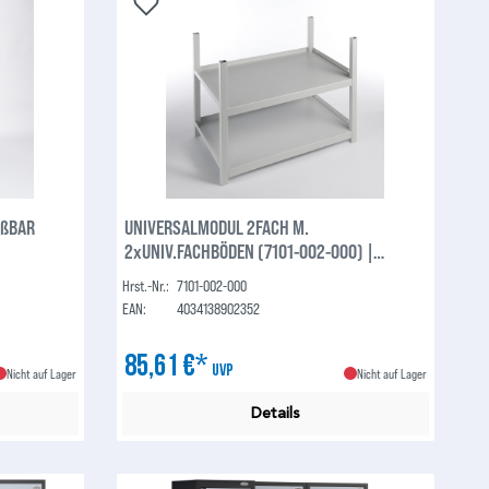
EßBAR
UNIVERSALMODUL 2FACH M.
2xUNIV.FACHBÖDEN (7101-002-000) |
NORMFEST
Hrst.-Nr.:
7101-002-000
EAN:
4034138902352
85,61 €*
UVP
Nicht auf Lager
Nicht auf Lager
Details