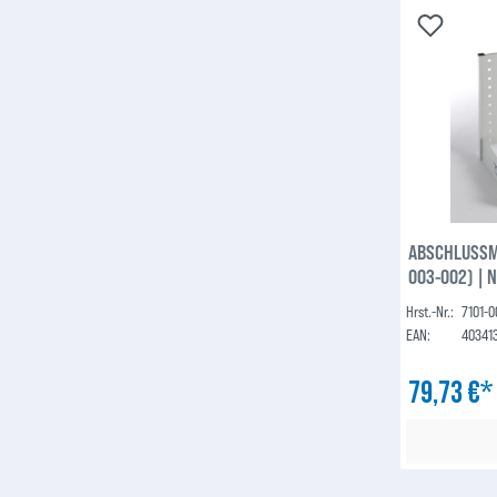
ABSCHLUSSMO
003-002) | 
Hrst.-Nr.:
7101-
EAN:
40341
79,73 €