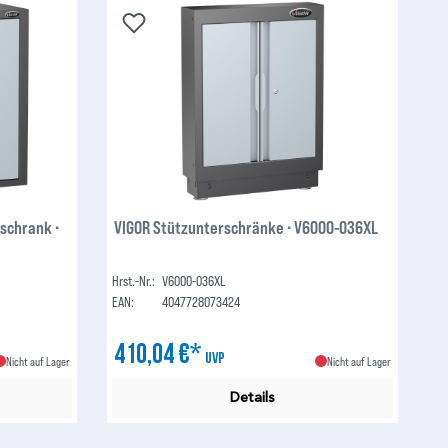
schrank ∙
VIGOR Stützunterschränke ∙ V6000-036XL
Hrst.-Nr.:
V6000-036XL
EAN:
4047728073424
410,04 €*
UVP
Nicht auf Lager
Nicht auf Lager
Details