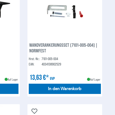
WANDVERANKERUNGSSET (7101-005-004) |
NORMFEST
Hrst.-Nr.:
7101-005-004
EAN:
4034138902529
13,63 €*
UVP
Auf Lager
Auf Lager
In den Warenkorb