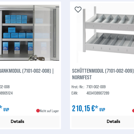
ANKMODUL (7101-002-008) |
SCHÜTTENMODUL (7101-002-009)
NORMFEST
002-008
Hrst.-Nr.:
7101-002-009
38905124
EAN:
4034138907289
€*
210,15 €*
UVP
UVP
Nicht auf Lager
Details
Details