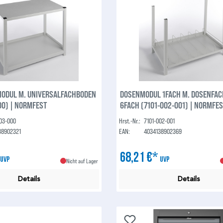
ODUL M. UNIVERSALFACHBODEN
DOSENMODUL 1FACH M. DOSENFA
00) | NORMFEST
6FACH (7101-002-001) | NORMFE
003-000
Hrst.-Nr.:
7101-002-001
38902321
EAN:
4034138902369
*
68,21 €*
UVP
UVP
Nicht auf Lager
Details
Details