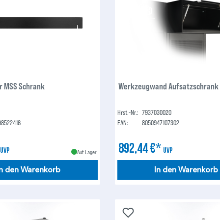
ür MSS Schrank
Werkzeugwand Aufsatzschrank
Hrst.-Nr.:
7937030020
98522416
EAN:
8050947107302
*
892,44 €*
UVP
UVP
Auf Lager
In den Warenkorb
In den Warenkorb