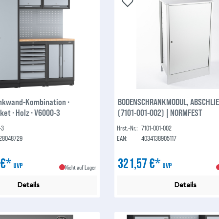
nkwand-Kombination ∙
BODENSCHRANKMODUL, ABSCHLI
et ∙ Holz ∙ V6000-3
(7101-001-002) | NORMFEST
-3
Hrst.-Nr.:
7101-001-002
28048729
EAN:
4034138905117
 €*
321,57 €*
UVP
UVP
Nicht auf Lager
Details
Details