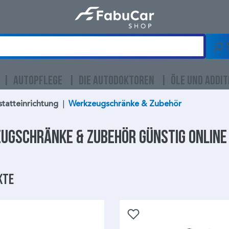
AUTOPFLEGE
DIE AUTODOKTOREN
ÖLE UND ADDIT
tatteinrichtung
|
Werkzeugschränke & Zubehör
ugschränke & Zubehör
günstig online
kte