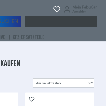
Mein FabuCar
Anmelden
SUCHEN
IVE
KFZ-ERSATZTEILE
 kaufen