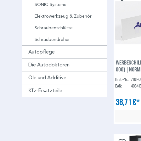
SONIC-Systeme
Elektrowerkzeug & Zubehör
Schraubenschlüssel
Schraubendreher
Autopflege
WERBESCHIL
Die Autodoktoren
000) | NORM
Öle und Additive
Hrst.-Nr.:
7101-
EAN:
40341
Kfz-Ersatzteile
38,71 €