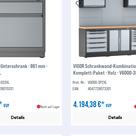
-Unterschrank ∙ 861 mm ∙
VIGOR Schrankwand-Kombinatio
L
Komplett-Paket ∙ Holz ∙ V6000-
-033XL
Hrst.-Nr.:
V6000-3P2XL
28070331
EAN:
4047728073301
€*
4.194,38 €*
UVP
UVP
Nicht auf Lager
Details
Details