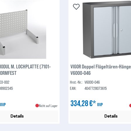
DUL M. LOCHPLATTE (7101-
VIGOR Doppel Flügeltüren-Hänge
NORMFEST
V6000-046
003-002
Hrst.-Nr.:
V6000-046
38902345
EAN:
4047728073615
*
334,28 €*
UVP
UVP
Nicht auf Lager
Details
Details