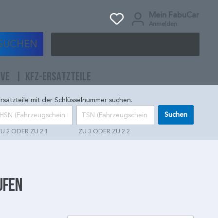
Mein FabuCar
Anmelden
SUCHEN
IVE
KFZ-ERSATZTEILE
rsatzteile mit der Schlüsselnummer suchen.
Suchen
U 2 ODER ZU 2.1
ZU 3 ODER ZU 2.2
ufen