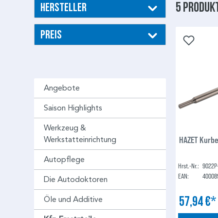
5 Produk
Hersteller
Preis
Angebote
Saison Highlights
Werkzeug &
HAZET Kurbe
Werkstatteinrichtung
Autopflege
Hrst.-Nr.:
9022P
EAN:
40008
Die Autodoktoren
57,94 €
Öle und Additive