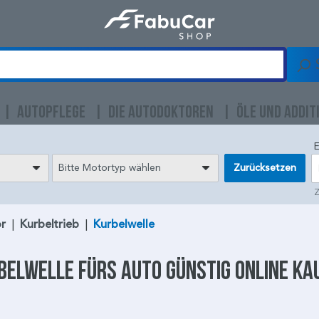
AUTOPFLEGE
DIE AUTODOKTOREN
ÖLE UND ADDIT
E
Bitte Motortyp wählen
Zurücksetzen
Z
r
|
Kurbeltrieb
|
Kurbelwelle
belwelle
fürs Auto günstig online ka