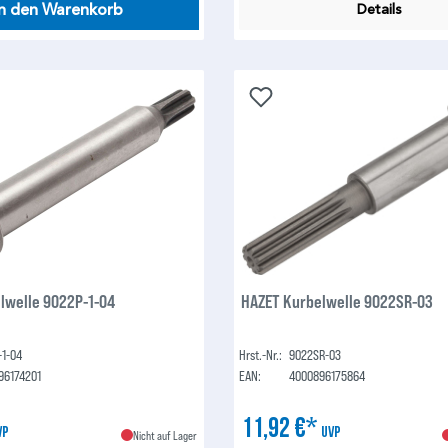
In den Warenkorb
Details
lwelle 9022P-1-04
HAZET Kurbelwelle 9022SR-03
-1-04
Hrst.-Nr.:
9022SR-03
96174201
EAN:
4000896175864
11,92 €*
VP
UVP
Nicht auf Lager