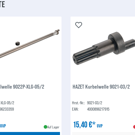
te
lwelle 9022P-XLG-05/2
HAZET Kurbelwelle 9021-03/2
-XLG-05/2
Hrst.-Nr.:
9021-03/2
96233359
EAN:
4000896217915
*
15,40 €*
UVP
UVP
Auf Lager