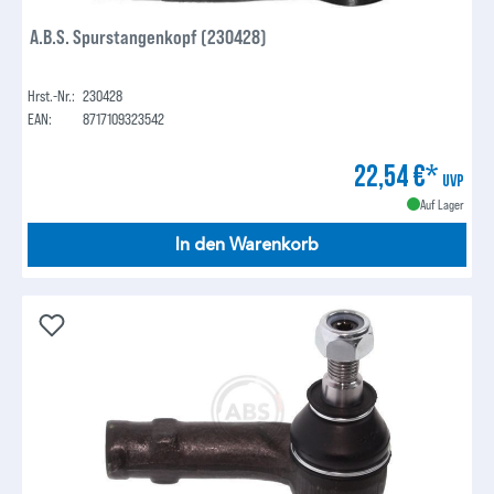
A.B.S. Spurstangenkopf (230428)
Hrst.-Nr.:
230428
EAN:
8717109323542
22,54 €*
UVP
Auf Lager
In den Warenkorb