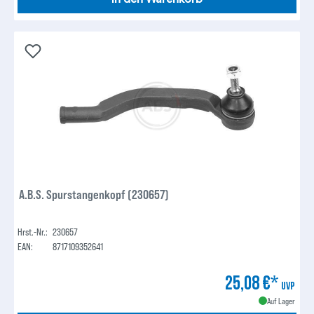
A.B.S. Spurstangenkopf (230657)
Hrst.-Nr.:
230657
EAN:
8717109352641
25,08 €*
UVP
Auf Lager