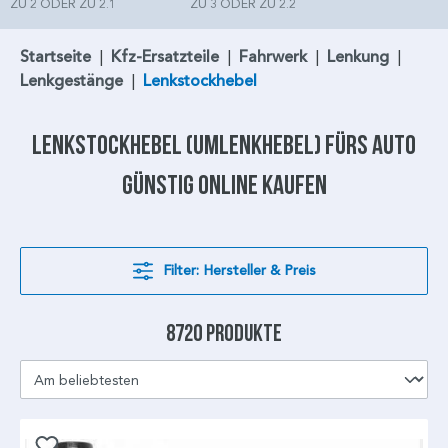
ZU 2 ODER ZU 2.1
ZU 3 ODER ZU 2.2
Startseite
|
Kfz-Ersatzteile
|
Fahrwerk
|
Lenkung
|
Lenkgestänge
|
Lenkstockhebel
Lenkstockhebel
(Umlenkhebel) fürs Auto
günstig online kaufen
Filter: Hersteller & Preis
8720 Produkte