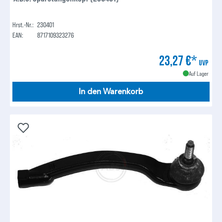
Hrst.-Nr.:
230401
EAN:
8717109323276
23,27 €*
UVP
Auf Lager
In den Warenkorb