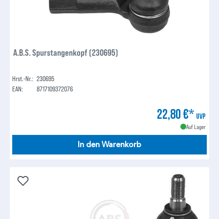
A.B.S. Spurstangenkopf (230695)
Hrst.-Nr.:
230695
EAN:
8717109372076
22,80 €*
UVP
Auf Lager
In den Warenkorb