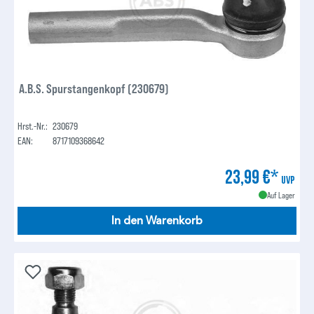
A.B.S. Spurstangenkopf (230679)
Hrst.-Nr.:
230679
EAN:
8717109368642
23,99 €*
UVP
Auf Lager
In den Warenkorb