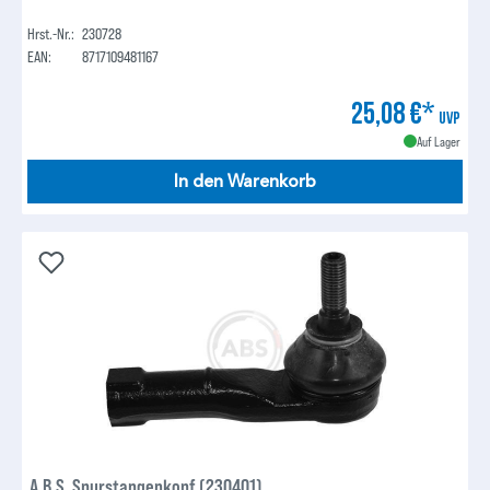
Hrst.-Nr.:
230728
EAN:
8717109481167
25,08 €*
UVP
Auf Lager
In den Warenkorb
A.B.S. Spurstangenkopf (230401)