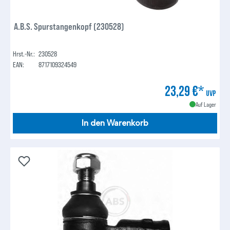
A.B.S. Spurstangenkopf (230528)
Hrst.-Nr.:
230528
EAN:
8717109324549
23,29 €*
UVP
Auf Lager
In den Warenkorb