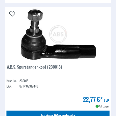
A.B.S. Spurstangenkopf (230018)
Hrst.-Nr.:
230018
EAN:
8717109319446
22,77 €*
UVP
Auf Lager
In den Warenkorb