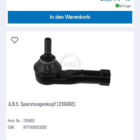
Auf Lager
In den Warenkorb
A.B.S. Spurstangenkopf (230402)
Hrst.-Nr.:
230402
EAN:
8717109323283