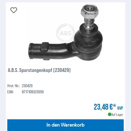
A.B.S. Spurstangenkopf (230429)
Hrst.-Nr.:
230429
EAN:
8717109323559
23,48 €*
UVP
Auf Lager
In den Warenkorb