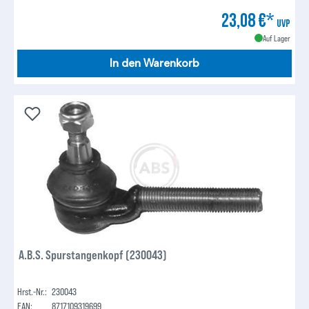
23,08 €*
UVP
Auf Lager
In den Warenkorb
A.B.S. Spurstangenkopf (230043)
Hrst.-Nr.:
230043
EAN:
8717109319699