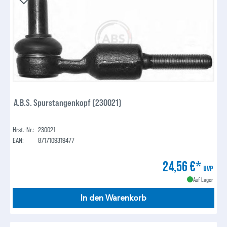
A.B.S. Spurstangenkopf (230021)
Hrst.-Nr.:
230021
EAN:
8717109319477
24,56 €*
UVP
Auf Lager
In den Warenkorb