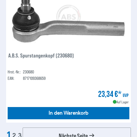
A.B.S. Spurstangenkopf (230680)
Hrst.-Nr.:
230680
EAN:
8717109368659
23,34 €*
UVP
Auf Lager
In den Warenkorb
1
Nächste Seite
2
3