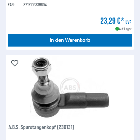
EAN:
8717109339604
23,29 €*
UVP
Auf Lager
In den Warenkorb
A.B.S. Spurstangenkopf (230131)