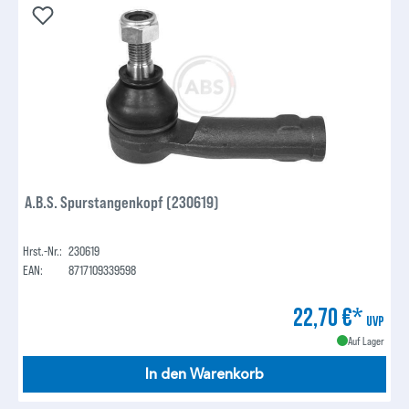
A.B.S. Spurstangenkopf (230619)
Hrst.-Nr.:
230619
EAN:
8717109339598
22,70 €*
UVP
Auf Lager
In den Warenkorb