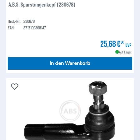
A.B.S. Spurstangenkopf (230678)
Hrst.-Nr.:
230678
EAN:
8717109368147
25,68 €*
UVP
Auf Lager
In den Warenkorb