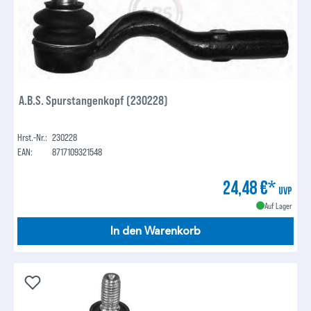
A.B.S. Spurstangenkopf (230228)
Hrst.-Nr.:
230228
EAN:
8717109321548
24,48 €*
UVP
Auf Lager
In den Warenkorb