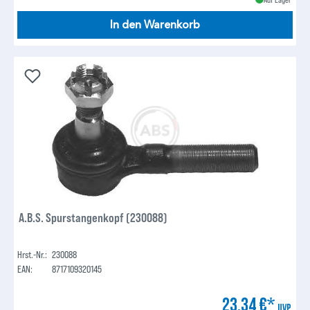
In den Warenkorb
A.B.S. Spurstangenkopf (230088)
Hrst.-Nr.:
230088
EAN:
8717109320145
23,34 €*
UVP