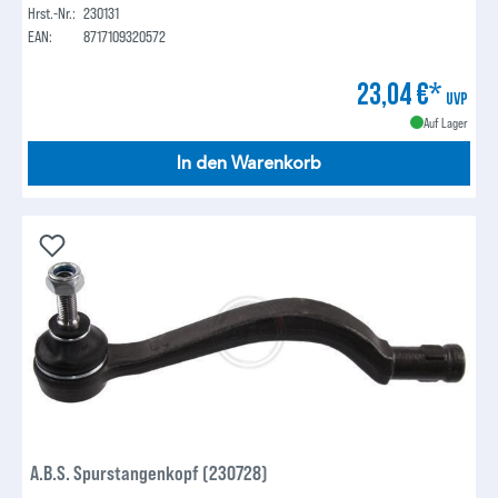
Hrst.-Nr.:
230131
EAN:
8717109320572
23,04 €*
UVP
Auf Lager
In den Warenkorb
A.B.S. Spurstangenkopf (230728)