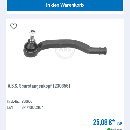
In den Warenkorb
A.B.S. Spurstangenkopf (230656)
Hrst.-Nr.:
230656
EAN:
8717109352634
25,08 €*
UVP
Auf Lager