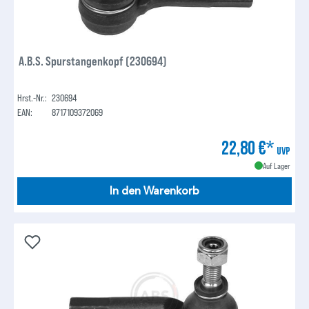
A.B.S. Spurstangenkopf (230694)
Hrst.-Nr.:
230694
EAN:
8717109372069
22,80 €*
UVP
Auf Lager
In den Warenkorb