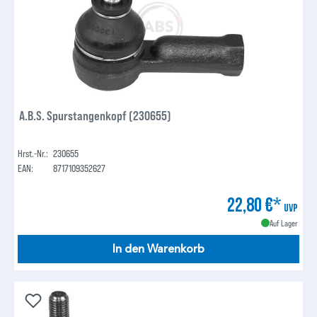
A.B.S. Spurstangenkopf (230655)
Hrst.-Nr.:
230655
EAN:
8717109352627
22,80 €*
UVP
Auf Lager
In den Warenkorb