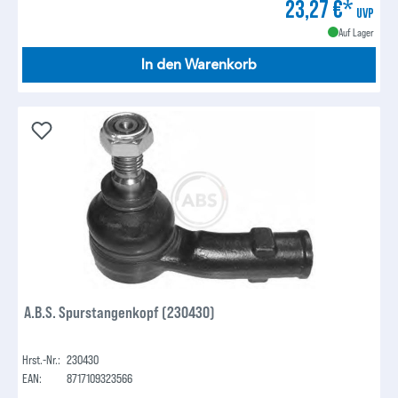
23,27 €*
UVP
Auf Lager
In den Warenkorb
A.B.S. Spurstangenkopf (230430)
Hrst.-Nr.:
230430
EAN:
8717109323566