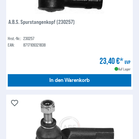
A.B.S. Spurstangenkopf (230257)
Hrst.-Nr.:
230257
EAN:
8717109321838
23,40 €*
UVP
Auf Lager
In den Warenkorb