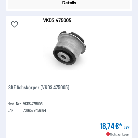
Details
SKF Achskörper (VKDS 475005)
Hrst.-Nr.:
VKDS 475005
EAN:
7316579458184
18,74 €*
UVP
Nicht auf Lager