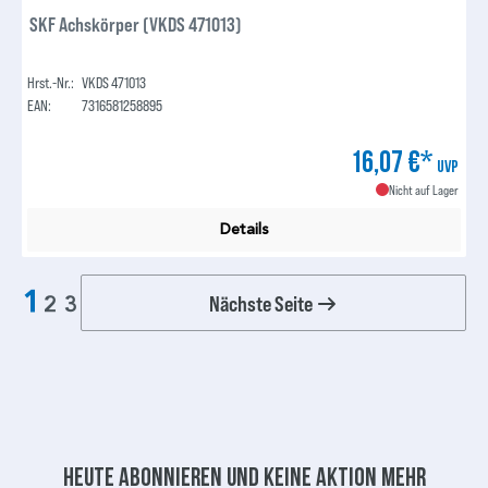
SKF Achskörper (VKDS 471013)
Hrst.-Nr.:
VKDS 471013
EAN:
7316581258895
16,07 €*
UVP
Nicht auf Lager
Details
1
Nächste Seite
2
3
Heute abonnieren und keine aktion mehr