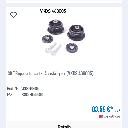
SKF Reparatursatz, Achskörper (VKDS 468005)
Hrst.-Nr.:
VKDS 468005
EAN:
7316579515986
83,59 €*
UVP
Nicht auf Lager
Details