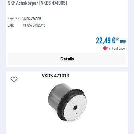
SKF Achskörper (VKDS 474005)
Hrst.-Nr.:
VKDS 474005
EAN:
7316579452045
22,49 €*
UVP
Nicht auf Lager
Details