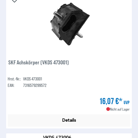
SKF Achskörper (VKDS 473001)
Hrst.-Nr.:
VKDS 473001
EAN:
7316579299572
16,07 €*
UVP
Nicht auf Lager
Details