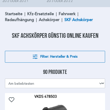
ZU 2 ODER ZU 2.1
ZU 3 ODER ZU 2.2
Startseite
|
Kfz-Ersatzteile
|
Fahrwerk
|
Radaufhängung
|
Achskörper
|
SKF Achskörper
SKF Achskörper
günstig online kaufen
Filter: Hersteller & Preis
90 Produkte