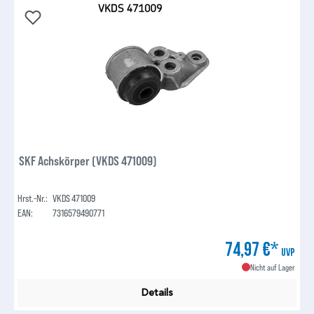
SKF Achskörper (VKDS 471009)
Hrst.-Nr.:
VKDS 471009
EAN:
7316579490771
74,97 €*
UVP
Nicht auf Lager
Details