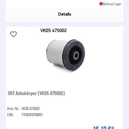
Nicht auf Lager
Details
SKF Achskörper (VKDS 475002)
Hrst.-Nr.:
VKDS 475002
EAN:
7316581258857