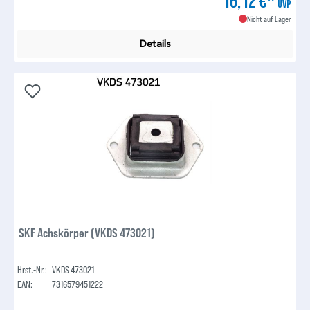
16,12 €*
UVP
Nicht auf Lager
Details
SKF Achskörper (VKDS 473021)
Hrst.-Nr.:
VKDS 473021
EAN:
7316579451222