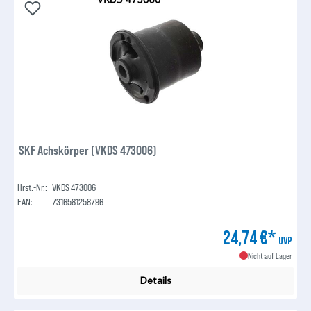
SKF Achskörper (VKDS 473006)
Hrst.-Nr.:
VKDS 473006
EAN:
7316581258796
24,74 €*
UVP
Nicht auf Lager
Details