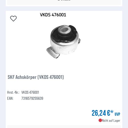
SKF Achskörper (VKDS 476001)
Hrst.-Nr.:
VKDS 476001
EAN:
7316579255639
26,24 €*
UVP
Nicht auf Lager