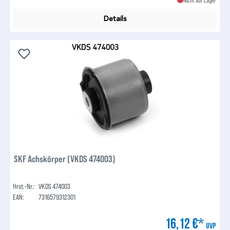
Nicht auf Lager
Details
SKF Achskörper (VKDS 474003)
Hrst.-Nr.:
VKDS 474003
EAN:
7316579312301
16,12 €*
UVP