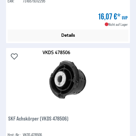
EAN:
7316579312295
16,07 €*
UVP
Nicht auf Lager
Details
SKF Achskörper (VKDS 478506)
Hrst.-Nr.:
VKDS 478506