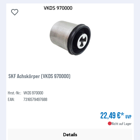
SKF Achskörper (VKDS 970000)
Hrst.-Nr.:
VKDS 970000
EAN:
7316579497688
22,49 €*
UVP
Nicht auf Lager
Details