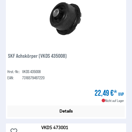
SKF Achskörper (VKDS 435008)
Hrst.-Nr.:
VKDS 435008
EAN:
7316579497220
22,49 €*
UVP
Nicht auf Lager
Details