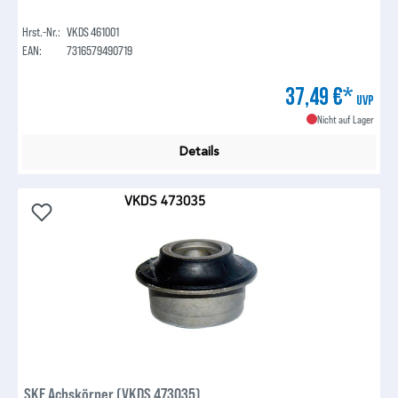
Hrst.-Nr.:
VKDS 461001
EAN:
7316579490719
37,49 €*
UVP
Nicht auf Lager
Details
SKF Achskörper (VKDS 473035)