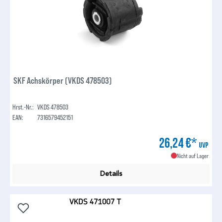
SKF Achskörper (VKDS 478503)
Hrst.-Nr.:
VKDS 478503
EAN:
7316579452151
26,24 €*
UVP
Nicht auf Lager
Details