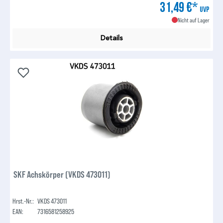
31,49 €*
UVP
Nicht auf Lager
Details
SKF Achskörper (VKDS 473011)
Hrst.-Nr.:
VKDS 473011
EAN:
7316581258925