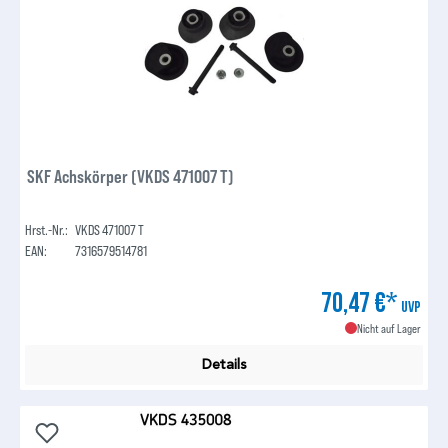
SKF Achskörper (VKDS 471007 T)
Hrst.-Nr.:
VKDS 471007 T
EAN:
7316579514781
70,47 €*
UVP
Nicht auf Lager
Details