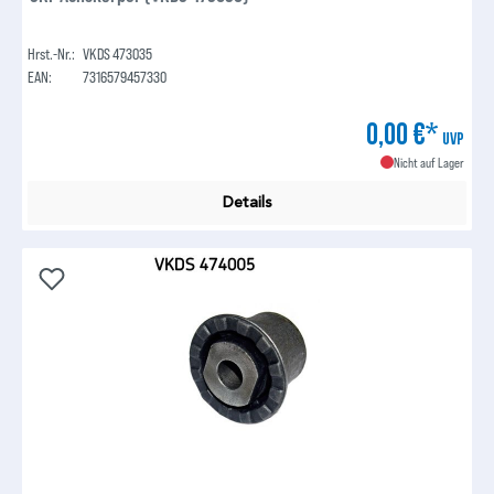
Hrst.-Nr.:
VKDS 473035
EAN:
7316579457330
0,00 €*
UVP
Nicht auf Lager
Details