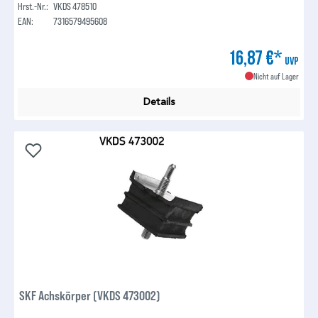
Hrst.-Nr.:
VKDS 478510
EAN:
7316579495608
16,87 €*
UVP
Nicht auf Lager
Details
SKF Achskörper (VKDS 473002)