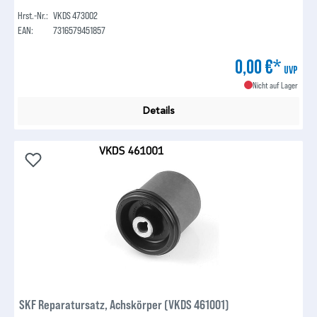
Hrst.-Nr.:
VKDS 473002
EAN:
7316579451857
0,00 €*
UVP
Nicht auf Lager
Details
SKF Reparatursatz, Achskörper (VKDS 461001)