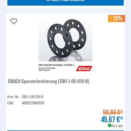
-10%
EIBACH Spurverbreiterung (S90-1-05-010-B)
Hrst.-Nr.:
S90-1-05-010-B
EAN:
4050278043519
50,69 €*
45,67 €*
Auf Lager