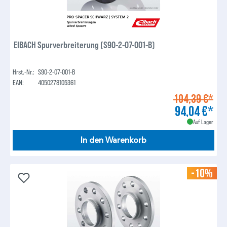
EIBACH Spurverbreiterung (S90-2-07-001-B)
Hrst.-Nr.:
S90-2-07-001-B
EAN:
4050278105361
104,39 €*
94,04 €*
Auf Lager
In den Warenkorb
-10%