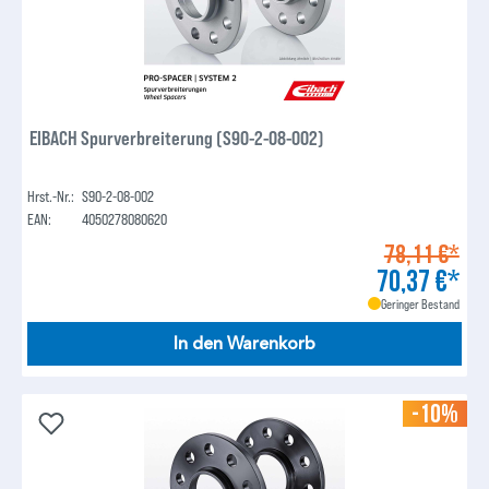
EIBACH Spurverbreiterung (S90-2-08-002)
Hrst.-Nr.:
S90-2-08-002
EAN:
4050278080620
78,11 €*
70,37 €*
Geringer Bestand
In den Warenkorb
-10%