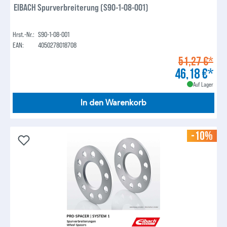
EIBACH Spurverbreiterung (S90-1-08-001)
Hrst.-Nr.:
S90-1-08-001
EAN:
4050278018708
51,27 €*
46,18 €*
Auf Lager
In den Warenkorb
-10%