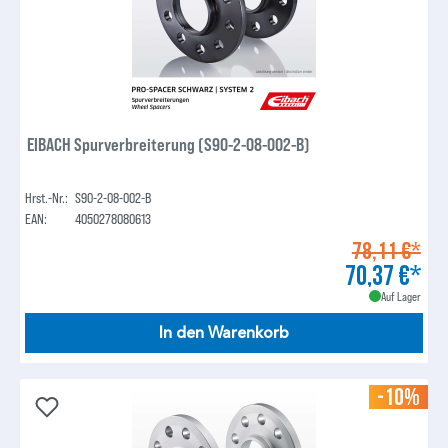
EIBACH Spurverbreiterung (S90-2-08-002-B)
Hrst.-Nr.:
S90-2-08-002-B
EAN:
4050278080613
78,11 €*
70,37 €*
Auf Lager
In den Warenkorb
-10%