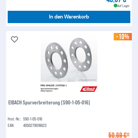
Auf Lager
In den Warenkorb
-10%
EIBACH Spurverbreiterung (S90-1-05-016)
Hrst.-Nr.:
S90-1-05-016
EAN:
4050278018623
50,69 €*