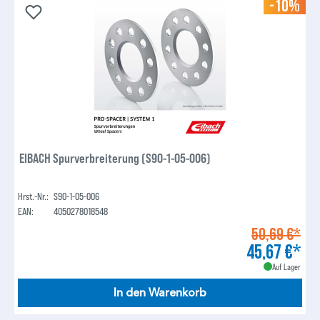
-10%
EIBACH Spurverbreiterung (S90-1-05-006)
Hrst.-Nr.:
S90-1-05-006
EAN:
4050278018548
50,69 €*
45,67 €*
Auf Lager
In den Warenkorb