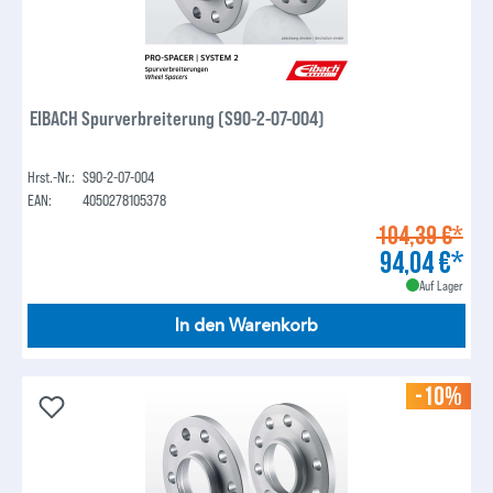
EIBACH Spurverbreiterung (S90-2-07-004)
Hrst.-Nr.:
S90-2-07-004
EAN:
4050278105378
104,39 €*
94,04 €*
Auf Lager
In den Warenkorb
-10%