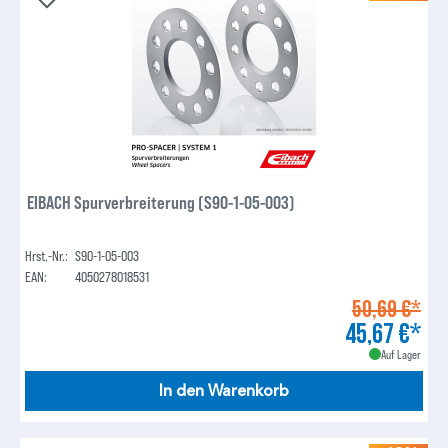
EIBACH Spurverbreiterung (S90-1-05-003)
Hrst.-Nr.:
S90-1-05-003
EAN:
4050278018531
50,69 €*
45,67 €*
Auf Lager
In den Warenkorb