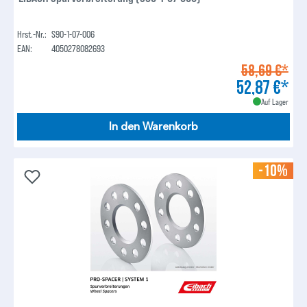
Hrst.-Nr.:
S90-1-07-006
EAN:
4050278082693
58,69 €*
52,87 €*
Auf Lager
In den Warenkorb
-10%