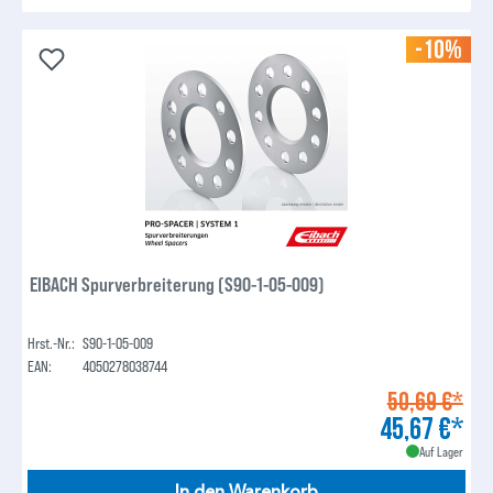
-10%
EIBACH Spurverbreiterung (S90-1-05-009)
Hrst.-Nr.:
S90-1-05-009
EAN:
4050278038744
50,69 €*
45,67 €*
Auf Lager
In den Warenkorb