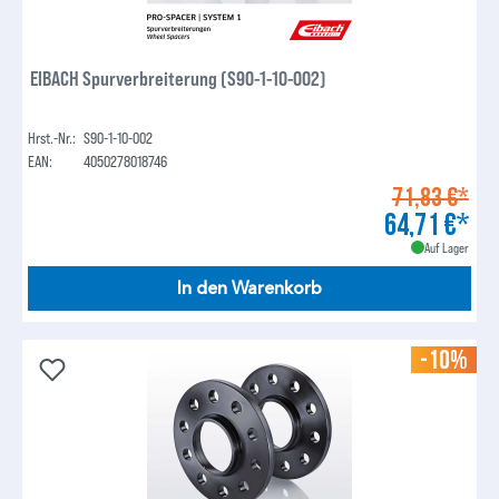
EIBACH Spurverbreiterung (S90-1-10-002)
Hrst.-Nr.:
S90-1-10-002
EAN:
4050278018746
71,83 €*
64,71 €*
Auf Lager
In den Warenkorb
-10%