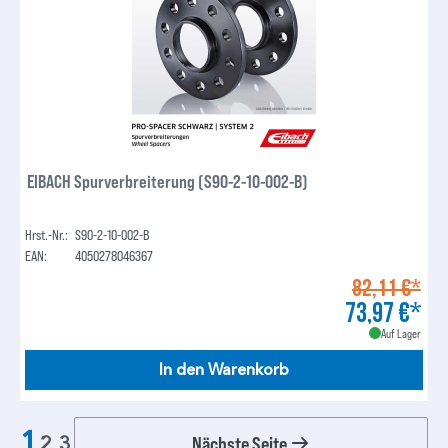
EIBACH Spurverbreiterung (S90-2-10-002-B)
Hrst.-Nr.:
S90-2-10-002-B
EAN:
4050278046367
82,11 €*
73,97 €*
Auf Lager
In den Warenkorb
1
Nächste Seite
2
3