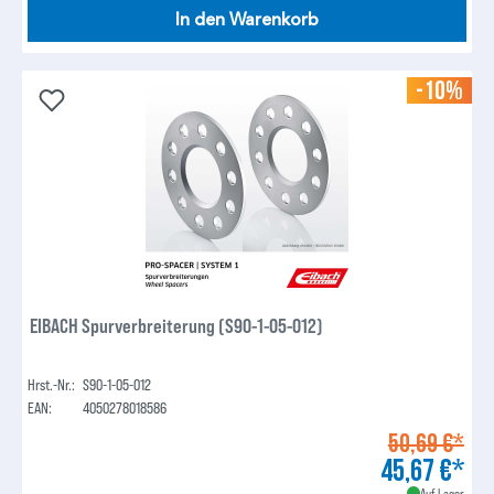
In den Warenkorb
-10%
EIBACH Spurverbreiterung (S90-1-05-012)
Hrst.-Nr.:
S90-1-05-012
EAN:
4050278018586
50,69 €*
45,67 €*
Auf Lager