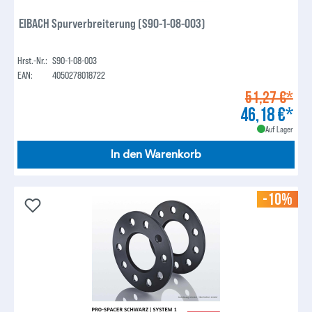
EIBACH Spurverbreiterung (S90-1-08-003)
Hrst.-Nr.:
S90-1-08-003
EAN:
4050278018722
51,27 €*
46,18 €*
Auf Lager
In den Warenkorb
-10%