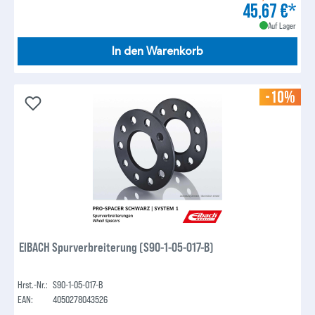
45,67 €*
Auf Lager
In den Warenkorb
-10%
EIBACH Spurverbreiterung (S90-1-05-017-B)
Hrst.-Nr.:
S90-1-05-017-B
EAN:
4050278043526