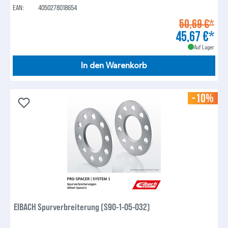
EAN:
4050278018654
50,69 €*
45,67 €*
Auf Lager
In den Warenkorb
-10%
EIBACH Spurverbreiterung (S90-1-05-032)