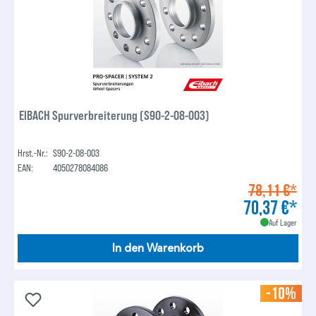
EIBACH Spurverbreiterung (S90-2-08-003)
Hrst.-Nr.:
S90-2-08-003
EAN:
4050278084086
78,11 €*
70,37 €*
Auf Lager
In den Warenkorb
-10%