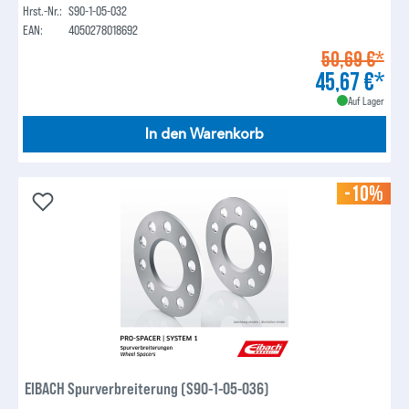
Hrst.-Nr.:
S90-1-05-032
EAN:
4050278018692
50,69 €*
45,67 €*
Auf Lager
In den Warenkorb
-10%
EIBACH Spurverbreiterung (S90-1-05-036)