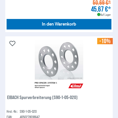
50,69 €*
45,67 €*
Auf Lager
In den Warenkorb
-10%
EIBACH Spurverbreiterung (S90-1-05-020)
Hrst.-Nr.:
S90-1-05-020
EAN:
4050278018647