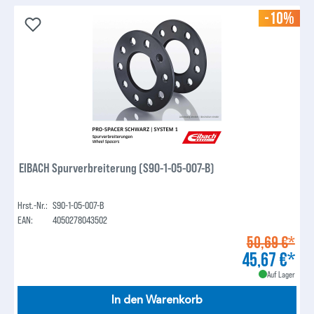
-10%
EIBACH Spurverbreiterung (S90-1-05-007-B)
Hrst.-Nr.:
S90-1-05-007-B
EAN:
4050278043502
50,69 €*
45,67 €*
Auf Lager
In den Warenkorb