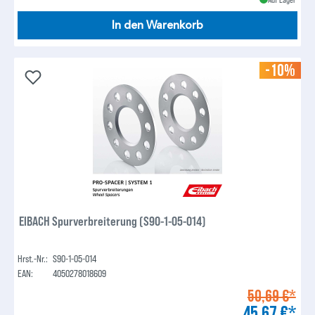
In den Warenkorb
-10%
EIBACH Spurverbreiterung (S90-1-05-014)
Hrst.-Nr.:
S90-1-05-014
EAN:
4050278018609
50,69 €*
45,67 €*