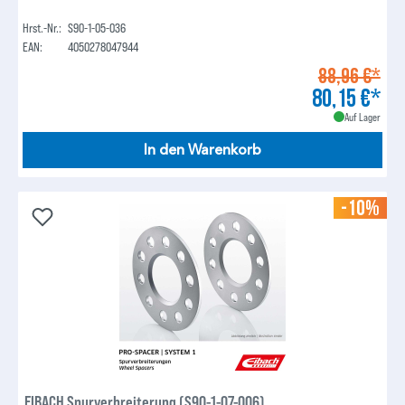
Hrst.-Nr.:
S90-1-05-036
EAN:
4050278047944
88,96 €*
80,15 €*
Auf Lager
In den Warenkorb
-10%
EIBACH Spurverbreiterung (S90-1-07-006)