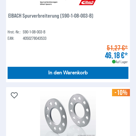
EIBACH Spurverbreiterung (S90-1-08-003-B)
Hrst.-Nr.:
S90-1-08-003-B
EAN:
4050278043533
51,27 €*
46,18 €*
Auf Lager
In den Warenkorb
-10%