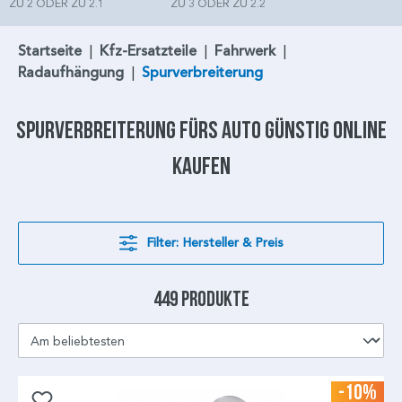
ZU 2 ODER ZU 2.1
ZU 3 ODER ZU 2.2
Startseite
|
Kfz-Ersatzteile
|
Fahrwerk
|
Radaufhängung
|
Spurverbreiterung
Spurverbreiterung
fürs Auto günstig online
kaufen
Filter: Hersteller & Preis
449 Produkte
-10%