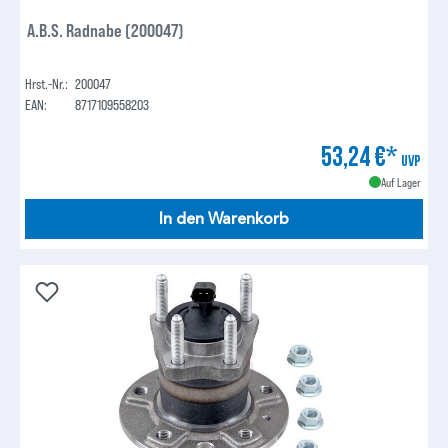
A.B.S. Radnabe (200047)
Hrst.-Nr.:
200047
EAN:
8717109558203
53,24 €*
UVP
Auf Lager
In den Warenkorb