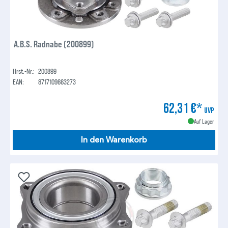
A.B.S. Radnabe (200899)
Hrst.-Nr.:
200899
EAN:
8717109663273
62,31 €*
UVP
Auf Lager
In den Warenkorb