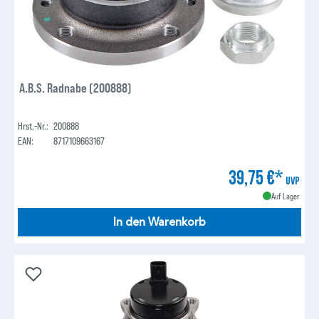
A.B.S. Radnabe (200888)
Hrst.-Nr.:
200888
EAN:
8717109663167
39,75 €*
UVP
Auf Lager
In den Warenkorb