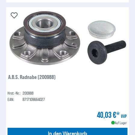
A.B.S. Radnabe (200988)
Hrst.-Nr.:
200988
EAN:
8717109664027
40,03 €*
UVP
Auf Lager
In den Warenkorb