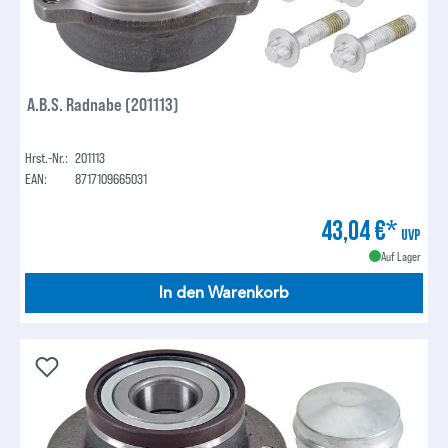
A.B.S. Radnabe (201113)
Hrst.-Nr.:
201113
EAN:
8717109665031
43,04 €*
UVP
Auf Lager
In den Warenkorb