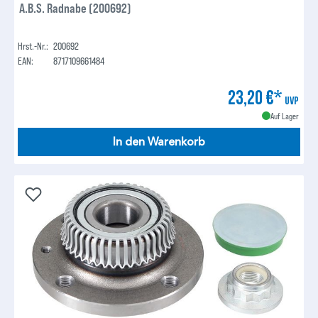
A.B.S. Radnabe (200692)
Hrst.-Nr.:
200692
EAN:
8717109661484
23,20 €*
UVP
Auf Lager
In den Warenkorb