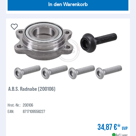
In den Warenkorb
A.B.S. Radnabe (200106)
Hrst.-Nr.:
200106
EAN:
8717109558227
34,87 €*
UVP
Auf Lager