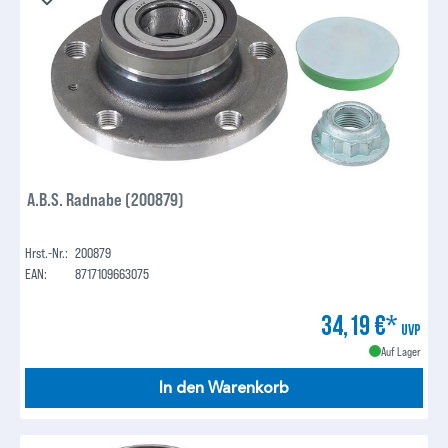
A.B.S. Radnabe (200879)
Hrst.-Nr.:
200879
EAN:
8717109663075
34,19 €*
UVP
Auf Lager
In den Warenkorb