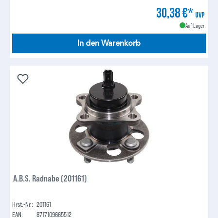
30,38 €*
UVP
Auf Lager
In den Warenkorb
A.B.S. Radnabe (201161)
Hrst.-Nr.:
201161
EAN:
8717109665512