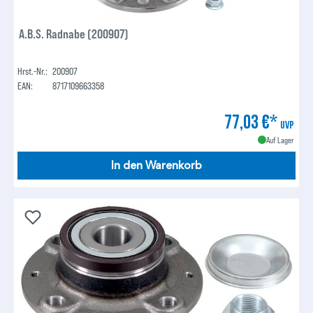
A.B.S. Radnabe (200907)
Hrst.-Nr.:
200907
EAN:
8717109663358
77,03 €*
UVP
Auf Lager
In den Warenkorb