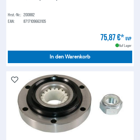
Hrst.-Nr.:
200882
EAN:
8717109663105
75,87 €*
UVP
Auf Lager
In den Warenkorb