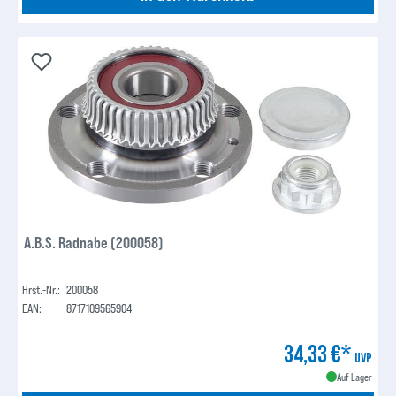
A.B.S. Radnabe (200058)
Hrst.-Nr.:
200058
EAN:
8717109565904
34,33 €*
UVP
Auf Lager