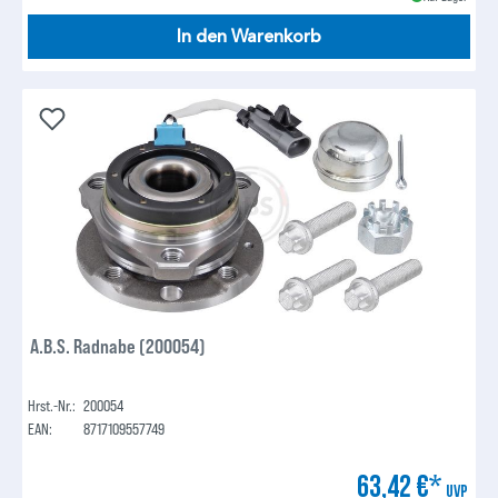
In den Warenkorb
A.B.S. Radnabe (200054)
Hrst.-Nr.:
200054
EAN:
8717109557749
63,42 €*
UVP