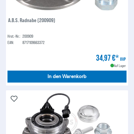
A.B.S. Radnabe (200909)
Hrst.-Nr.:
200909
EAN:
8717109663372
34,97 €*
UVP
Auf Lager
In den Warenkorb