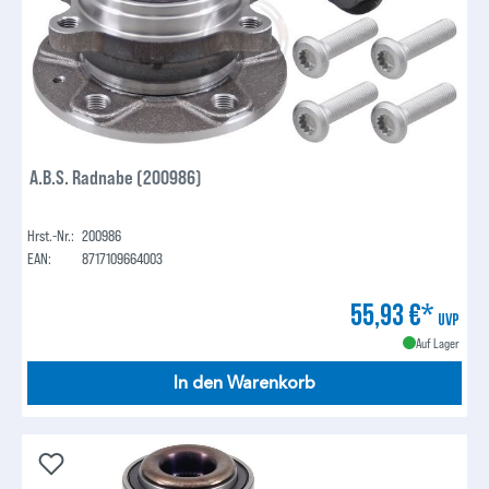
A.B.S. Radnabe (200986)
Hrst.-Nr.:
200986
EAN:
8717109664003
55,93 €*
UVP
Auf Lager
In den Warenkorb