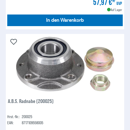
57,97 €*
UVP
Auf Lager
In den Warenkorb
A.B.S. Radnabe (200025)
Hrst.-Nr.:
200025
EAN:
8717109558005