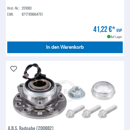
Hrst.-Nr.:
201083
EAN:
8717109664751
41,22 €*
UVP
Auf Lager
In den Warenkorb
A.B.S. Radnabe (200882)