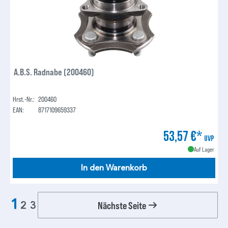
A.B.S. Radnabe (200460)
Hrst.-Nr.:
200460
EAN:
8717109659337
53,57 €*
UVP
Auf Lager
In den Warenkorb
1
Nächste Seite
2
3