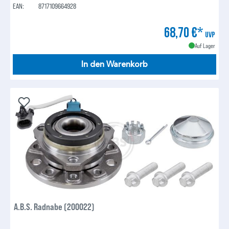
EAN:
8717109664928
68,70 €*
UVP
Auf Lager
In den Warenkorb
A.B.S. Radnabe (200022)