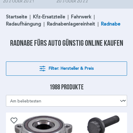
ZU 2 ODER ZU 2.1
ZU 3 ODER ZU 2.2
Startseite
|
Kfz-Ersatzteile
|
Fahrwerk
|
Radaufhängung
|
Radnabenlagereinheit
|
Radnabe
Radnabe
fürs Auto günstig online kaufen
Filter: Hersteller & Preis
1988 Produkte