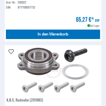
Hrst.-Nr.:
200022
EAN:
8717109557732
65,27 €*
UVP
Auf Lager
In den Warenkorb
A.B.S. Radnabe (201083)