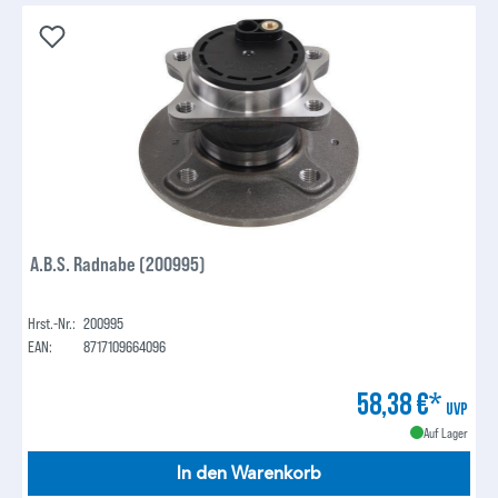
A.B.S. Radnabe (200995)
Hrst.-Nr.:
200995
EAN:
8717109664096
58,38 €*
UVP
Auf Lager
In den Warenkorb