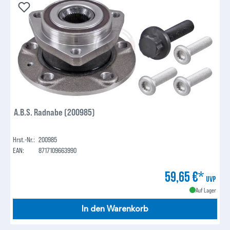
A.B.S. Radnabe (200985)
Hrst.-Nr.:
200985
EAN:
8717109663990
59,65 €*
UVP
Auf Lager
In den Warenkorb