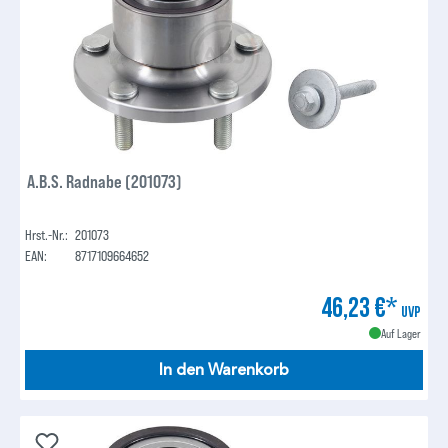
A.B.S. Radnabe (201073)
Hrst.-Nr.:
201073
EAN:
8717109664652
46,23 €*
UVP
Auf Lager
In den Warenkorb