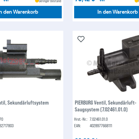
Geringer Bestand
In den Warenkorb
In den Warenkorb
til, Sekundärluftsystem
PIERBURG Ventil, Sekundärluft-
Saugsystem (7.02461.01.0)
70
Hrst.-Nr.:
7.02461.01.0
32717803
EAN:
4028977668111