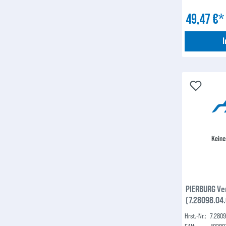
49,47 €
PIERBURG Ve
(7.28098.04.
Hrst.-Nr.:
7.2809