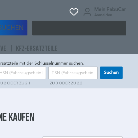
Mein FabuCar
Anmelden
SUCHEN
IVE
KFZ-ERSATZTEILE
rsatzteile mit der Schlüsselnummer suchen.
Suchen
U 2 ODER ZU 2.1
ZU 3 ODER ZU 2.2
ne kaufen