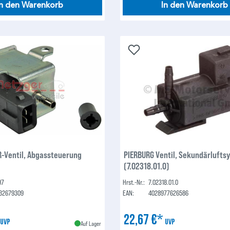
In den Warenkorb
In den Warenkorb
-Ventil, Abgassteuerung
PIERBURG Ventil, Sekundärlufts
(7.02318.01.0)
97
Hrst.-Nr.:
7.02318.01.0
32679309
EAN:
4028977626586
*
22,67 €*
UVP
UVP
Auf Lager