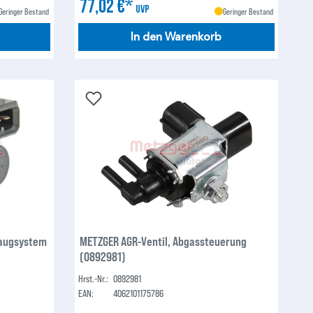
77,02 €*
UVP
Geringer Bestand
Geringer Bestand
In den Warenkorb
Saugsystem
METZGER AGR-Ventil, Abgassteuerung
(0892981)
Hrst.-Nr.:
0892981
EAN:
4062101175786