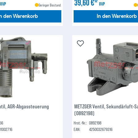
*
39,60 €*
UVP
UVP
Geringer Bestand
In den Warenkorb
In den Warenkorb
til, AGR-Abgassteuerung
METZGER Ventil, Sekundärluft-
(0892198)
56
Hrst.-Nr.:
0892198
01002716
EAN:
4250032679316