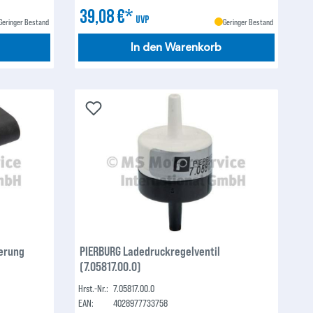
39,08 €*
UVP
Geringer Bestand
Geringer Bestand
In den Warenkorb
uerung
PIERBURG Ladedruckregelventil
(7.05817.00.0)
Hrst.-Nr.:
7.05817.00.0
EAN:
4028977733758