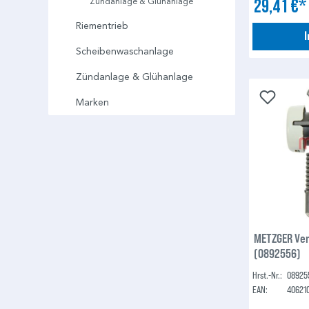
29,41 €
Zündanlage & Glühanlage
Riementrieb
Scheibenwaschanlage
Zündanlage & Glühanlage
Marken
METZGER Ven
(0892556)
Hrst.-Nr.:
08925
EAN:
40621