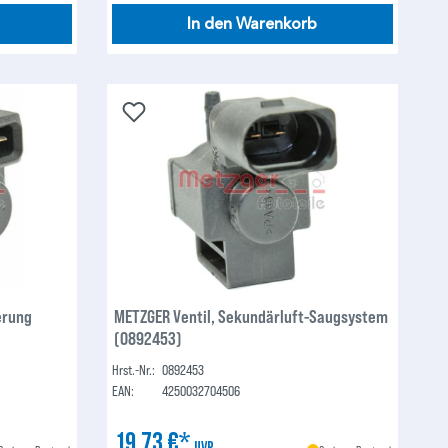
In den Warenkorb
erung
METZGER Ventil, Sekundärluft-Saugsystem
(0892453)
Hrst.-Nr.:
0892453
EAN:
4250032704506
19,73 €*
UVP