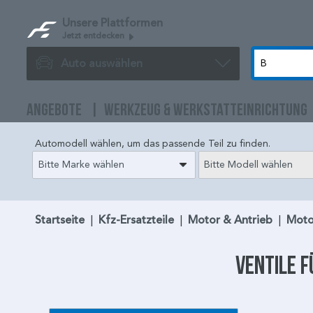
Unsere Plattformen
Jetzt entdecken
Auto auswählen
ANGEBOTE
WERKZEUG & WERKSTATTEINRICHTUNG
Automodell wählen, um das passende Teil zu finden.
Bitte Marke wählen
Bitte Modell wählen
Startseite
|
Kfz-Ersatzteile
|
Motor & Antrieb
|
Moto
Ventile
f