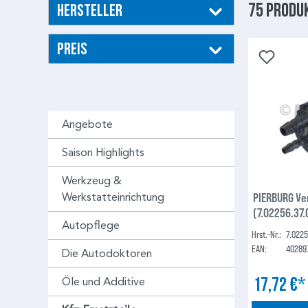
75 Produ
Hersteller
Preis
Angebote
Saison Highlights
Werkzeug &
PIERBURG Ve
Werkstatteinrichtung
(7.02256.37.
Autopflege
Hrst.-Nr.:
7.0225
EAN:
40289
Die Autodoktoren
17,72 €
Öle und Additive