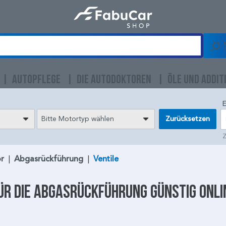
AUTOPFLEGE
DIE AUTODOKTOREN
ÖLE UND ADDIT
E
Bitte Motortyp wählen
Zurücksetzen
Z
r
|
Abgasrückführung
|
Ventile
ür die
Abgasrückführung
günstig onli