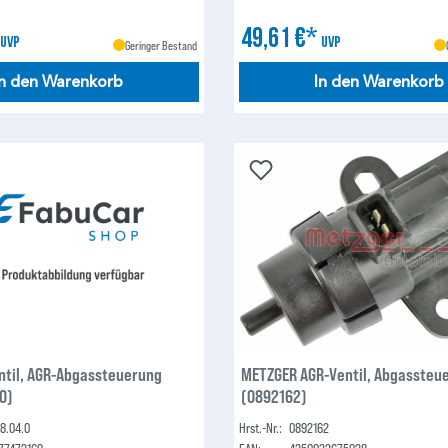
*
49,61 €*
UVP
UVP
Geringer Bestand
In den Warenkorb
In den Warenkorb
ntil, AGR-Abgassteuerung
METZGER AGR-Ventil, Abgassteu
0)
(0892162)
8.04.0
Hrst.-Nr.:
0892162