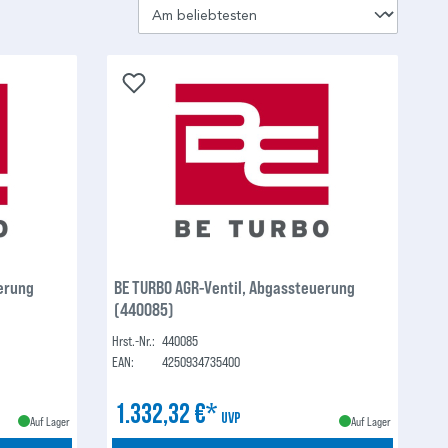
erung
BE TURBO AGR-Ventil, Abgassteuerung
(440085)
Hrst.-Nr.:
440085
EAN:
4250934735400
1.332,32 €*
UVP
Auf Lager
Auf Lager