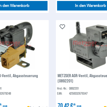
In den Warenkorb
In den Warenkorb
-Ventil, Abgassteuerung
METZGER AGR-Ventil, Abgassteu
(0892201)
91
Hrst.-Nr.:
0892201
32679248
EAN:
4250032679347
€*
70,42 €*
UVP
UVP