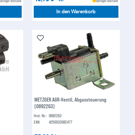
Geringer Bestand
Geringer Bestand
In den Warenkorb
METZGER AGR-Ventil, Abgassteuerung
(0892263)
Hrst.-Nr.:
0892263
EAN:
4250032682477