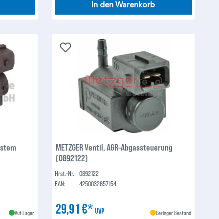
In den Warenkorb
ystem
METZGER Ventil, AGR-Abgassteuerung
(0892122)
Hrst.-Nr.:
0892122
EAN:
4250032657154
29,91 €*
UVP
Auf Lager
Geringer Bestand