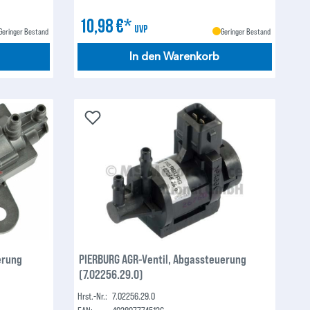
10,98 €*
UVP
Geringer Bestand
Geringer Bestand
In den Warenkorb
erung
PIERBURG AGR-Ventil, Abgassteuerung
(7.02256.29.0)
Hrst.-Nr.:
7.02256.29.0