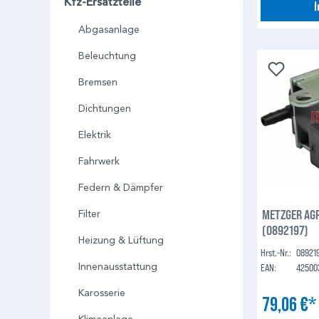
Kfz-Ersatzteile
Abgasanlage
Beleuchtung
Bremsen
Dichtungen
Elektrik
Fahrwerk
Federn & Dämpfer
METZGER AGR
Filter
(0892197)
Heizung & Lüftung
Hrst.-Nr.:
08921
Innenausstattung
EAN:
42500
Karosserie
79,06 €