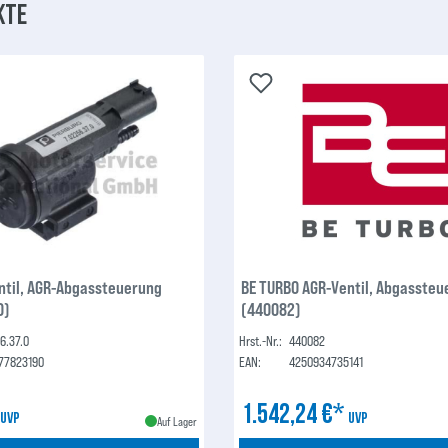
kte
ntil, AGR-Abgassteuerung
BE TURBO AGR-Ventil, Abgassteu
0)
(440082)
6.37.0
Hrst.-Nr.:
440082
77823190
EAN:
4250934735141
*
1.542,24 €*
UVP
UVP
Auf Lager