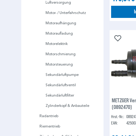
Luftversorgung
Motor- / Unterfahrschutz
Motoraufhängung
Motoraufladung
Motorelektrik
Motorschmierung
Motorsteuerung
Sekundärluftpumpe
Sekundärluftventil
Sekundärluftfilter
METZGER Ven
Zylinderkopf & Anbauteile
(0892470)
Radantrieb
Hrst.-Nr.:
08924
EAN:
42500
Riementrieb