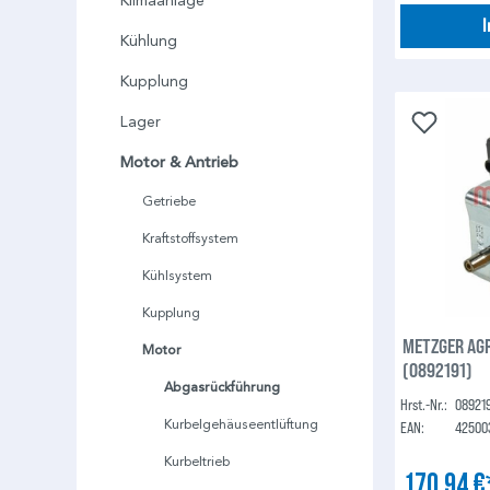
Klimaanlage
Kühlung
Kupplung
Lager
Motor & Antrieb
Getriebe
Kraftstoffsystem
Kühlsystem
Kupplung
METZGER AGR
Motor
(0892191)
Abgasrückführung
Hrst.-Nr.:
08921
Kurbelgehäuseentlüftung
EAN:
42500
Kurbeltrieb
170,94 