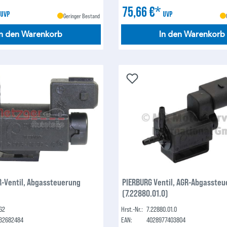
*
75,66 €*
UVP
UVP
Geringer Bestand
In den Warenkorb
In den Warenkorb
-Ventil, Abgassteuerung
PIERBURG Ventil, AGR-Abgasste
(7.22880.01.0)
62
Hrst.-Nr.:
7.22880.01.0
32682484
EAN:
4028977403804