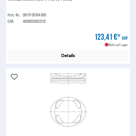
Hrst.-Nr.:
081 PI 00104 000
EAN:
4009026933312
123,41 €*
UVP
Nicht auf Lager
Details