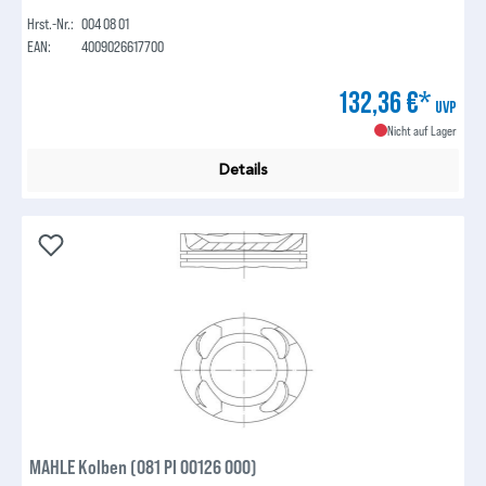
Hrst.-Nr.:
004 08 01
EAN:
4009026617700
132,36 €*
UVP
Nicht auf Lager
Details
MAHLE Kolben (081 PI 00126 000)