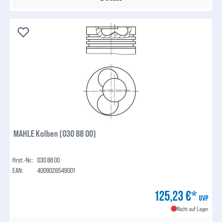
MAHLE Kolben (030 88 00)
Hrst.-Nr.:
030 88 00
EAN:
4009026549001
125,23 €*
UVP
Nicht auf Lager