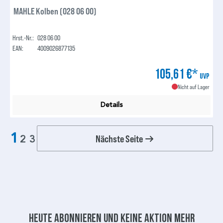
MAHLE Kolben (028 06 00)
Hrst.-Nr.:
028 06 00
EAN:
4009026877135
105,61 €*
UVP
Nicht auf Lager
Details
1
Nächste Seite
2
3
Heute abonnieren und keine aktion mehr