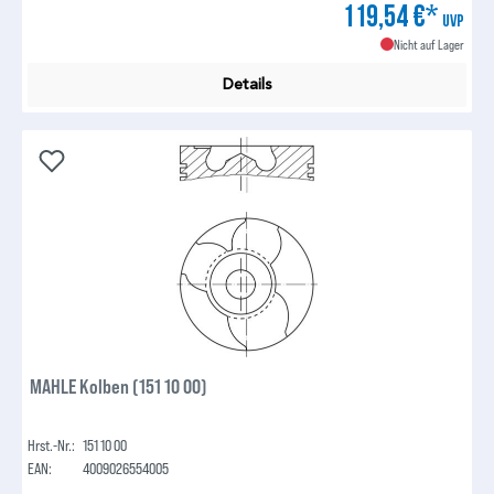
119,54 €*
UVP
Nicht auf Lager
Details
MAHLE Kolben (151 10 00)
Hrst.-Nr.:
151 10 00
EAN:
4009026554005