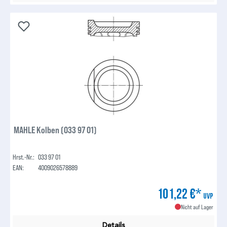
MAHLE Kolben (033 97 01)
Hrst.-Nr.:
033 97 01
EAN:
4009026578889
101,22 €*
UVP
Nicht auf Lager
Details