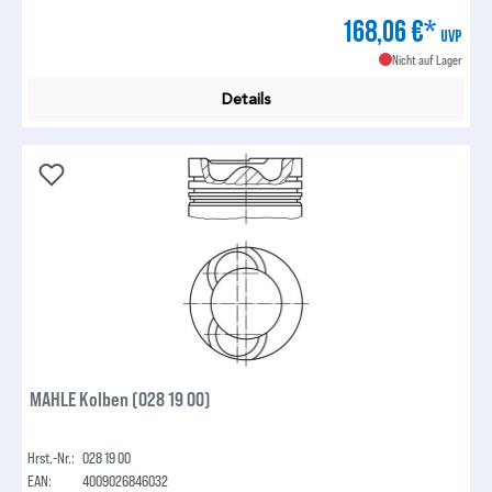
168,06 €*
UVP
Nicht auf Lager
Details
MAHLE Kolben (028 19 00)
Hrst.-Nr.:
028 19 00
EAN:
4009026846032