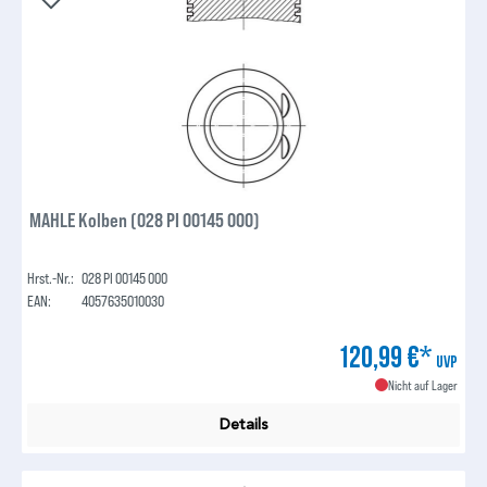
MAHLE Kolben (028 PI 00145 000)
Hrst.-Nr.:
028 PI 00145 000
EAN:
4057635010030
120,99 €*
UVP
Nicht auf Lager
Details