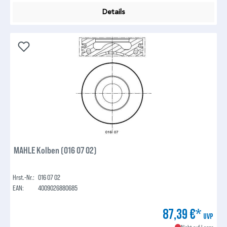
Details
MAHLE Kolben (016 07 02)
Hrst.-Nr.:
016 07 02
EAN:
4009026880685
87,39 €*
UVP