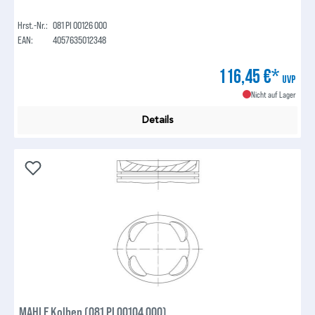
Hrst.-Nr.:
081 PI 00126 000
EAN:
4057635012348
116,45 €*
UVP
Nicht auf Lager
Details
MAHLE Kolben (081 PI 00104 000)