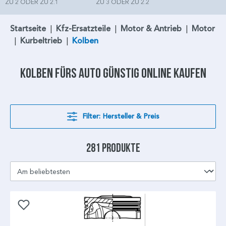
ZU 2 ODER ZU 2.1
ZU 3 ODER ZU 2.2
Startseite
|
Kfz-Ersatzteile
|
Motor & Antrieb
|
Motor
|
Kurbeltrieb
|
Kolben
Kolben
fürs Auto günstig online kaufen
Filter: Hersteller & Preis
281 Produkte