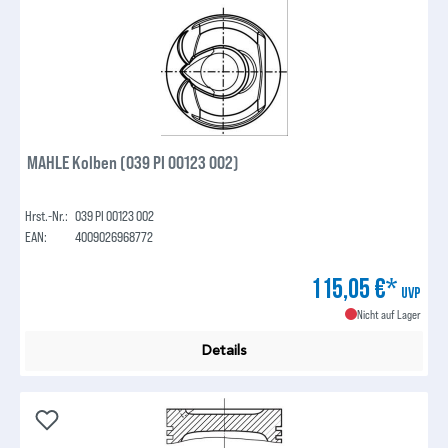
MAHLE Kolben (039 PI 00123 002)
Hrst.-Nr.:
039 PI 00123 002
EAN:
4009026968772
115,05 €*
UVP
Nicht auf Lager
Details