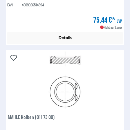
EAN:
4009026514894
75,44 €*
UVP
Nicht auf Lager
Details
MAHLE Kolben (011 73 00)