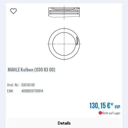
MAHLE Kolben (030 83 00)
Hrst.-Nr.:
030 83 00
EAN:
4009026700914
130,15 €*
UVP
Nicht auf Lager
Details