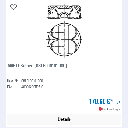
MAHLE Kolben (081 PI 00101 000)
Hrst.-Nr.:
081 PI 00101 000
EAN:
4009026952719
170,60 €*
UVP
Nicht auf Lager
Details