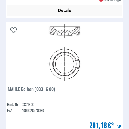
Nicht auf Lager
Details
MAHLE Kolben (033 16 00)
Hrst.-Nr.:
033 16 00
EAN:
4009026548080
201,18 €*
UVP