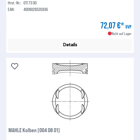
Hrst.-Nr.:
011 73 00
EAN:
4009026535936
72,07 €*
UVP
Nicht auf Lager
Details
MAHLE Kolben (004 08 01)