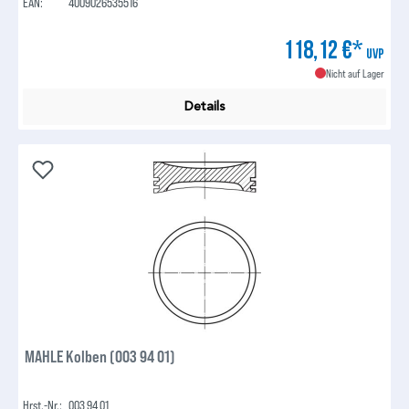
EAN:
4009026535516
118,12 €*
UVP
Nicht auf Lager
Details
MAHLE Kolben (003 94 01)
Hrst.-Nr.:
003 94 01