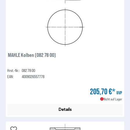
MAHLE Kolben (082 78 00)
Hrst.-Nr.:
082 78 00
EAN:
4009026557778
205,70 €*
UVP
Nicht auf Lager
Details