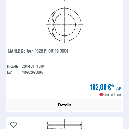
MAHLE Kolben (028 PI 00119 000)
Hrst.-Nr.:
028 PI 00119 000
EAN:
4009026950166
162,00 €*
UVP
Nicht auf Lager
Details