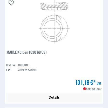
MAHLE Kolben (030 68 03)
Hrst.-Nr.:
030 68 03
EAN:
4009026579190
101,18 €*
UVP
Nicht auf Lager
Details