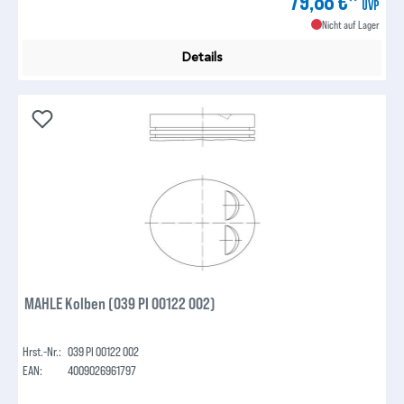
79,88 €*
UVP
Nicht auf Lager
Details
MAHLE Kolben (039 PI 00122 002)
Hrst.-Nr.:
039 PI 00122 002
EAN:
4009026961797