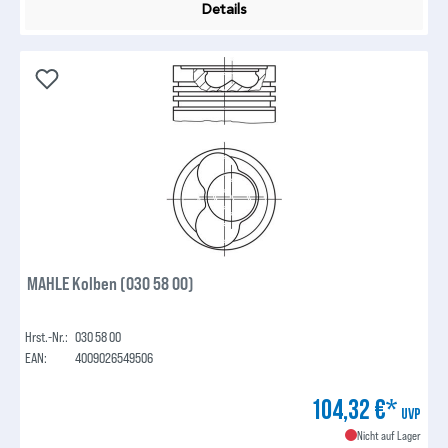
Details
MAHLE Kolben (030 58 00)
Hrst.-Nr.:
030 58 00
EAN:
4009026549506
104,32 €*
UVP
Nicht auf Lager