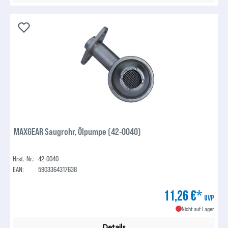
MAXGEAR Saugrohr, Ölpumpe (42-0040)
Hrst.-Nr.:
42-0040
EAN:
5903364317638
11,26 €*
UVP
Nicht auf Lager
Details