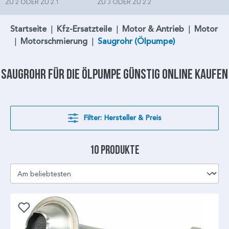
ZU 2 ODER ZU 2.1
ZU 3 ODER ZU 2.2
Startseite
|
Kfz-Ersatzteile
|
Motor & Antrieb
|
Motor
|
Motorschmierung
|
Saugrohr (Ölpumpe)
Saugrohr
für die
Ölpumpe
günstig online kaufen
Filter: Hersteller & Preis
10 Produkte