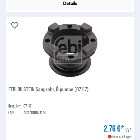
Details
FEBI BILSTEIN Saugrohr, Ölpumpe (07117)
Hrst.-Nr.:
07117
EAN:
4027816071174
2,76 €*
UVP
Nicht auf Lager