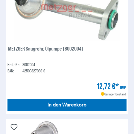
METZGER Saugrohr, Ölpumpe (8002004)
Hrst.-Nr.:
8002004
EAN:
4250032706616
12,72 €*
UVP
Geringer Bestand
In den Warenkorb