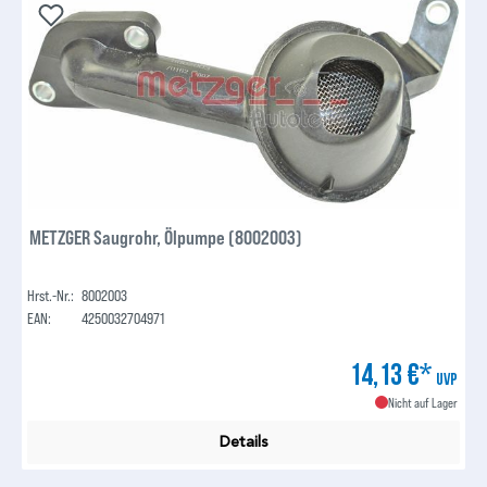
METZGER Saugrohr, Ölpumpe (8002003)
Hrst.-Nr.:
8002003
EAN:
4250032704971
14,13 €*
UVP
Nicht auf Lager
Details