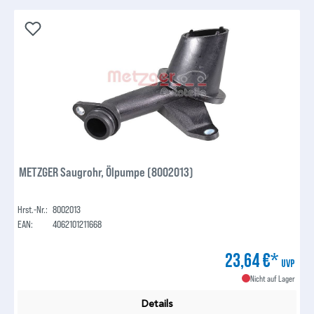
METZGER Saugrohr, Ölpumpe (8002013)
Hrst.-Nr.:
8002013
EAN:
4062101211668
23,64 €*
UVP
Nicht auf Lager
Details