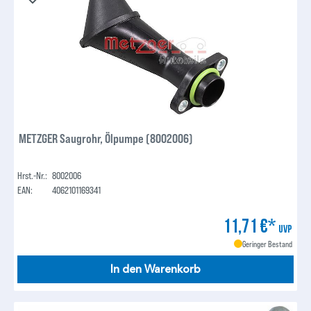
METZGER Saugrohr, Ölpumpe (8002006)
Hrst.-Nr.:
8002006
EAN:
4062101169341
11,71 €*
UVP
Geringer Bestand
In den Warenkorb