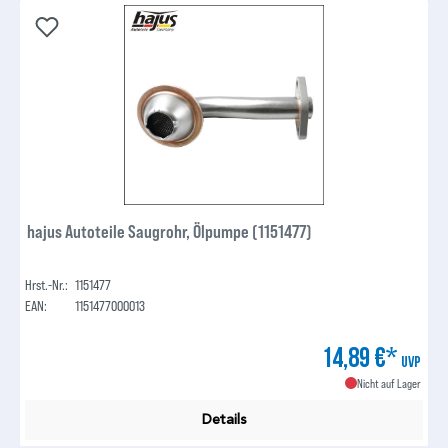
hajus Autoteile Saugrohr, Ölpumpe (1151477)
Hrst.-Nr.:
1151477
EAN:
1151477000013
14,89 €*
UVP
Nicht auf Lager
Details