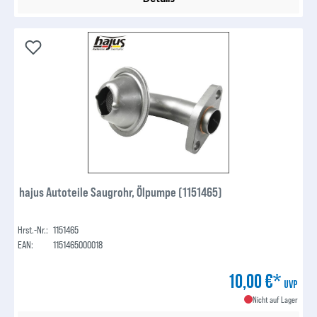
hajus Autoteile Saugrohr, Ölpumpe (1151465)
Hrst.-Nr.:
1151465
EAN:
1151465000018
10,00 €*
UVP
Nicht auf Lager