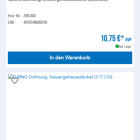
Hrst.-Nr.:
268.000
EAN:
4041248600245
10,75 €*
UVP
Auf Lager
In den Warenkorb