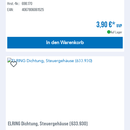
Hrst.-Nr.:
698.170
EAN:
4067806061525
3,90 €*
UVP
Auf Lager
In den Warenkorb
ELRING Dichtung, Steuergehäuse (633.930)