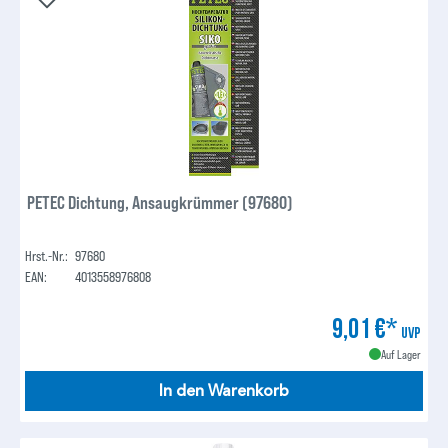
PETEC Dichtung, Ansaugkrümmer (97680)
Hrst.-Nr.:
97680
EAN:
4013558976808
9,01 €*
UVP
Auf Lager
In den Warenkorb