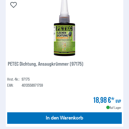
PETEC Dichtung, Ansaugkrümmer (97175)
Hrst.-Nr.:
97175
EAN:
4013558971759
18,98 €*
UVP
Auf Lager
In den Warenkorb