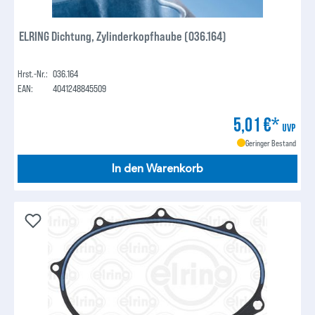
ELRING Dichtung, Zylinderkopfhaube (036.164)
Hrst.-Nr.:
036.164
EAN:
4041248845509
5,01 €*
UVP
Geringer Bestand
In den Warenkorb