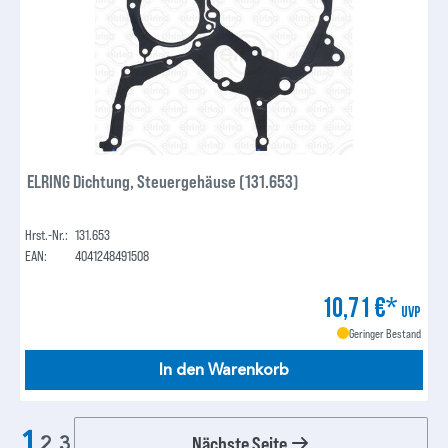
ELRING Dichtung, Steuergehäuse (131.653)
Hrst.-Nr.:
131.653
EAN:
4041248491508
10,71 €*
UVP
Geringer Bestand
In den Warenkorb
1
Nächste Seite
2
3