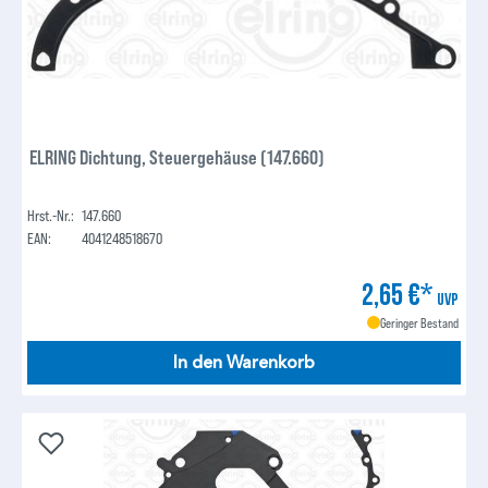
ELRING Dichtung, Steuergehäuse (147.660)
Hrst.-Nr.:
147.660
EAN:
4041248518670
2,65 €*
UVP
Geringer Bestand
In den Warenkorb