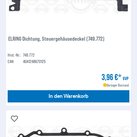
ELRING Dichtung, Steuergehäusedeckel (749.772)
Hrst.-Nr.:
749.772
EAN:
4041248670125
3,96 €*
UVP
Geringer Bestand
In den Warenkorb