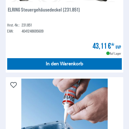
ELRING Steuergehäusedeckel (231.851)
Hrst.-Nr.:
231.851
EAN:
4041248695609
43,11 €*
UVP
Auf Lager
In den Warenkorb