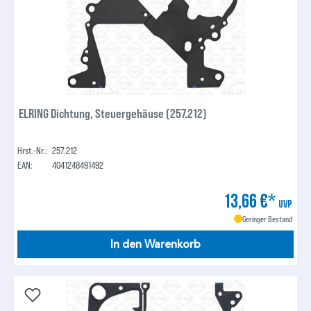
ELRING Dichtung, Steuergehäuse (257.212)
Hrst.-Nr.:
257.212
EAN:
4041248491492
13,66 €*
UVP
Geringer Bestand
In den Warenkorb