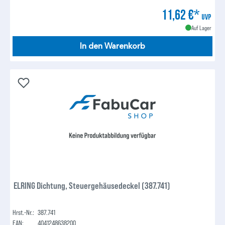
11,62 €*
UVP
Auf Lager
In den Warenkorb
ELRING Dichtung, Steuergehäusedeckel (387.741)
Hrst.-Nr.:
387.741
EAN:
4041248638200