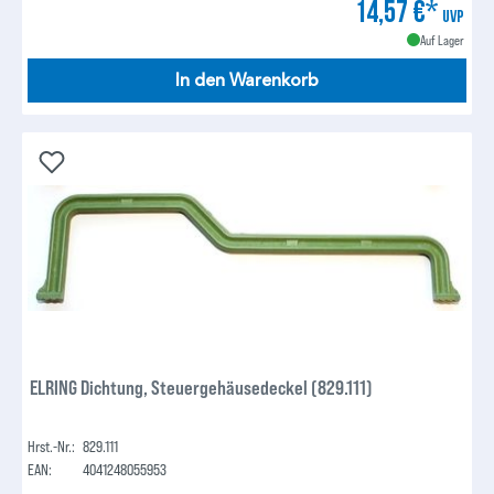
14,57 €*
UVP
Auf Lager
In den Warenkorb
ELRING Dichtung, Steuergehäusedeckel (829.111)
Hrst.-Nr.:
829.111
EAN:
4041248055953