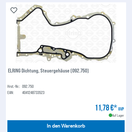
ELRING Dichtung, Steuergehäuse (092.750)
Hrst.-Nr.:
092.750
EAN:
4041248733523
11,78 €*
UVP
Auf Lager
In den Warenkorb