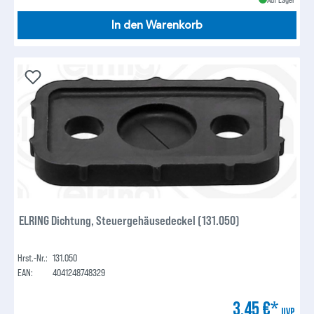
In den Warenkorb
ELRING Dichtung, Steuergehäusedeckel (131.050)
Hrst.-Nr.:
131.050
EAN:
4041248748329
3,45 €*
UVP