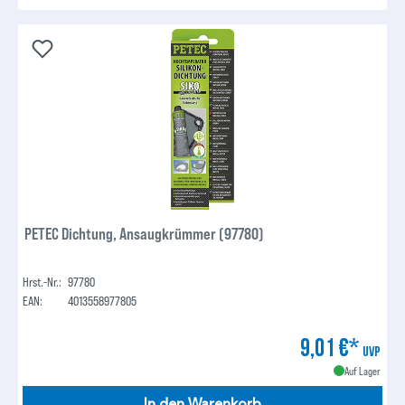
PETEC Dichtung, Ansaugkrümmer (97780)
Hrst.-Nr.:
97780
EAN:
4013558977805
9,01 €*
UVP
Auf Lager
In den Warenkorb