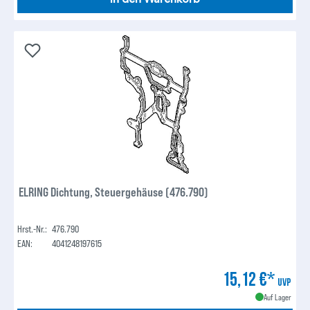
ELRING Dichtung, Steuergehäuse (476.790)
Hrst.-Nr.:
476.790
EAN:
4041248197615
15,12 €*
UVP
Auf Lager