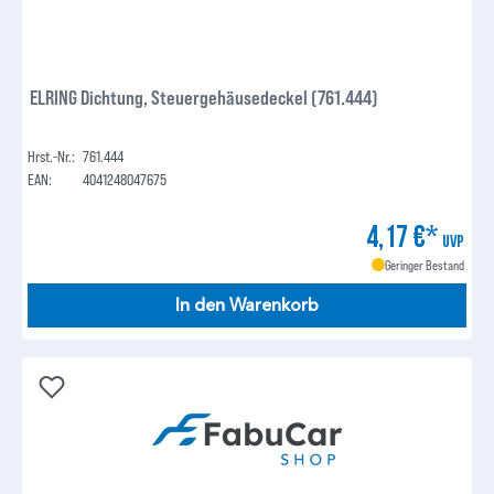
ELRING Dichtung, Steuergehäusedeckel (761.444)
Hrst.-Nr.:
761.444
EAN:
4041248047675
4,17 €*
UVP
Geringer Bestand
In den Warenkorb