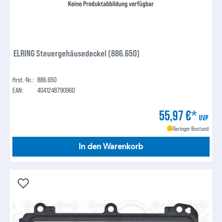
ELRING Steuergehäusedeckel (886.650)
Hrst.-Nr.:
886.650
EAN:
4041248790960
55,97 €*
UVP
Geringer Bestand
In den Warenkorb