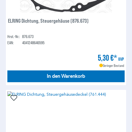
ELRING Dichtung, Steuergehäuse (876.673)
Hrst.-Nr.:
876.673
EAN:
4041248646595
5,30 €*
UVP
Geringer Bestand
In den Warenkorb