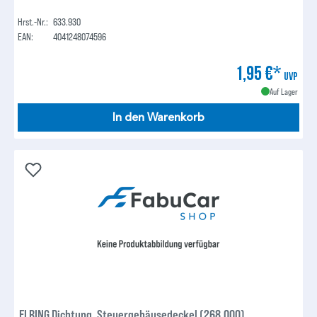
Hrst.-Nr.:
633.930
EAN:
4041248074596
1,95 €*
UVP
Auf Lager
In den Warenkorb
ELRING Dichtung, Steuergehäusedeckel (268.000)