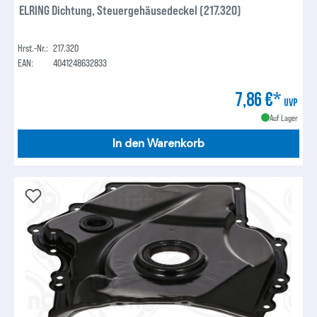
ELRING Dichtung, Steuergehäusedeckel (217.320)
Hrst.-Nr.:
217.320
EAN:
4041248632833
7,86 €*
UVP
Auf Lager
In den Warenkorb