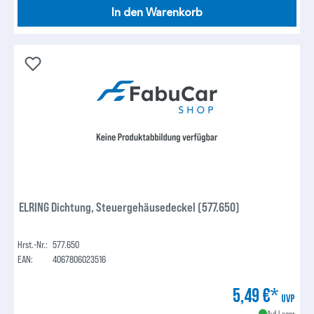
In den Warenkorb
ELRING Dichtung, Steuergehäusedeckel (577.650)
Hrst.-Nr.:
577.650
EAN:
4067806023516
5,49 €*
UVP
Auf Lager