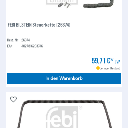
FEBI BILSTEIN Steuerkette (26374)
Hrst.-Nr.:
26374
EAN:
4027816263746
59,71 €*
UVP
Geringer Bestand
In den Warenkorb