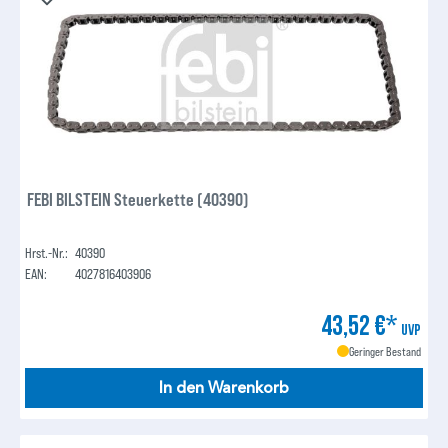
FEBI BILSTEIN Steuerkette (40390)
Hrst.-Nr.:
40390
EAN:
4027816403906
43,52 €*
UVP
Geringer Bestand
In den Warenkorb