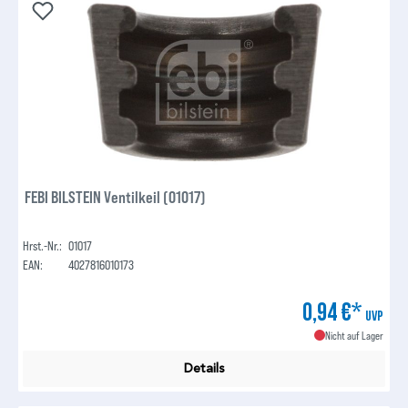
FEBI BILSTEIN Ventilkeil (01017)
Hrst.-Nr.:
01017
EAN:
4027816010173
0,94 €*
UVP
Nicht auf Lager
Details