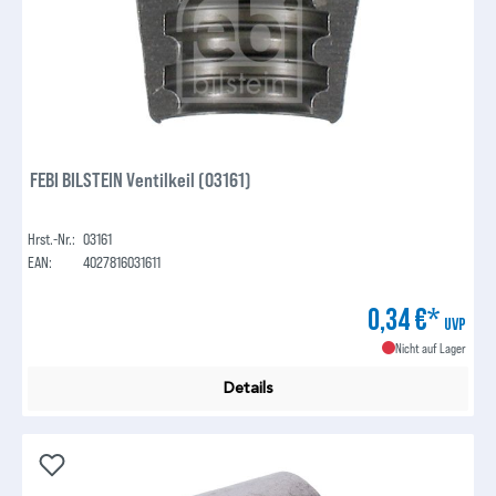
FEBI BILSTEIN Ventilkeil (03161)
Hrst.-Nr.:
03161
EAN:
4027816031611
0,34 €*
UVP
Nicht auf Lager
Details