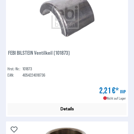
FEBI BILSTEIN Ventilkeil (101873)
Hrst.-Nr.:
101873
EAN:
4054224018736
2,21 €*
UVP
Nicht auf Lager
Details