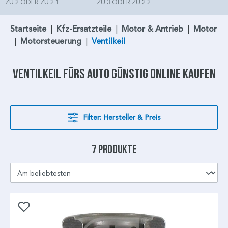
ZU 2 ODER ZU 2.1
ZU 3 ODER ZU 2.2
Startseite
|
Kfz-Ersatzteile
|
Motor & Antrieb
|
Motor
|
Motorsteuerung
|
Ventilkeil
Ventilkeil
fürs Auto günstig online kaufen
Filter: Hersteller & Preis
7 Produkte