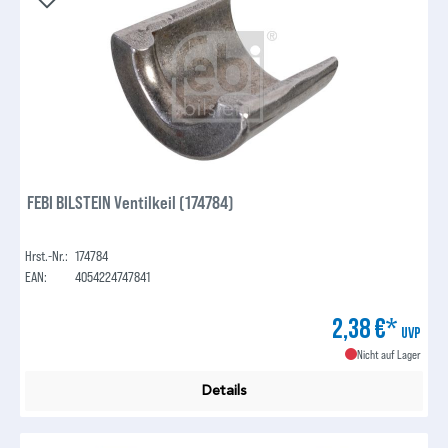
FEBI BILSTEIN Ventilkeil (174784)
Hrst.-Nr.:
174784
EAN:
4054224747841
2,38 €*
UVP
Nicht auf Lager
Details