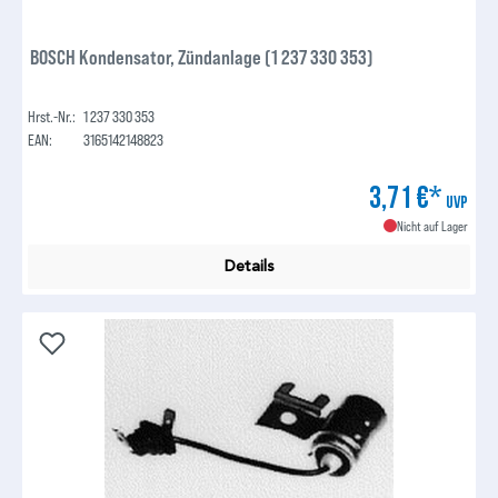
BOSCH Kondensator, Zündanlage (1 237 330 353)
Hrst.-Nr.:
1 237 330 353
EAN:
3165142148823
3,71 €*
UVP
Nicht auf Lager
Details