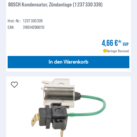
BOSCH Kondensator, Zündanlage (1 237 330 339)
Hrst.-Nr.:
1 237 330 339
EAN:
3165142966113
4,66 €*
UVP
Geringer Bestand
In den Warenkorb