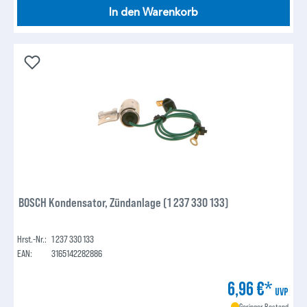
In den Warenkorb
BOSCH Kondensator, Zündanlage (1 237 330 133)
Hrst.-Nr.:
1 237 330 133
EAN:
3165142282886
6,96 €*
UVP
Geringer Bestand