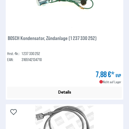
BOSCH Kondensator, Zündanlage (1 237 330 252)
Hrst.-Nr.:
1 237 330 252
EAN:
3165142134710
7,88 €*
UVP
Nicht auf Lager
Details