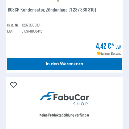
BOSCH Kondensator, Zündanlage (1 237 330 310)
Hrst.-Nr.:
1 237 330 310
EAN:
3165141808445
4,42 €*
UVP
Geringer Bestand
In den Warenkorb