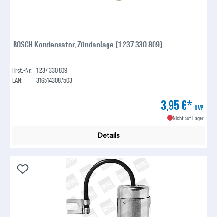
BOSCH Kondensator, Zündanlage (1 237 330 809)
Hrst.-Nr.:
1 237 330 809
EAN:
3165143087503
3,95 €*
UVP
Nicht auf Lager
Details