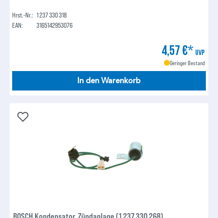
Hrst.-Nr.:
1 237 330 318
EAN:
3165142953076
4,57 €*
UVP
Geringer Bestand
In den Warenkorb
BOSCH Kondensator, Zündanlage (1 237 330 268)