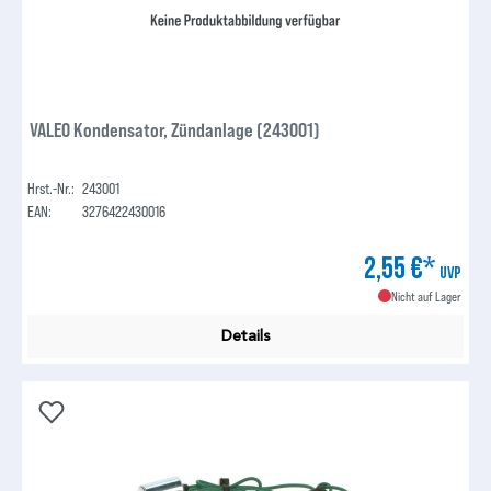
VALEO Kondensator, Zündanlage (243001)
Hrst.-Nr.:
243001
EAN:
3276422430016
2,55 €*
UVP
Nicht auf Lager
Details