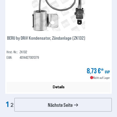
BERU by DRiV Kondensator, Zündanlage (ZK132)
Hrst.-Nr.:
ZK132
EAN:
4014427001379
8,73 €*
UVP
Nicht auf Lager
Details
1
Nächste Seite
2