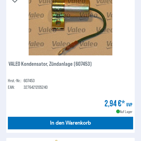
VALEO Kondensator, Zündanlage (607453)
Hrst.-Nr.:
607453
EAN:
3276421205240
2,94 €*
UVP
Auf Lager
In den Warenkorb