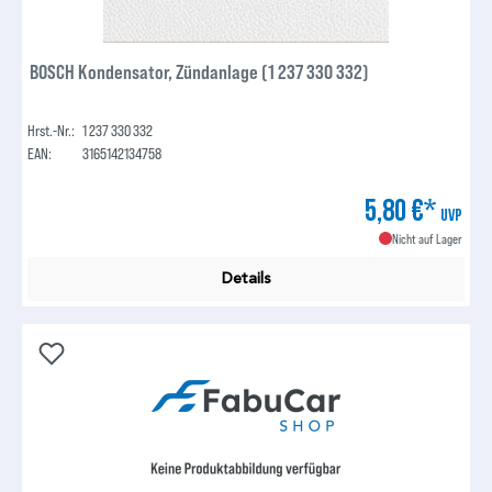
BOSCH Kondensator, Zündanlage (1 237 330 332)
Hrst.-Nr.:
1 237 330 332
EAN:
3165142134758
5,80 €*
UVP
Nicht auf Lager
Details