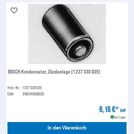
BOSCH Kondensator, Zündanlage (1 237 330 035)
Hrst.-Nr.:
1 237 330 035
EAN:
3165141058635
6,16 €*
UVP
Auf Lager
In den Warenkorb