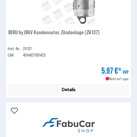
BERU by DRiV Kondensator, Zündanlage (ZK137)
Hrst.-Nr.:
ZK137
EAN:
4014427001423
5,97 €*
UVP
Nicht auf Lager
Details