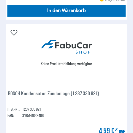
In den Warenkorb
BOSCH Kondensator, Zündanlage (1 237 330 821)
Hrst.-Nr.:
1 237 330 821
EAN:
3165141822496
4,59 €*
UVP