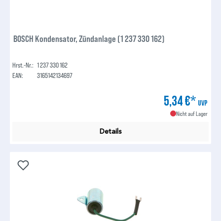
BOSCH Kondensator, Zündanlage (1 237 330 162)
Hrst.-Nr.:
1 237 330 162
EAN:
3165142134697
5,34 €*
UVP
Nicht auf Lager
Details