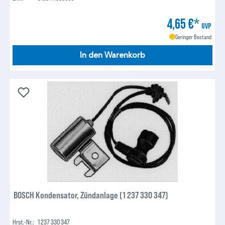
4,65 €*
UVP
Geringer Bestand
In den Warenkorb
BOSCH Kondensator, Zündanlage (1 237 330 347)
Hrst.-Nr.:
1 237 330 347