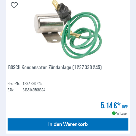
BOSCH Kondensator, Zündanlage (1 237 330 245)
Hrst.-Nr.:
1 237 330 245
EAN:
3165142568324
5,14 €*
UVP
Auf Lager
In den Warenkorb