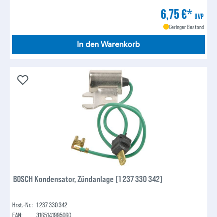
6,75 €*
UVP
Geringer Bestand
In den Warenkorb
BOSCH Kondensator, Zündanlage (1 237 330 342)
Hrst.-Nr.:
1 237 330 342
EAN:
3165141995060