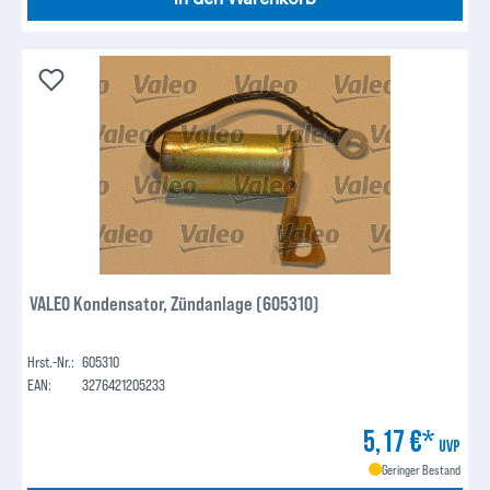
VALEO Kondensator, Zündanlage (605310)
Hrst.-Nr.:
605310
EAN:
3276421205233
5,17 €*
UVP
Geringer Bestand