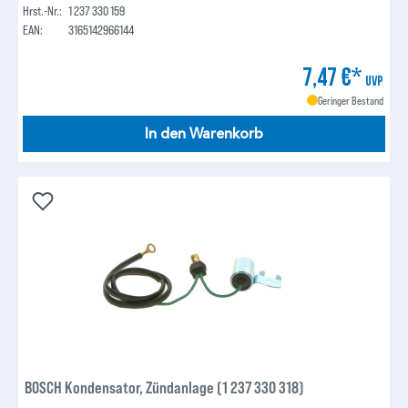
Hrst.-Nr.:
1 237 330 159
EAN:
3165142966144
7,47 €*
UVP
Geringer Bestand
In den Warenkorb
BOSCH Kondensator, Zündanlage (1 237 330 318)