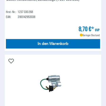
Hrst.-Nr.:
1 237 330 268
EAN:
3165142953038
8,70 €*
UVP
Geringer Bestand
In den Warenkorb