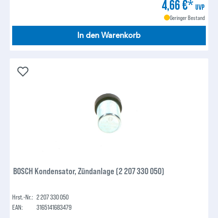
4,66 €*
UVP
Geringer Bestand
In den Warenkorb
BOSCH Kondensator, Zündanlage (2 207 330 050)
Hrst.-Nr.:
2 207 330 050
EAN:
3165141683479