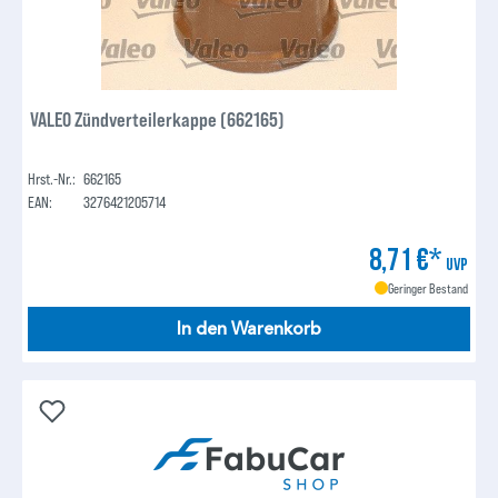
VALEO Zündverteilerkappe (662165)
Hrst.-Nr.:
662165
EAN:
3276421205714
8,71 €*
UVP
Geringer Bestand
In den Warenkorb