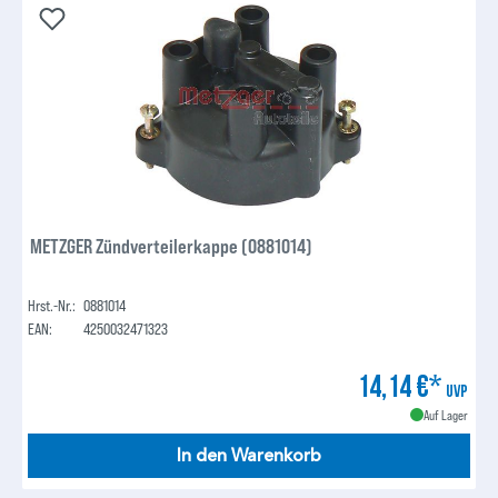
METZGER Zündverteilerkappe (0881014)
Hrst.-Nr.:
0881014
EAN:
4250032471323
14,14 €*
UVP
Auf Lager
In den Warenkorb