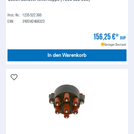
Hrst.-Nr.:
1 235 522 365
EAN:
3165142466323
156,25 €*
UVP
Geringer Bestand
In den Warenkorb