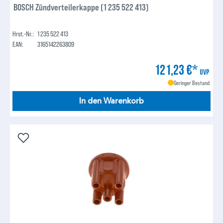
BOSCH Zündverteilerkappe (1 235 522 413)
Hrst.-Nr.:
1 235 522 413
EAN:
3165142263809
121,23 €*
UVP
Geringer Bestand
In den Warenkorb