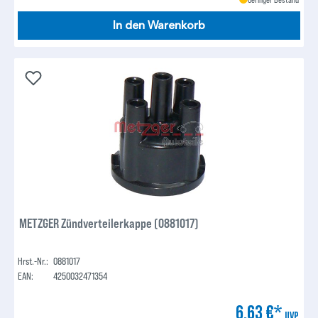
In den Warenkorb
METZGER Zündverteilerkappe (0881017)
Hrst.-Nr.:
0881017
EAN:
4250032471354
6,63 €*
UVP