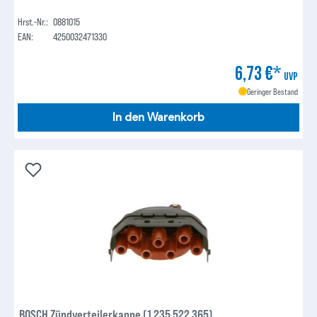
Hrst.-Nr.:
0881015
EAN:
4250032471330
6,73 €*
UVP
Geringer Bestand
In den Warenkorb
BOSCH Zündverteilerkappe (1 235 522 365)