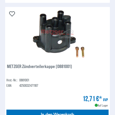
METZGER Zündverteilerkappe (0881001)
Hrst.-Nr.:
0881001
EAN:
4250032471187
12,71 €*
UVP
Auf Lager
In den Warenkorb