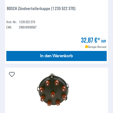
BOSCH Zündverteilerkappe (1 235 522 370)
Hrst.-Nr.:
1 235 522 370
EAN:
3165141016567
32,87 €*
UVP
Geringer Bestand
In den Warenkorb