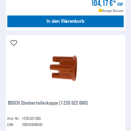
104,17 €*
UVP
Geringer Bestand
In den Warenkorb
BOSCH Zündverteilerkappe (1 235 522 060)
Hrst.-Nr.:
1 235 522 060
EAN:
3165141016543