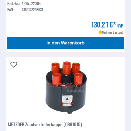
Hrst.-Nr.:
1 235 522 384
EAN:
3165142296531
130,21 €*
UVP
Geringer Bestand
In den Warenkorb
METZGER Zündverteilerkappe (0881015)