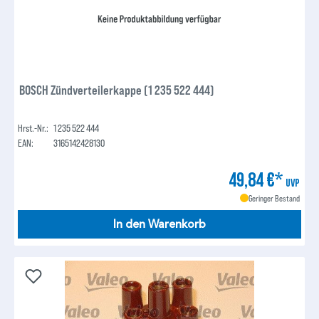
BOSCH Zündverteilerkappe (1 235 522 444)
Hrst.-Nr.:
1 235 522 444
EAN:
3165142428130
49,84 €*
UVP
Geringer Bestand
In den Warenkorb