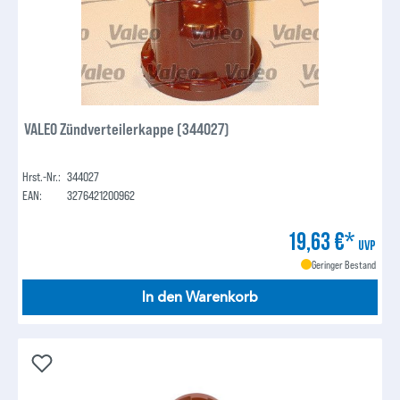
VALEO Zündverteilerkappe (344027)
Hrst.-Nr.:
344027
EAN:
3276421200962
19,63 €*
UVP
Geringer Bestand
In den Warenkorb