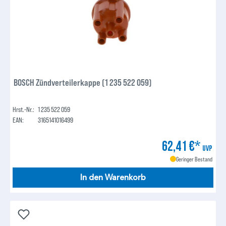
BOSCH Zündverteilerkappe (1 235 522 059)
Hrst.-Nr.:
1 235 522 059
EAN:
3165141016499
62,41 €*
UVP
Geringer Bestand
In den Warenkorb