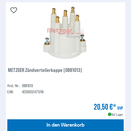
METZGER Zündverteilerkappe (0881013)
Hrst.-Nr.:
0881013
EAN:
4250032471316
20,50 €*
UVP
Auf Lager
In den Warenkorb