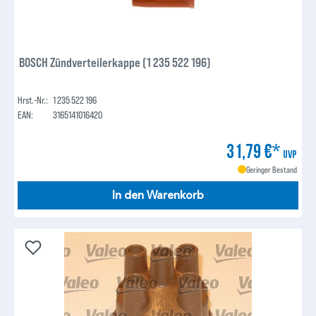
BOSCH Zündverteilerkappe (1 235 522 196)
Hrst.-Nr.:
1 235 522 196
EAN:
3165141016420
31,79 €*
UVP
Geringer Bestand
In den Warenkorb