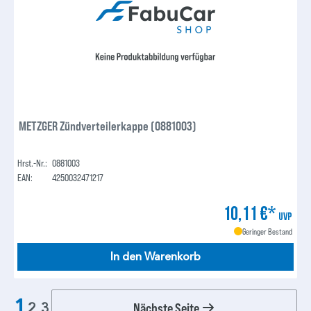
METZGER Zündverteilerkappe (0881003)
Hrst.-Nr.:
0881003
EAN:
4250032471217
10,11 €*
UVP
Geringer Bestand
In den Warenkorb
1
Nächste Seite
2
3