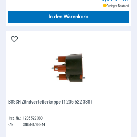
Geringer Bestand
In den Warenkorb
BOSCH Zündverteilerkappe (1 235 522 380)
Hrst.-Nr.:
1 235 522 380
EAN:
3165141766844