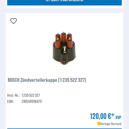
BOSCH Zündverteilerkappe (1 235 522 327)
Hrst.-Nr.:
1 235 522 327
EAN:
3165141016475
120,00 €*
UVP
Geringer Bestand