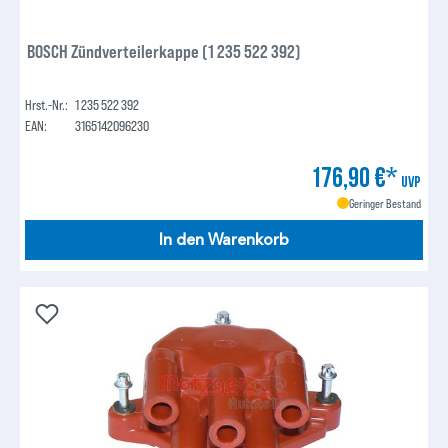
BOSCH Zündverteilerkappe (1 235 522 392)
Hrst.-Nr.:
1 235 522 392
EAN:
3165142096230
176,90 €*
UVP
Geringer Bestand
In den Warenkorb