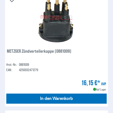
METZGER Zündverteilerkappe (0881009)
Hrst.-Nr.:
0881009
EAN:
4250032471279
16,15 €*
UVP
Auf Lager
In den Warenkorb