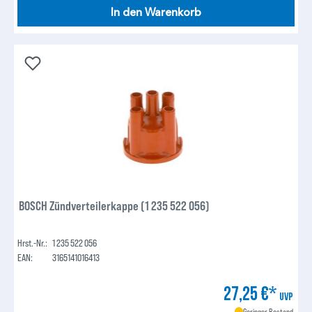
In den Warenkorb
BOSCH Zündverteilerkappe (1 235 522 056)
Hrst.-Nr.:
1 235 522 056
EAN:
3165141016413
27,25 €*
UVP
Geringer Bestand