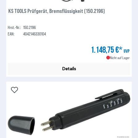
KS TOOLS Prüfgerät, Bremsflüssigkeit (150.2196)
Hrst.-Nr.:
150.2196
EAN:
4042146330104
1.148,75 €*
UVP
Nicht auf Lager
Details