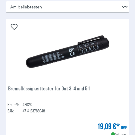
Bremsflüssigkeittester für Dot 3, 4 und 5.1
Hrst.-Nr.:
47023
EAN:
4714123788948
19,09 €*
UVP
Auf Lager