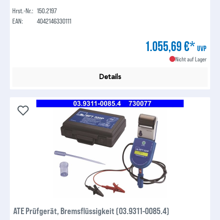
Hrst.-Nr.:
150.2197
EAN:
4042146330111
1.055,69 €*
UVP
Nicht auf Lager
Details
ATE Prüfgerät, Bremsflüssigkeit (03.9311-0085.4)