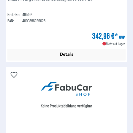
Hrst.-Nr.:
4954-2
EAN:
4000896229628
342,96 €*
UVP
Nicht auf Lager
Details