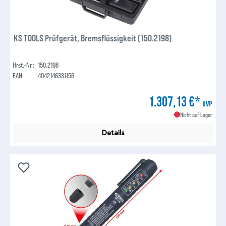
KS TOOLS Prüfgerät, Bremsflüssigkeit (150.2198)
Hrst.-Nr.:
150.2198
EAN:
4042146331156
1.307,13 €*
UVP
Nicht auf Lager
Details