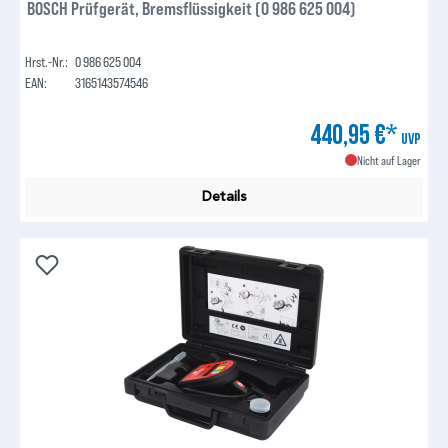
BOSCH Prüfgerät, Bremsflüssigkeit (0 986 625 004)
Hrst.-Nr.:
0 986 625 004
EAN:
3165143574546
440,95 €*
UVP
Nicht auf Lager
Details