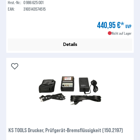
Hrst.-Nr.:
0 986 625 001
EAN:
3165143574515
440,95 €*
UVP
Nicht auf Lager
Details
KS TOOLS Drucker, Prüfgerät-Bremsflüssigkeit (150.2197)