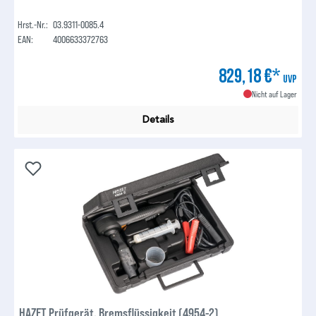
Hrst.-Nr.:
03.9311-0085.4
EAN:
4006633372763
829,18 €*
UVP
Nicht auf Lager
Details
HAZET Prüfgerät, Bremsflüssigkeit (4954-2)