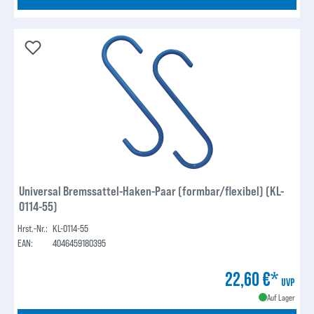
Universal Bremssattel-Haken-Paar (formbar/flexibel) (KL-
0114-55)
Hrst.-Nr.:
KL-0114-55
EAN:
4046459180395
22,60 €*
UVP
Auf Lager