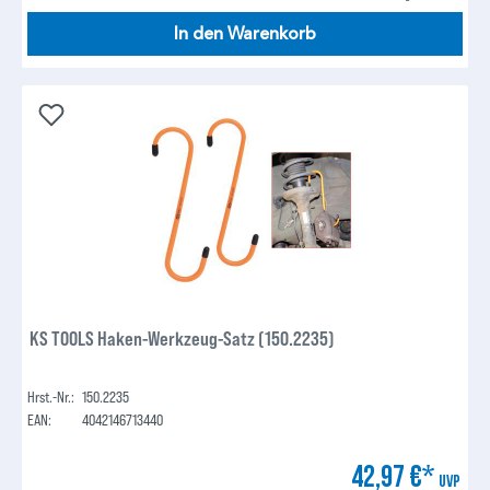
In den Warenkorb
KS TOOLS Haken-Werkzeug-Satz (150.2235)
Hrst.-Nr.:
150.2235
EAN:
4042146713440
42,97 €*
UVP