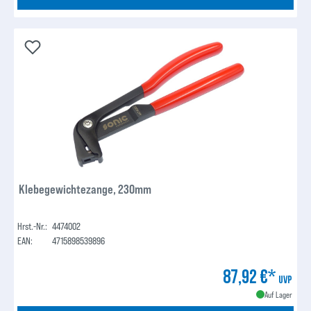
Klebegewichtezange, 230mm
Hrst.-Nr.:
4474002
EAN:
4715898539896
87,92 €*
UVP
Auf Lager