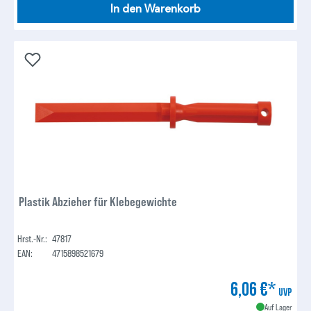
In den Warenkorb
Plastik Abzieher für Klebegewichte
Hrst.-Nr.:
47817
EAN:
4715898521679
6,06 €*
UVP
Auf Lager