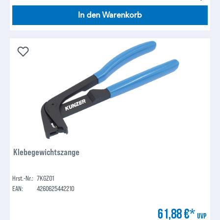
In den Warenkorb
Klebegewichtszange
Hrst.-Nr.:
7KGZ01
EAN:
4260625442210
61,88 €*
UVP