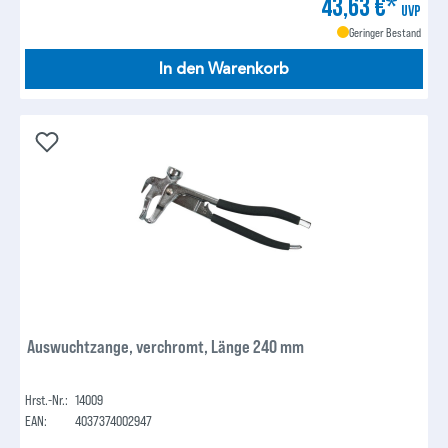
43,63 €*
UVP
Geringer Bestand
In den Warenkorb
Auswuchtzange, verchromt, Länge 240 mm
Hrst.-Nr.:
14009
EAN:
4037374002947