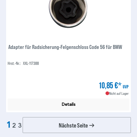
Adapter für Radsicherung-Felgenschloss Code 56 für BMW
Hrst.-Nr.:
XXL-117388
10,85 €*
UVP
Nicht auf Lager
Details
1
Nächste Seite
2
3