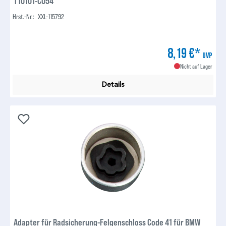
T10101-C054
Hrst.-Nr.:
XXL-115792
8,19 €*
UVP
Nicht auf Lager
Details
Adapter für Radsicherung-Felgenschloss Code 41 für BMW