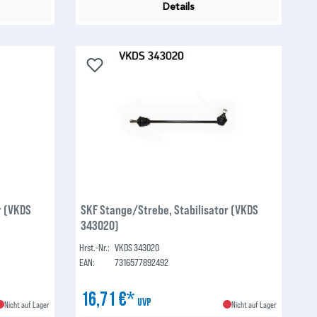
Details
r (VKDS
SKF Stange/Strebe, Stabilisator (VKDS
343020)
Hrst.-Nr.:
VKDS 343020
EAN:
7316577892492
16,71 €*
UVP
Nicht auf Lager
Nicht auf Lager