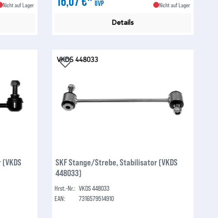
16,07 €*
UVP
Nicht auf Lager
Nicht auf Lager
Details
r (VKDS
SKF Stange/Strebe, Stabilisator (VKDS
448033)
Hrst.-Nr.:
VKDS 448033
EAN:
7316579514910