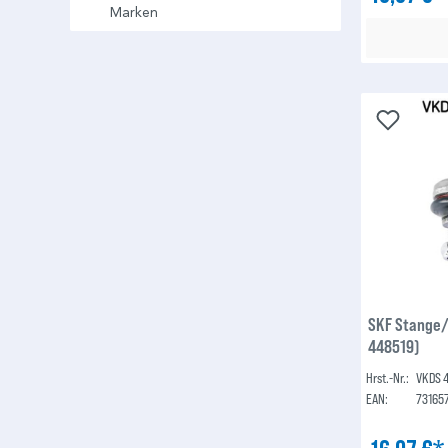
Marken
SKF Stange/
448519)
Hrst.-Nr.:
VKDS 
EAN:
73165