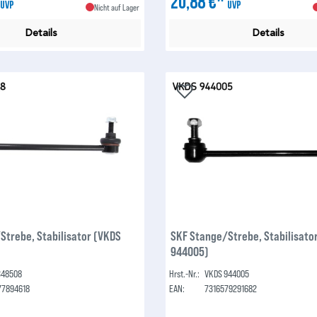
*
20,88 €*
UVP
UVP
Nicht auf Lager
Details
Details
Strebe, Stabilisator (VKDS
SKF Stange/Strebe, Stabilisato
944005)
348508
Hrst.-Nr.:
VKDS 944005
77894618
EAN:
7316579291682