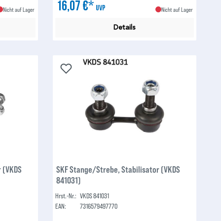
16,07 €*
UVP
Nicht auf Lager
Nicht auf Lager
Details
r (VKDS
SKF Stange/Strebe, Stabilisator (VKDS
841031)
Hrst.-Nr.:
VKDS 841031
EAN:
7316579497770