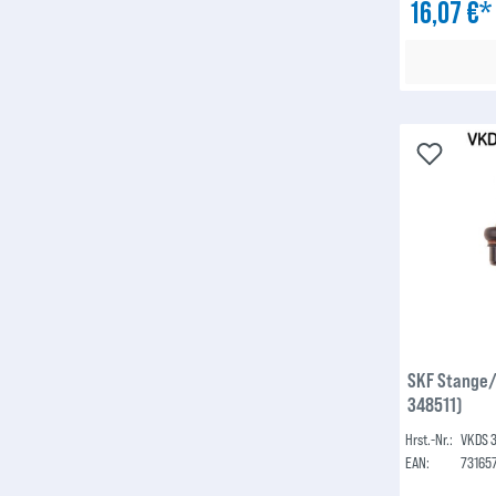
16,07 €
SKF Stange/
348511)
Hrst.-Nr.:
VKDS 
EAN:
73165