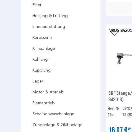
Filter
Heizung & Lüftung
Innenausstattung
Karosserie
Klimaanlage
Kühlung
Kupplung
Lager
SKF Stange/
Motor & Antrieb
842013)
Riementrieb
Hrst.-Nr.:
VKDS 
Scheibenwaschanlage
EAN:
73165
Zündanlage & Glühanlage
16,07 €