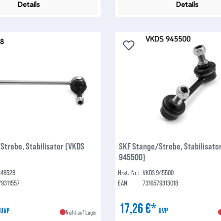
Details
Details
Strebe, Stabilisator (VKDS
SKF Stange/Strebe, Stabilisato
945500)
348528
Hrst.-Nr.:
VKDS 945500
79311557
EAN:
7316579313018
*
17,26 €*
UVP
UVP
Nicht auf Lager