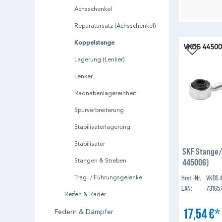
Achsschenkel
Reparatursatz (Achsschenkel)
Koppelstange
Lagerung (Lenker)
Lenker
Radnabenlagereinheit
Spurverbreiterung
Stabilisatorlagerung
Stabilisator
SKF Stange/
445006)
Stangen & Streben
Hrst.-Nr.:
VKDS 
Trag- / Führungsgelenke
EAN:
73165
Reifen & Räder
17,54 €
Federn & Dämpfer