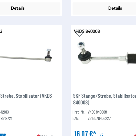
Details
Details
Strebe, Stabilisator (VKDS
SKF Stange/Strebe, Stabilisato
840008)
842013
Hrst.-Nr.:
VKDS 840008
79312721
EAN:
7316579456227
*
16,07 €*
UVP
UVP