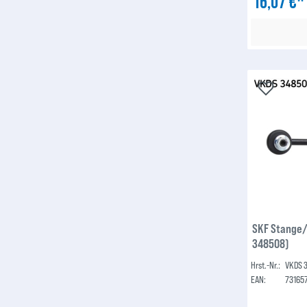
16,07 €
SKF Stange/
348508)
Hrst.-Nr.:
VKDS 
EAN:
73165