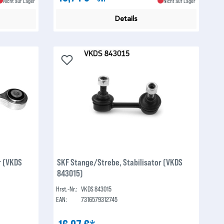
Nicht auf Lager
Nicht auf Lager
Details
r (VKDS
SKF Stange/Strebe, Stabilisator (VKDS
843015)
Hrst.-Nr.:
VKDS 843015
EAN:
7316579312745