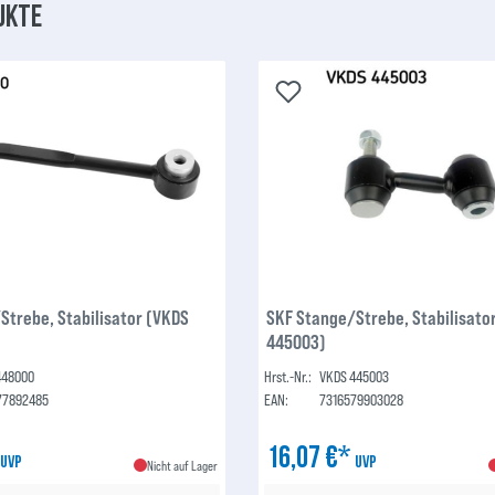
ukte
Strebe, Stabilisator (VKDS
SKF Stange/Strebe, Stabilisato
445003)
448000
Hrst.-Nr.:
VKDS 445003
77892485
EAN:
7316579903028
*
16,07 €*
UVP
UVP
Nicht auf Lager