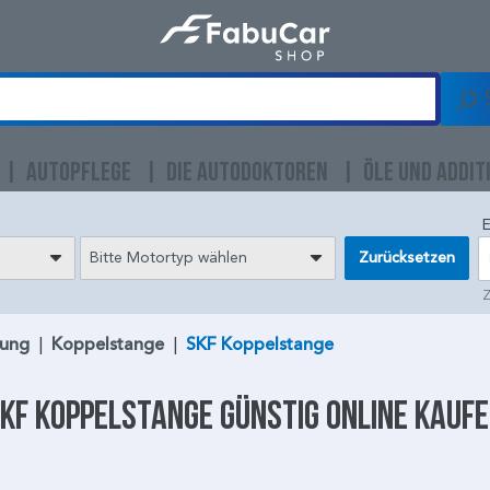
AUTOPFLEGE
DIE AUTODOKTOREN
ÖLE UND ADDIT
E
Bitte Motortyp wählen
Zurücksetzen
Z
ung
|
Koppelstange
|
SKF Koppelstange
KF Koppelstange
günstig online kauf