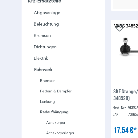
Kfz-Ersatzteile
Abgasanlage
Beleuchtung
Bremsen
Dichtungen
Elektrik
Fahrwerk
Bremsen
SKF Stange/
Federn & Dämpfer
348528)
Lenkung
Hrst.-Nr.:
VKDS 
Radaufhängung
EAN:
73165
Achskörper
17,54 €
Achskörperlager