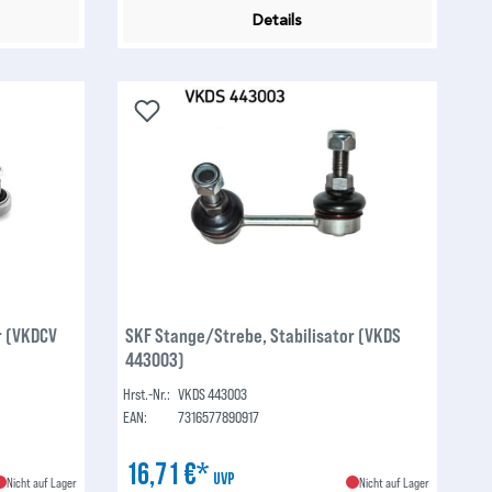
Details
r (VKDCV
SKF Stange/Strebe, Stabilisator (VKDS
443003)
Hrst.-Nr.:
VKDS 443003
EAN:
7316577890917
16,71 €*
UVP
Nicht auf Lager
Nicht auf Lager