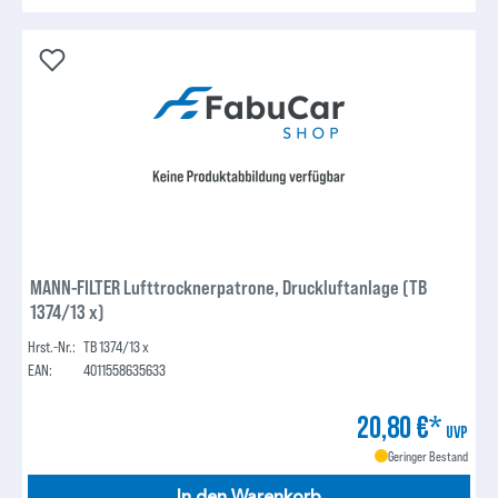
MANN-FILTER Lufttrocknerpatrone, Druckluftanlage (TB
1374/13 x)
Hrst.-Nr.:
TB 1374/13 x
EAN:
4011558635633
20,80 €*
UVP
Geringer Bestand
In den Warenkorb