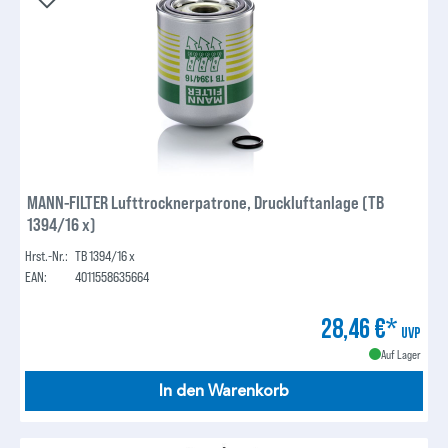
MANN-FILTER Lufttrocknerpatrone, Druckluftanlage (TB
1394/16 x)
Hrst.-Nr.:
TB 1394/16 x
EAN:
4011558635664
28,46 €*
UVP
Auf Lager
In den Warenkorb