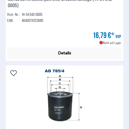
0005)
Hrst.-Nr.:
14-34 042 0005
EAN:
4040074123690
16,79 €*
UVP
Nicht auf Lager
Details