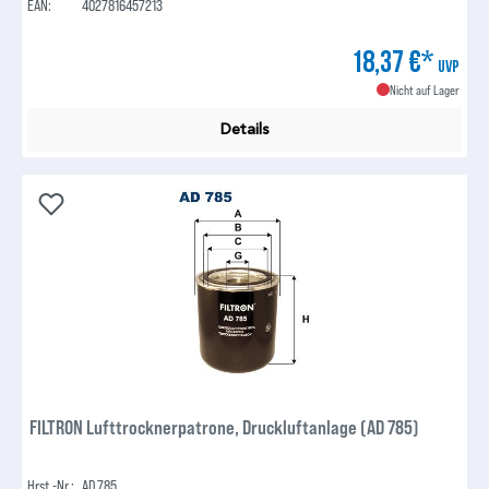
EAN:
4027816457213
18,37 €*
UVP
Nicht auf Lager
Details
FILTRON Lufttrocknerpatrone, Druckluftanlage (AD 785)
Hrst.-Nr.:
AD 785