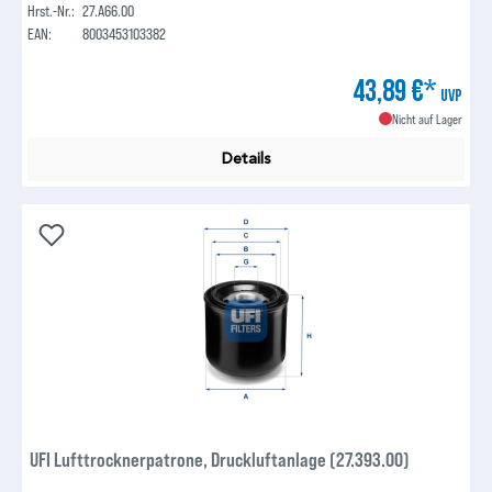
Hrst.-Nr.:
27.A66.00
EAN:
8003453103382
43,89 €*
UVP
Nicht auf Lager
Details
UFI Lufttrocknerpatrone, Druckluftanlage (27.393.00)