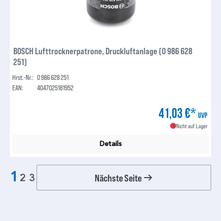
BOSCH Lufttrocknerpatrone, Druckluftanlage (0 986 628
251)
Hrst.-Nr.:
0 986 628 251
EAN:
4047025181952
41,03 €*
UVP
Nicht auf Lager
Details
1
Nächste Seite
2
3