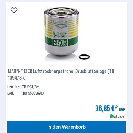
MANN-FILTER Lufttrocknerpatrone, Druckluftanlage (TB
1394/8 x)
Hrst.-Nr.:
TB 1394/8 x
EAN:
4011558088910
36,85 €*
UVP
Auf Lager
In den Warenkorb