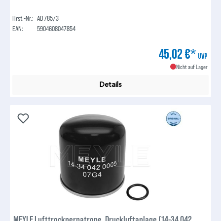
Hrst.-Nr.:
AD 785/3
EAN:
5904608047854
45,02 €*
UVP
Nicht auf Lager
Details
MEYLE Lufttrocknerpatrone, Druckluftanlage (14-34 042