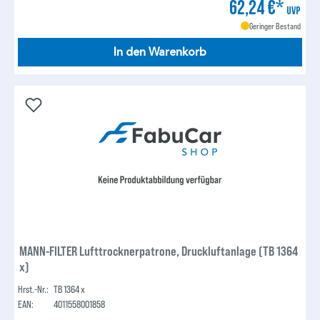
62,24 €*
UVP
Geringer Bestand
In den Warenkorb
MANN-FILTER Lufttrocknerpatrone, Druckluftanlage (TB 1364
x)
Hrst.-Nr.:
TB 1364 x
EAN:
4011558001858