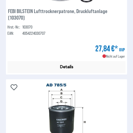
FEBI BILSTEIN Lufttrocknerpatrone, Druckluftanlage
(103070)
Hrst.-Nr.:
103070
EAN:
4054224030707
27,84 €*
UVP
Nicht auf Lager
Details