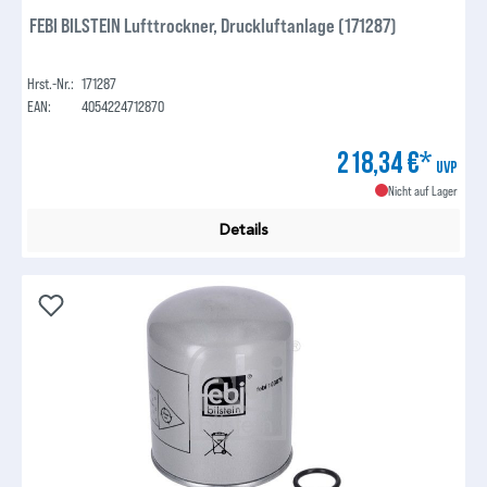
FEBI BILSTEIN Lufttrockner, Druckluftanlage (171287)
Hrst.-Nr.:
171287
EAN:
4054224712870
218,34 €*
UVP
Nicht auf Lager
Details