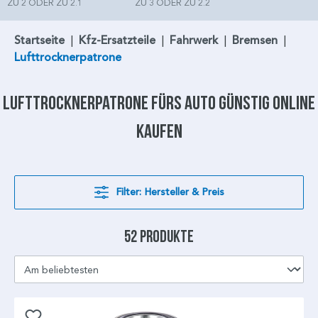
ZU 2 ODER ZU 2.1
ZU 3 ODER ZU 2.2
Startseite
|
Kfz-Ersatzteile
|
Fahrwerk
|
Bremsen
|
Lufttrocknerpatrone
Lufttrocknerpatrone
fürs Auto günstig online
kaufen
Filter: Hersteller & Preis
52 Produkte