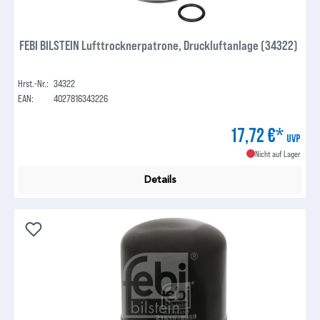
FEBI BILSTEIN Lufttrocknerpatrone, Druckluftanlage (34322)
Hrst.-Nr.:
34322
EAN:
4027816343226
17,72 €*
UVP
Nicht auf Lager
Details