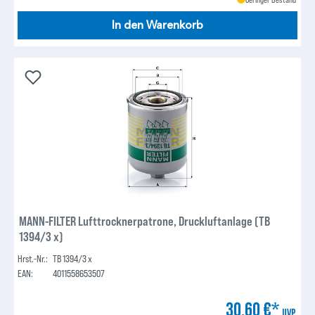
In den Warenkorb
MANN-FILTER Lufttrocknerpatrone, Druckluftanlage (TB
1394/3 x)
Hrst.-Nr.:
TB 1394/3 x
EAN:
4011558653507
30,60 €*
UVP