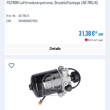
FILTRON Lufttrocknerpatrone, Druckluftanlage (AD 785/4)
Hrst.-Nr.:
AD 785/4
EAN:
5904608057853
31,38 €*
UVP
Nicht auf Lager
Details