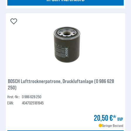
BOSCH Lufttrocknerpatrone, Druckluftanlage (0 986 628
250)
Hrst.-Nr.:
0 986 628 250
EAN:
4047025181945
20,50 €*
UVP
Geringer Bestand