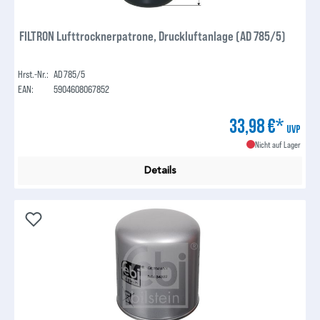
FILTRON Lufttrocknerpatrone, Druckluftanlage (AD 785/5)
Hrst.-Nr.:
AD 785/5
EAN:
5904608067852
33,98 €*
UVP
Nicht auf Lager
Details