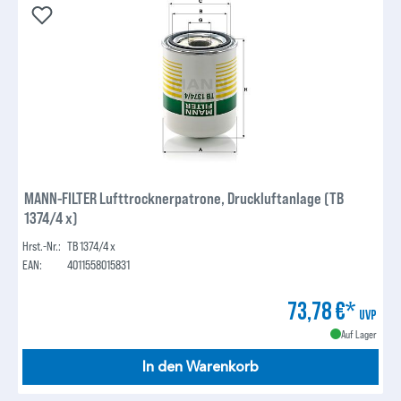
MANN-FILTER Lufttrocknerpatrone, Druckluftanlage (TB
1374/4 x)
Hrst.-Nr.:
TB 1374/4 x
EAN:
4011558015831
73,78 €*
UVP
Auf Lager
In den Warenkorb