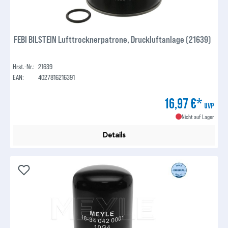
FEBI BILSTEIN Lufttrocknerpatrone, Druckluftanlage (21639)
Hrst.-Nr.:
21639
EAN:
4027816216391
16,97 €*
UVP
Nicht auf Lager
Details