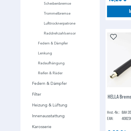
Scheibenbremse
Trommelbremse
Lufttrocknerpatrone
Raddrehzahlsensor
Federn & Dämpfer
Lenkung
Radaufhängung
Reifen & Räder
Federn & Dämpfer
Filter
HELLA Brems
Heizung & Lüftung
Hrst.-Nr.:
8AH 35
Innenausstattung
EAN:
40823
Karosserie