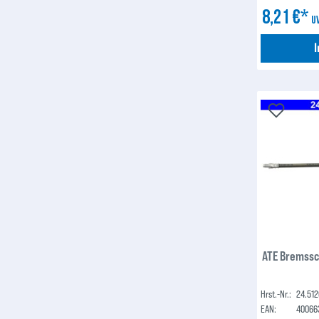
8,21 €*
U
ATE Bremssc
Hrst.-Nr.:
24.512
EAN:
40066