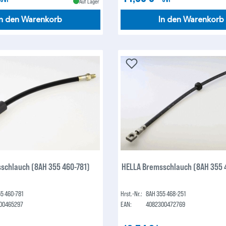
Auf Lager
In den Warenkorb
In den Warenkorb
schlauch (8AH 355 460-781)
HELLA Bremsschlauch (8AH 355 
5 460-781
Hrst.-Nr.:
8AH 355 468-251
00465297
EAN:
4082300472769