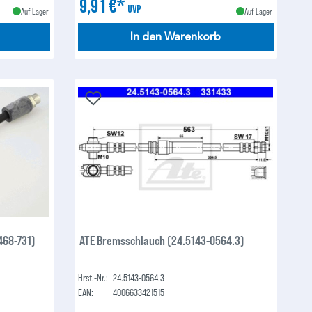
9,91 €*
UVP
Auf Lager
Auf Lager
In den Warenkorb
468-731)
ATE Bremsschlauch (24.5143-0564.3)
Hrst.-Nr.:
24.5143-0564.3
EAN:
4006633421515