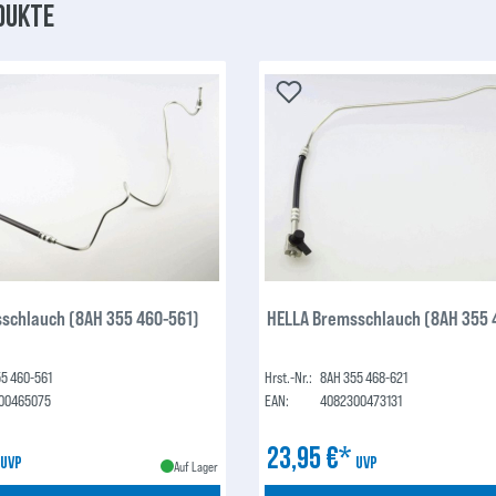
dukte
schlauch (8AH 355 460-561)
HELLA Bremsschlauch (8AH 355 
5 460-561
Hrst.-Nr.:
8AH 355 468-621
00465075
EAN:
4082300473131
*
23,95 €*
UVP
UVP
Auf Lager