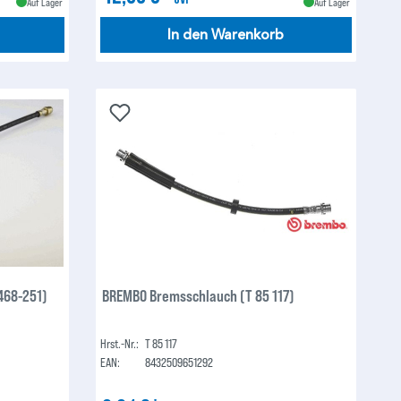
Auf Lager
Auf Lager
In den Warenkorb
468-251)
BREMBO Bremsschlauch (T 85 117)
Hrst.-Nr.:
T 85 117
EAN:
8432509651292