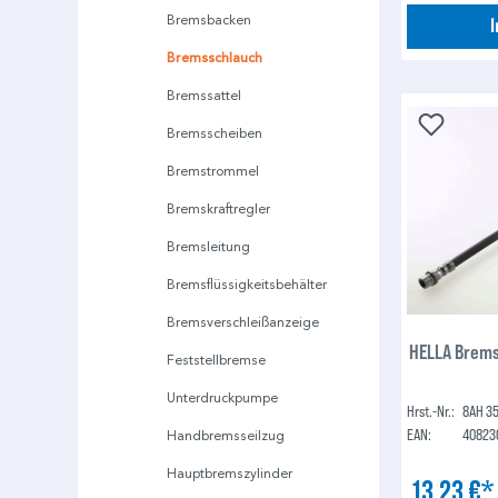
Bremsbacken
Bremsschlauch
Bremssattel
Bremsscheiben
Bremstrommel
Bremskraftregler
Bremsleitung
Bremsflüssigkeitsbehälter
Bremsverschleißanzeige
HELLA Brems
Feststellbremse
Unterdruckpumpe
Hrst.-Nr.:
8AH 35
EAN:
40823
Handbremsseilzug
Hauptbremszylinder
13,23 €