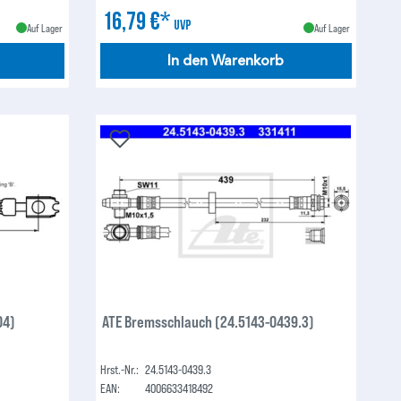
16,79 €*
UVP
Auf Lager
Auf Lager
In den Warenkorb
04)
ATE Bremsschlauch (24.5143-0439.3)
Hrst.-Nr.:
24.5143-0439.3
EAN:
4006633418492