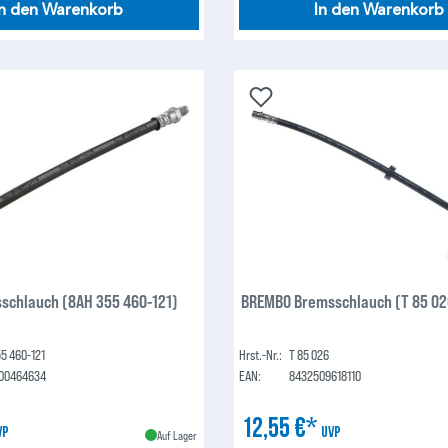
In den Warenkorb
In den Warenkorb
schlauch (8AH 355 460-121)
BREMBO Bremsschlauch (T 85 02
5 460-121
Hrst.-Nr.:
T 85 026
00464634
EAN:
8432509618110
12,55 €*
VP
UVP
Auf Lager