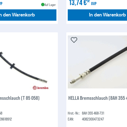
13,74 €*
VP
UVP
Auf Lager
In den Warenkorb
In den Warenkorb
sschlauch (T 85 058)
HELLA Bremsschlauch (8AH 355 
58
Hrst.-Nr.:
8AH 355 468-731
09618912
EAN:
4082300473247