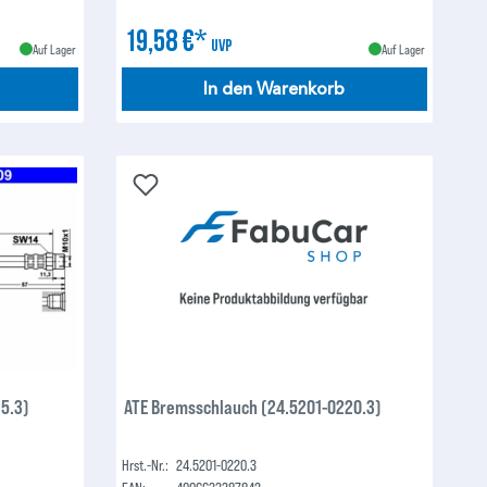
19,58 €*
UVP
Auf Lager
Auf Lager
In den Warenkorb
5.3)
ATE Bremsschlauch (24.5201-0220.3)
Hrst.-Nr.:
24.5201-0220.3