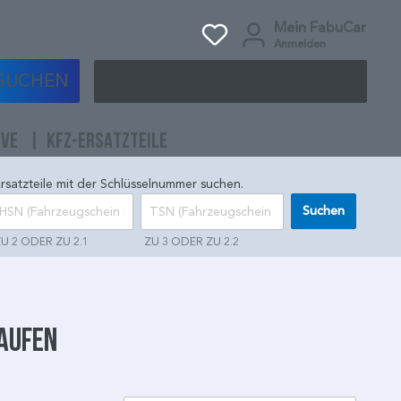
Mein FabuCar
Anmelden
SUCHEN
IVE
KFZ-ERSATZTEILE
rsatzteile mit der Schlüsselnummer suchen.
Suchen
U 2 ODER ZU 2.1
ZU 3 ODER ZU 2.2
kaufen