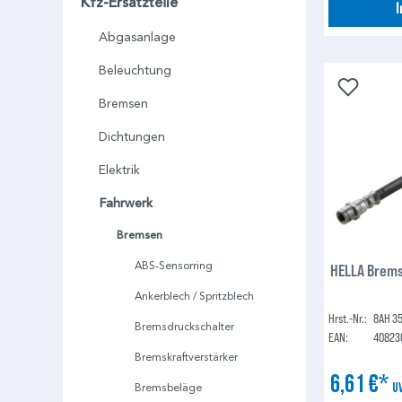
Kfz-Ersatzteile
Abgasanlage
Beleuchtung
Bremsen
Dichtungen
Elektrik
Fahrwerk
Bremsen
ABS-Sensorring
HELLA Brems
Ankerblech / Spritzblech
Hrst.-Nr.:
8AH 35
Bremsdruckschalter
EAN:
40823
Bremskraftverstärker
6,61 €*
U
Bremsbeläge