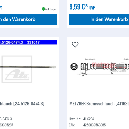
9,59 €*
VP
UVP
Auf Lager
In den Warenkorb
In den Warenkorb
hlauch (24.5126-0474.3)
METZGER Bremsschlauch (41162
6-0474.3
Hrst.-Nr.:
4116204
33335287
EAN:
4250032566685