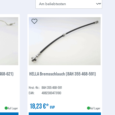
468-621)
HELLA Bremsschlauch (8AH 355 468-591)
Hrst.-Nr.:
8AH 355 468-591
EAN:
4082300473100
18,23 €*
UVP
Auf Lager
Auf Lager