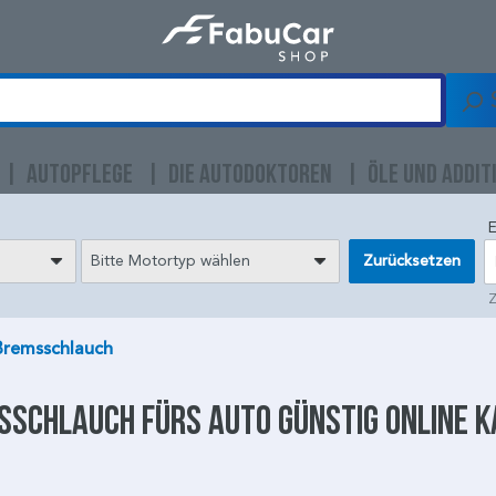
AUTOPFLEGE
DIE AUTODOKTOREN
ÖLE UND ADDIT
E
Bitte Motortyp wählen
Zurücksetzen
Z
Bremsschlauch
sschlauch
fürs Auto günstig online 