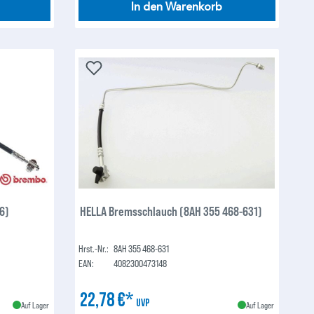
In den Warenkorb
6)
HELLA Bremsschlauch (8AH 355 468-631)
Hrst.-Nr.:
8AH 355 468-631
EAN:
4082300473148
22,78 €*
UVP
Auf Lager
Auf Lager