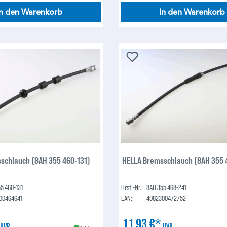
In den Warenkorb
In den Warenkorb
schlauch (8AH 355 460-131)
HELLA Bremsschlauch (8AH 355 
5 460-131
Hrst.-Nr.:
8AH 355 468-241
00464641
EAN:
4082300472752
*
11,93 €*
UVP
UVP