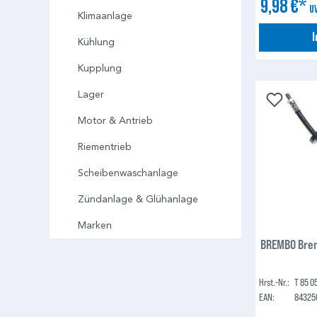
9,98 €*
U
Klimaanlage
Kühlung
Kupplung
Lager
Motor & Antrieb
Riementrieb
Scheibenwaschanlage
Zündanlage & Glühanlage
Marken
BREMBO Brem
Hrst.-Nr.:
T 85 0
EAN:
84325