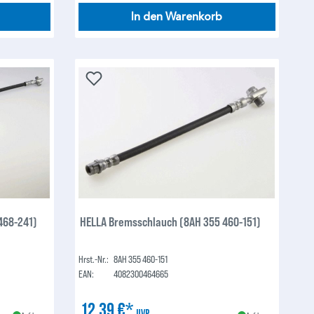
In den Warenkorb
468-241)
HELLA Bremsschlauch (8AH 355 460-151)
Hrst.-Nr.:
8AH 355 460-151
EAN:
4082300464665
12,39 €*
UVP