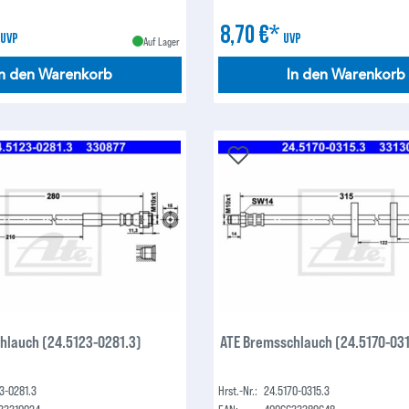
*
8,70 €*
UVP
UVP
Auf Lager
In den Warenkorb
In den Warenkorb
hlauch (24.5123-0281.3)
ATE Bremsschlauch (24.5170-031
3-0281.3
Hrst.-Nr.:
24.5170-0315.3