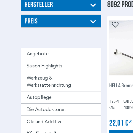
8092 Pro
Hersteller
Preis
Angebote
Saison Highlights
Werkzeug &
HELLA Brems
Werkstatteinrichtung
Autopflege
Hrst.-Nr.:
8AH 35
EAN:
40823
Die Autodoktoren
22,01 €
Öle und Additive