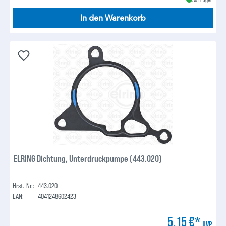
In den Warenkorb
ELRING Dichtung, Unterdruckpumpe (443.020)
Hrst.-Nr.:
443.020
EAN:
4041248602423
5,15 €*
UVP