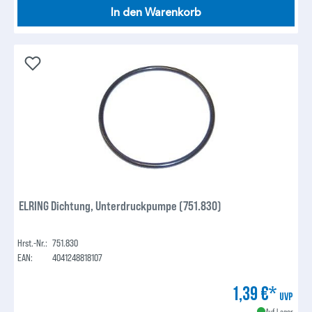
In den Warenkorb
ELRING Dichtung, Unterdruckpumpe (751.830)
Hrst.-Nr.:
751.830
EAN:
4041248818107
1,39 €*
UVP
Auf Lager