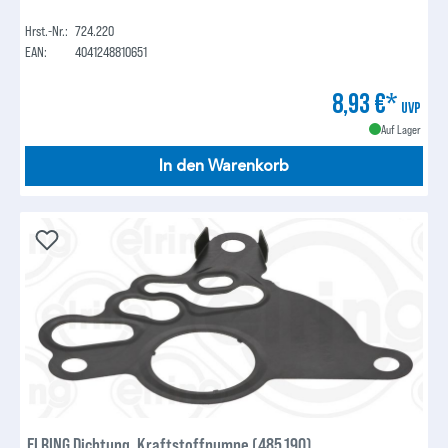
Hrst.-Nr.:
724.220
EAN:
4041248810651
8,93 €*
UVP
Auf Lager
In den Warenkorb
ELRING Dichtung, Kraftstoffpumpe (485.190)