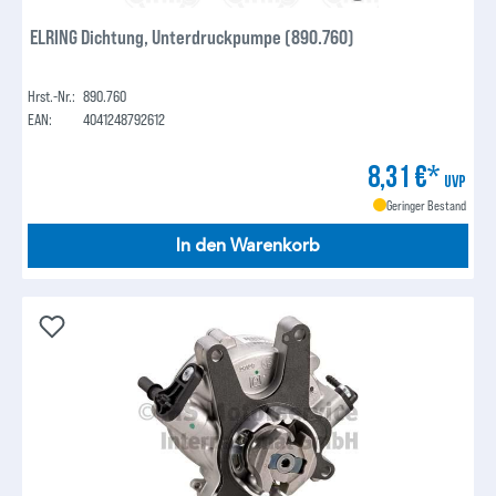
ELRING Dichtung, Unterdruckpumpe (890.760)
Hrst.-Nr.:
890.760
EAN:
4041248792612
8,31 €*
UVP
Geringer Bestand
In den Warenkorb