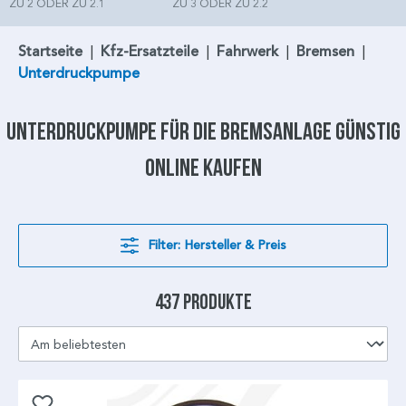
ZU 2 ODER ZU 2.1
ZU 3 ODER ZU 2.2
Startseite
|
Kfz-Ersatzteile
|
Fahrwerk
|
Bremsen
|
Unterdruckpumpe
Unterdruckpumpe
für die
Bremsanlage
günstig
online kaufen
Filter: Hersteller & Preis
437 Produkte