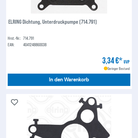
ELRING Dichtung, Unterdruckpumpe (714.791)
Hrst.-Nr.:
714.791
EAN:
4041248860038
3,34 €*
UVP
Geringer Bestand
In den Warenkorb