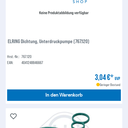
ELRING Dichtung, Unterdruckpumpe (767.120)
Hrst.-Nr.:
767.120
EAN:
4041248846667
3,04 €*
UVP
Geringer Bestand
In den Warenkorb