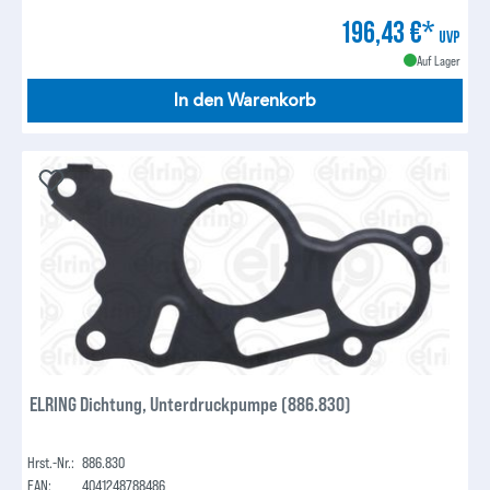
196,43 €*
UVP
Auf Lager
In den Warenkorb
ELRING Dichtung, Unterdruckpumpe (886.830)
Hrst.-Nr.:
886.830
EAN:
4041248788486