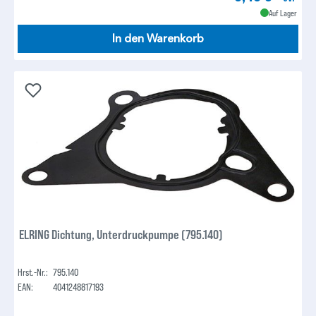
Auf Lager
In den Warenkorb
ELRING Dichtung, Unterdruckpumpe (795.140)
Hrst.-Nr.:
795.140
EAN:
4041248817193