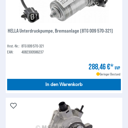
HELLA Unterdruckpumpe, Bremsanlage (8TG 009 570-321)
Hrst.-Nr.:
8TG 009 570-321
EAN:
4082300586237
288,46 €*
UVP
Geringer Bestand
In den Warenkorb