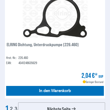
ELRING Dichtung, Unterdruckpumpe (226.460)
Hrst.-Nr.:
226.460
EAN:
4041248635629
2,04 €*
UVP
Geringer Bestand
In den Warenkorb
1
Nächste Seite
2
3