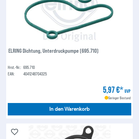
ELRING Dichtung, Unterdruckpumpe (695.710)
Hrst.-Nr.:
695.710
EAN:
4041248704325
5,97 €*
UVP
Geringer Bestand
In den Warenkorb