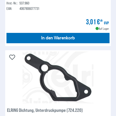
Hrst.-Nr.:
537.960
EAN:
4067806077731
3,01 €*
UVP
Auf Lager
In den Warenkorb
ELRING Dichtung, Unterdruckpumpe (724.220)