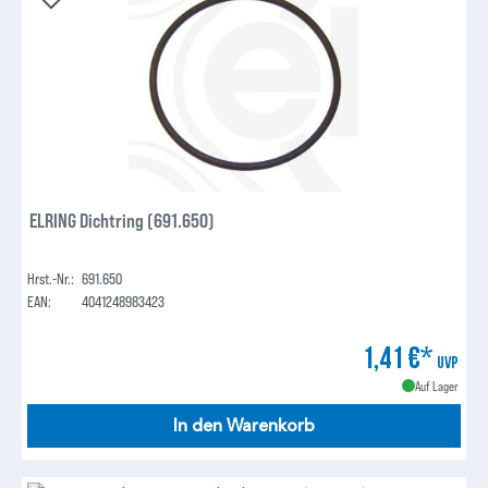
ELRING Dichtring (691.650)
Hrst.-Nr.:
691.650
EAN:
4041248983423
1,41 €*
UVP
Auf Lager
In den Warenkorb