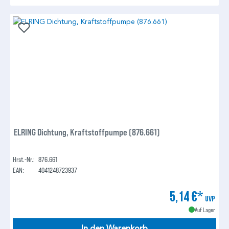
ELRING Dichtung, Kraftstoffpumpe (876.661)
Hrst.-Nr.:
876.661
EAN:
4041248723937
5,14 €*
UVP
Auf Lager
In den Warenkorb