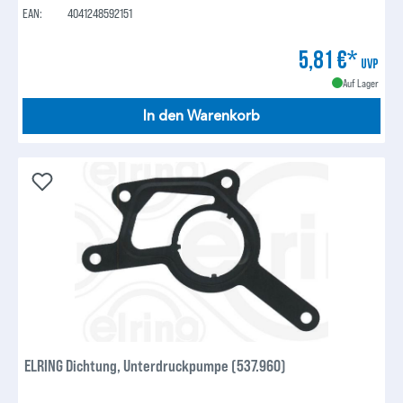
EAN:
4041248592151
5,81 €*
UVP
Auf Lager
In den Warenkorb
ELRING Dichtung, Unterdruckpumpe (537.960)