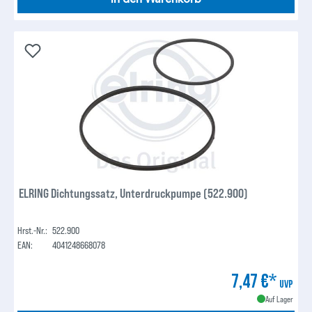
ELRING Dichtungssatz, Unterdruckpumpe (522.900)
Hrst.-Nr.:
522.900
EAN:
4041248668078
7,47 €*
UVP
Auf Lager