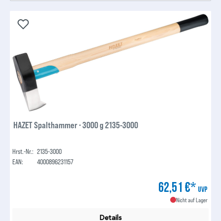
HAZET Spalthammer ∙ 3000 g 2135-3000
Hrst.-Nr.:
2135-3000
EAN:
4000896231157
62,51 €*
UVP
Nicht auf Lager
Details