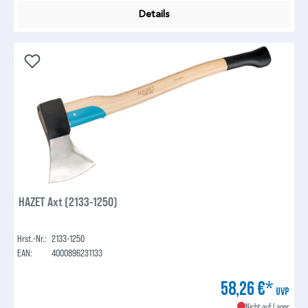
Details
HAZET Axt (2133-1250)
Hrst.-Nr.:
2133-1250
EAN:
4000896231133
58,26 €*
UVP
Nicht auf Lager