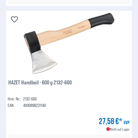
HAZET Handbeil ∙ 600 g 2132-600
Hrst.-Nr.:
2132-600
EAN:
4000896231140
27,58 €*
UVP
Nicht auf Lager