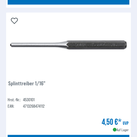
Splinttreiber 1/16"
Hrst.-Nr.:
4530101
EAN:
4713268474112
4,50 €*
UVP
Auf Lager