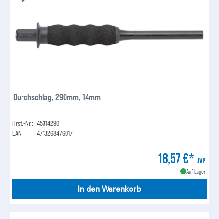
Durchschlag, 290mm, 14mm
Hrst.-Nr.:
45314290
EAN:
4713268476017
18,57 €*
UVP
Auf Lager
In den Warenkorb