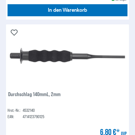
In den Warenkorb
Durchschlag 140mmL, 2mm
Hrst.-Nr.:
4532140
EAN:
4714123790125
6,80 €*
UVP