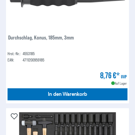
Durchschlag, Konus, 185mm, 3mm
Hrst.-Nr.:
4553185
EAN:
4711200959185
8,76 €*
UVP
Auf Lager
In den Warenkorb