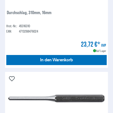
Durchschlag, 310mm, 16mm
Hrst.-Nr.:
45316310
EAN:
4713268476024
23,72 €*
UVP
Auf Lager
In den Warenkorb