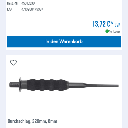
Hrst.-Nr.:
45310230
EAN:
4713268475997
13,72 €*
UVP
Auf Lager
In den Warenkorb
Durchschlag, 220mm, 8mm