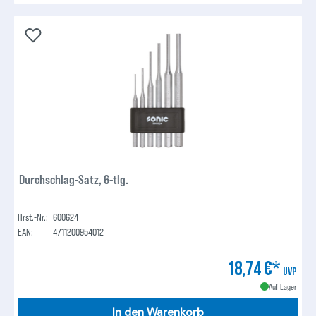
Durchschlag-Satz, 6-tlg.
Hrst.-Nr.:
600624
EAN:
4711200954012
18,74 €*
UVP
Auf Lager
In den Warenkorb