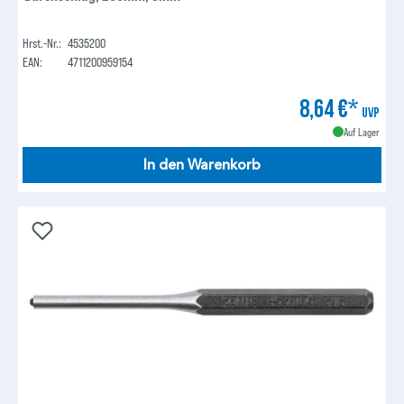
Hrst.-Nr.:
4535200
EAN:
4711200959154
8,64 €*
UVP
Auf Lager
In den Warenkorb