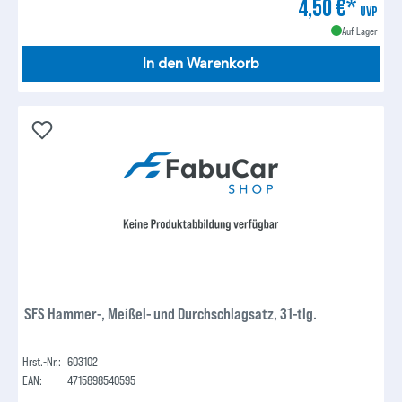
4,50 €*
UVP
Auf Lager
In den Warenkorb
SFS Hammer-, Meißel- und Durchschlagsatz, 31-tlg.
Hrst.-Nr.:
603102
EAN:
4715898540595