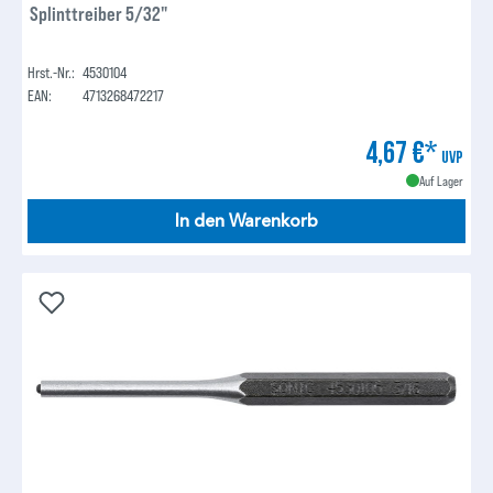
Splinttreiber 5/32"
Hrst.-Nr.:
4530104
EAN:
4713268472217
4,67 €*
UVP
Auf Lager
In den Warenkorb