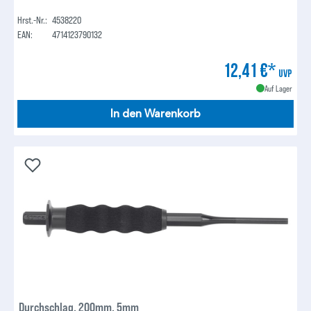
Hrst.-Nr.:
4538220
EAN:
4714123790132
12,41 €*
UVP
Auf Lager
In den Warenkorb
Durchschlag, 200mm, 5mm