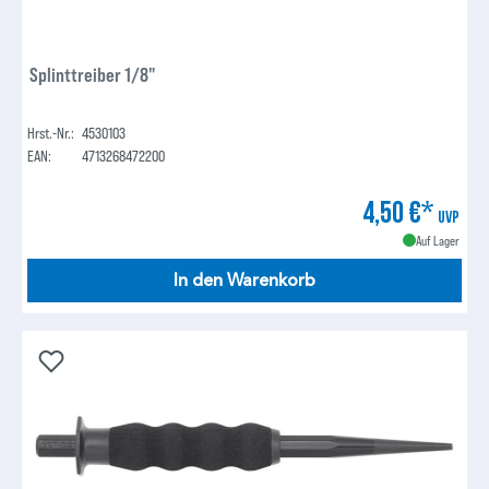
Splinttreiber 1/8"
Hrst.-Nr.:
4530103
EAN:
4713268472200
4,50 €*
UVP
Auf Lager
In den Warenkorb