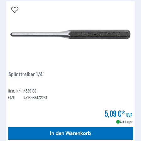
Splinttreiber 1/4"
Hrst.-Nr.:
4530106
EAN:
4713268472231
5,09 €*
UVP
Auf Lager
In den Warenkorb