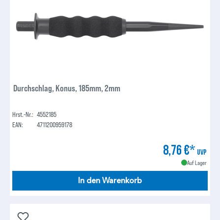
Durchschlag, Konus, 185mm, 2mm
Hrst.-Nr.:
4552185
EAN:
4711200959178
8,76 €*
UVP
Auf Lager
In den Warenkorb