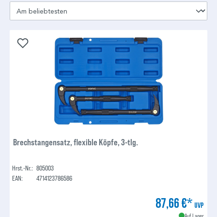
Brechstangensatz, flexible Köpfe, 3-tlg.
Hrst.-Nr.:
805003
EAN:
4714123786586
87,66 €*
UVP
Auf Lager