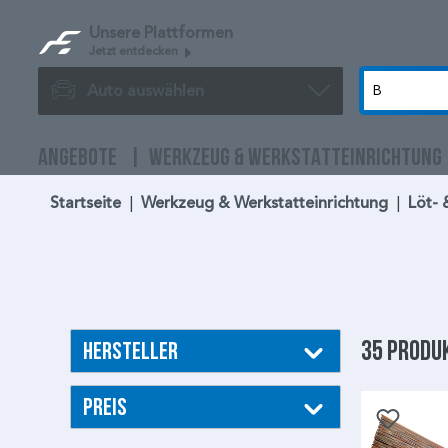
Unsere Plattformen
Jetzt entdecken
Auto auswählen
ANGEBOTE
WERKZEUG & WERKSTATTEINRICHTUNG
Startseite
|
Werkzeug & Werkstatteinrichtung
|
Löt- 
35 Produ
Hersteller
Preis