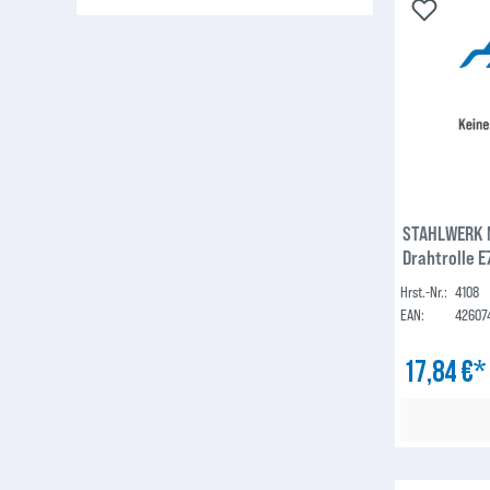
STAHLWERK M
Drahtrolle E
1 kg
Hrst.-Nr.:
4108
EAN:
42607
17,84 €