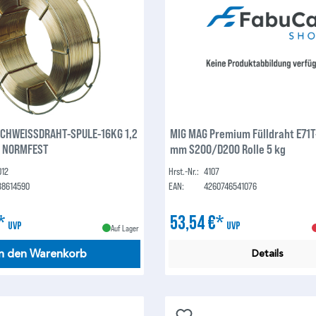
CHWEISSDRAHT-SPULE-16KG 1,2
MIG MAG Premium Fülldraht E71T-
| NORMFEST
mm S200/D200 Rolle 5 kg
012
Hrst.-Nr.:
4107
38614590
EAN:
4260746541076
€*
53,54 €*
UVP
UVP
Auf Lager
In den Warenkorb
Details