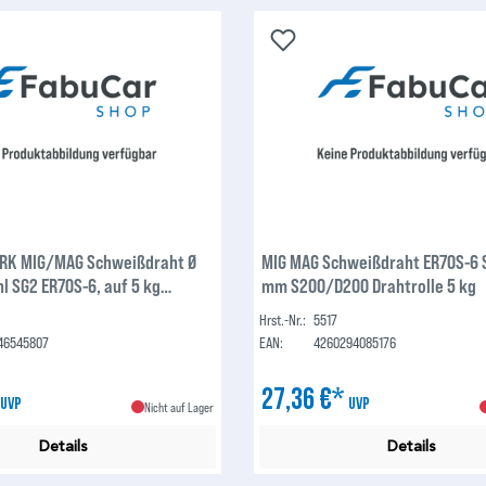
RK MIG/MAG Schweißdraht Ø
MIG MAG Schweißdraht ER70S-6 S
l SG2 ER70S-6, auf 5 kg
mm S200/D200 Drahtrolle 5 kg
rahtrolle mit 50 mm Dorn,
Hrst.-Nr.:
5517
insetzbar
46545807
EAN:
4260294085176
*
27,36 €*
UVP
UVP
Nicht auf Lager
Details
Details