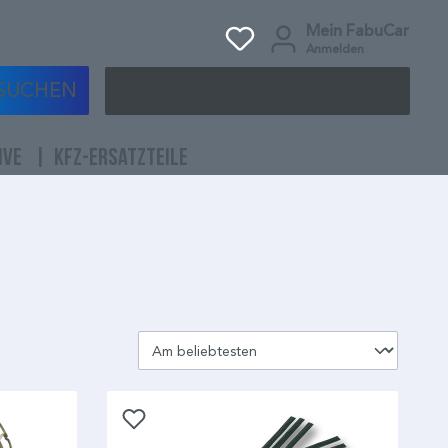
Mein FabuCar
Anmelden
SUCHEN
IVE
KFZ-ERSATZTEILE