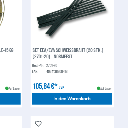
LE-15KG
SET EEA/EVA SCHWEISSDRAHT (20 STK.)
(2701-20) | NORMFEST
Hrst.-Nr.:
2701-20
EAN:
4034138808418
105,84 €*
UVP
Auf Lager
Auf Lager
In den Warenkorb