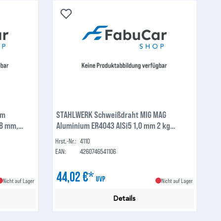
um
STAHLWERK Schweißdraht MIG MAG
,8 mm,
Aluminium ER4043 AlSi5 1,0 mm 2 kg
 1kg D100
Drahtrolle
Hrst.-Nr.:
4110
EAN:
4260746541106
44,02 €*
UVP
Nicht auf Lager
Nicht auf Lager
Details