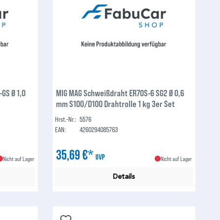
GS Ø 1,0
MIG MAG Schweißdraht ER70S-6 SG2 Ø 0,6
mm S100/D100 Drahtrolle 1 kg 3er Set
Hrst.-Nr.:
5576
EAN:
4260294085763
35,69 €*
UVP
Nicht auf Lager
Nicht auf Lager
Details