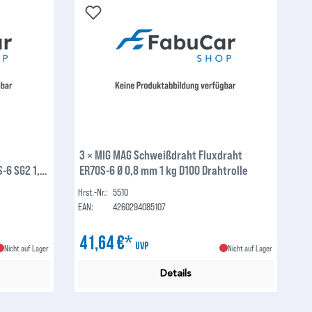
3 × MIG MAG Schweißdraht Fluxdraht
-6 SG2 1,0
ER70S-6 Ø 0,8 mm 1 kg D100 Drahtrolle
ßarbeiten
Hrst.-Nr.:
5510
EAN:
4260294085107
41,64 €*
UVP
Nicht auf Lager
Nicht auf Lager
Details