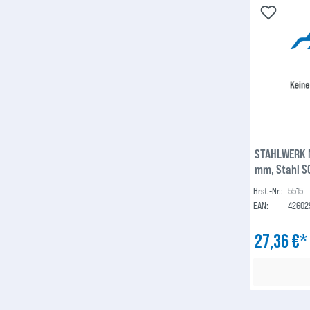
STAHLWERK 
mm, Stahl SG
S200/D200 D
Hrst.-Nr.:
5515
universell e
EAN:
42602
27,36 €