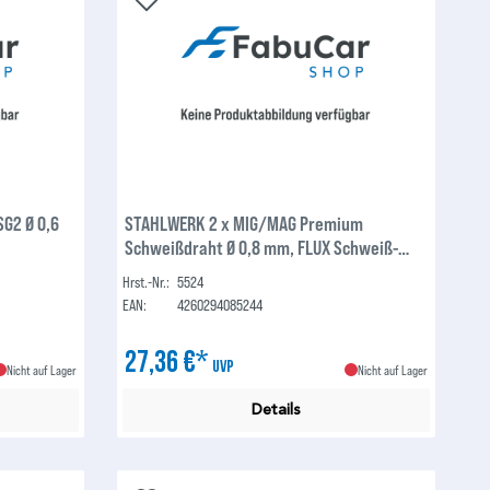
G2 Ø 0,6
STAHLWERK 2 x MIG/MAG Premium
Schweißdraht Ø 0,8 mm, FLUX Schweiß-
und Fülldraht E71T-GS, auf 1kg D100
Hrst.-Nr.:
5524
Drahtrolle mit 16mm Dorn, universell
EAN:
4260294085244
einsetzbar 2er Set
27,36 €*
UVP
Nicht auf Lager
Nicht auf Lager
Details