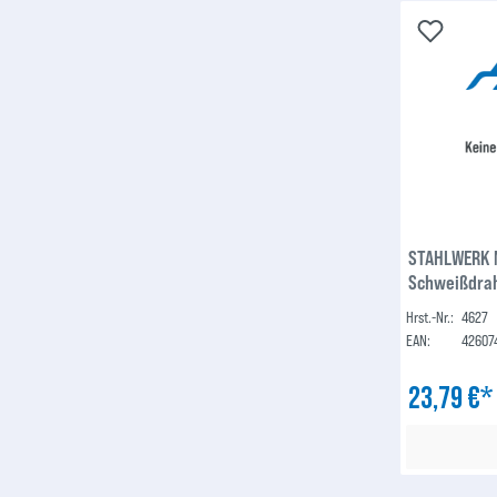
STAHLWERK 
Schweißdraht
0,9 mm S100/
Hrst.-Nr.:
4627
Flux-Fülldra
EAN:
42607
23,79 €