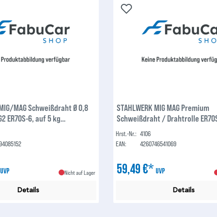
MIG/MAG Schweißdraht Ø 0,8
STAHLWERK MIG MAG Premium
2 ER70S-6, auf 5 kg
Schweißdraht / Drahtrolle ER70S
rahtrolle mit 50 mm Dorn,
mm S270/D270 15 kg für Schwei
Hrst.-Nr.:
4106
insetzbar
mit Schutzgas
94085152
EAN:
4260746541069
*
59,49 €*
UVP
UVP
Nicht auf Lager
Details
Details