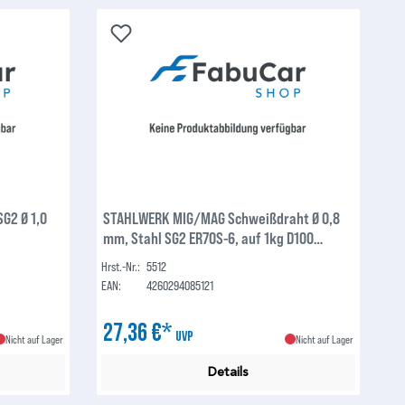
G2 Ø 1,0
STAHLWERK MIG/MAG Schweißdraht Ø 0,8
mm, Stahl SG2 ER70S-6, auf 1kg D100
Drahtrolle mit 16mm Dorn, universell
Hrst.-Nr.:
5512
einsetzbar, 2er Set
EAN:
4260294085121
27,36 €*
UVP
Nicht auf Lager
Nicht auf Lager
Details