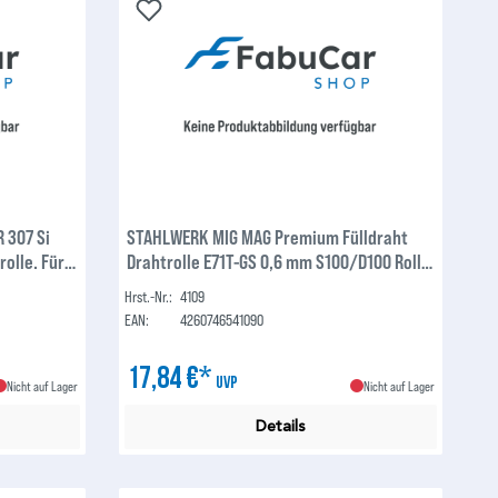
 307 Si
STAHLWERK MIG MAG Premium Fülldraht
olle. Für
Drahtrolle E71T-GS 0,6 mm S100/D100 Rolle
1 kg
Hrst.-Nr.:
4109
it hohem C-
EAN:
4260746541090
17,84 €*
UVP
Nicht auf Lager
Nicht auf Lager
Details