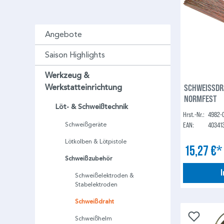
Angebote
Saison Highlights
Werkzeug &
SCHWEISSDRAHT 2 MM VE
Werkstatteinrichtung
NORMFEST
Löt- & Schweißtechnik
Hrst.-Nr.:
4982-
EAN:
40341
Schweißgeräte
Lötkolben & Lötpistole
15,27 €
Schweißzubehör
Schweißelektroden &
Stabelektroden
Schweißdraht
Schweißhelm