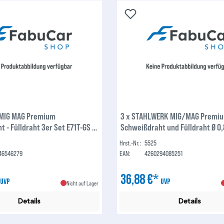
MIG MAG Premium
3 x STAHLWERK MIG/MAG Premi
 - Fülldraht 3er Set E71T-GS Ø
Schweißdraht und Fülldraht Ø 0
 D100 Drahtrolle mit 0,45 kg /
FLUX Schweißdraht E71T-GS, auf
Hrst.-Nr.:
5525
ht
Drahtrolle mit 16mm Dorn
46546279
EAN:
4260294085251
*
36,88 €*
UVP
UVP
Nicht auf Lager
Details
Details