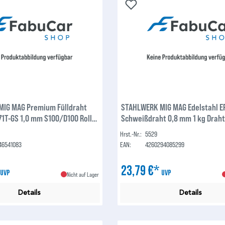
IG MAG Premium Fülldraht
STAHLWERK MIG MAG Edelstahl ER
71T-GS 1,0 mm S100/D100 Rolle
Schweißdraht 0,8 mm 1 kg Drahtr
nichtrostende, hitze- und
Hrst.-Nr.:
5529
korrosionsbeständige Stähle m
46541083
EAN:
4260294085299
Gehalt
*
23,79 €*
UVP
UVP
Nicht auf Lager
Details
Details