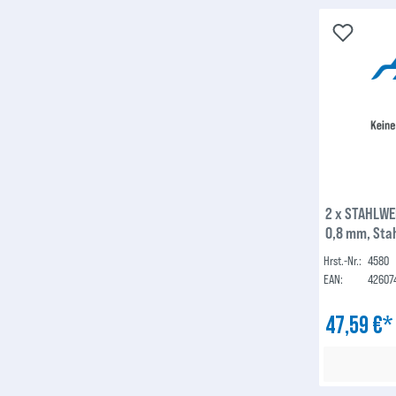
2 x STAHLWE
0,8 mm, Stah
S200/D200 D
Hrst.-Nr.:
4580
universell e
EAN:
42607
47,59 €