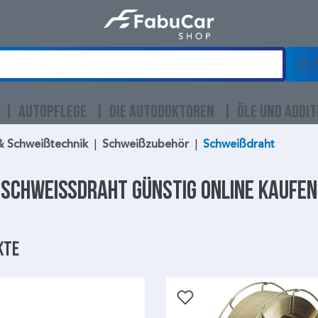
AUTOPFLEGE
DIE AUTODOKTOREN
ÖLE UND ADDIT
& Schweißtechnik
|
Schweißzubehör
|
Schweißdraht
Schweißdraht
günstig online kaufen
kte