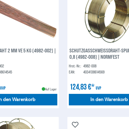
 5 KG (4982-002) |
SCHUTZGASSCHWEISSDRAHT-SPU
0,8 (4982-008) | NORMFEST
002
Hrst.-Nr.:
4982-008
38614545
EAN:
4034138614569
*
124,83 €*
UVP
UVP
Auf Lager
In den Warenkorb
In den Warenkorb