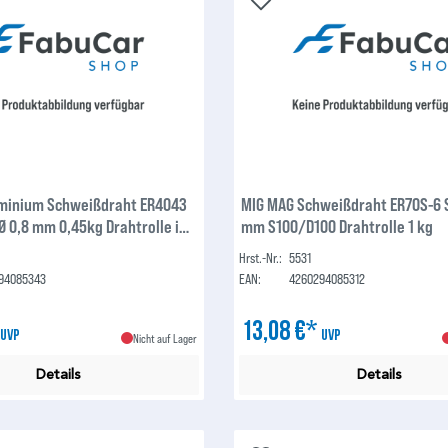
minium Schweißdraht ER4043
MIG MAG Schweißdraht ER70S-6 S
 Ø 0,8 mm 0,45kg Drahtrolle im
mm S100/D100 Drahtrolle 1 kg
Hrst.-Nr.:
5531
94085343
EAN:
4260294085312
*
13,08 €*
UVP
UVP
Nicht auf Lager
Details
Details