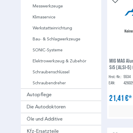
Messwerkzeuge
Klimaservice
Werkstatteinrichtung
Bau- & Schlagwerkzeuge
SONIC-Systeme
MIG MAG Alu
Elektrowerkzeug & Zubehör
Si5 (ALSI-5)
Schraubenschlüssel
2er Set
Hrst.-Nr.:
5534
EAN:
42602
Schraubendreher
Autopflege
21,41 €
Die Autodoktoren
Öle und Additive
Kfz-Ersatzteile