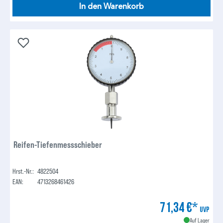
In den Warenkorb
Reifen-Tiefenmessschieber
Hrst.-Nr.:
4822504
EAN:
4713268461426
71,34 €*
UVP
Auf Lager