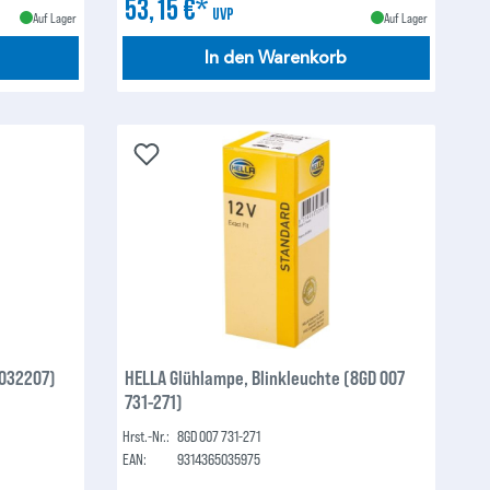
53,15 €*
UVP
Auf Lager
Auf Lager
In den Warenkorb
(032207)
HELLA Glühlampe, Blinkleuchte (8GD 007
731-271)
Hrst.-Nr.:
8GD 007 731-271
EAN:
9314365035975