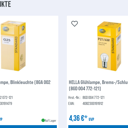
ukte
ampe, Blinkleuchte (8GA 002
HELLA Glühlampe, Brems-/Schlus
(8GD 004 772-121)
2 072-121
Hrst.-Nr.:
8GD 004 772-121
00191479
EAN:
4082300191912
4,36 €*
VP
UVP
Auf Lager