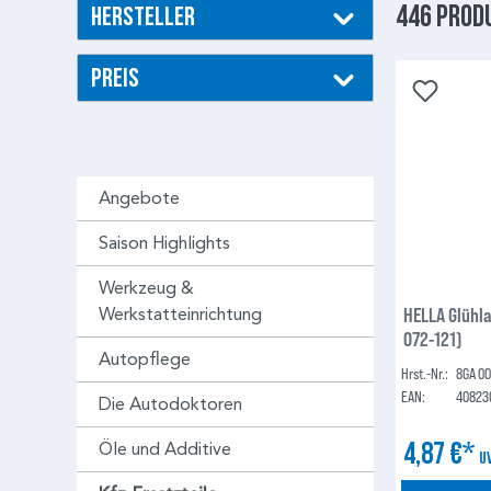
446 Prod
Hersteller
Preis
Angebote
Saison Highlights
Werkzeug &
HELLA Glühl
Werkstatteinrichtung
072-121)
Autopflege
Hrst.-Nr.:
8GA 00
EAN:
40823
Die Autodoktoren
4,87 €*
Öle und Additive
U