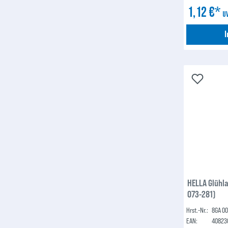
1,12 €*
U
HELLA Glühl
073-281)
Hrst.-Nr.:
8GA 00
EAN:
40823