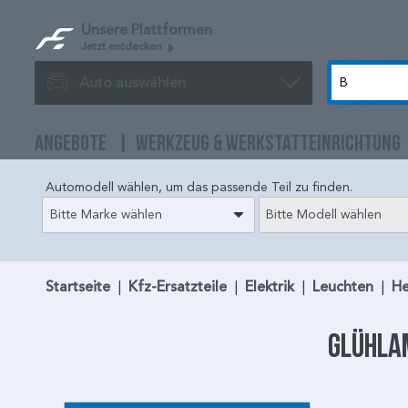
Unsere Plattformen
Jetzt entdecken
Auto auswählen
ANGEBOTE
WERKZEUG & WERKSTATTEINRICHTUNG
Automodell wählen, um das passende Teil zu finden.
Bitte Marke wählen
Bitte Modell wählen
Startseite
|
Kfz-Ersatzteile
|
Elektrik
|
Leuchten
|
He
Glühla