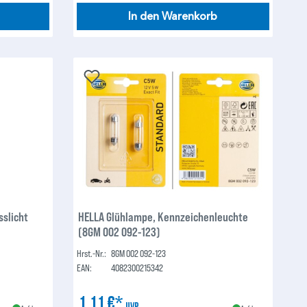
In den Warenkorb
slicht
HELLA Glühlampe, Kennzeichenleuchte
(8GM 002 092-123)
Hrst.-Nr.:
8GM 002 092-123
EAN:
4082300215342
1,11 €*
UVP