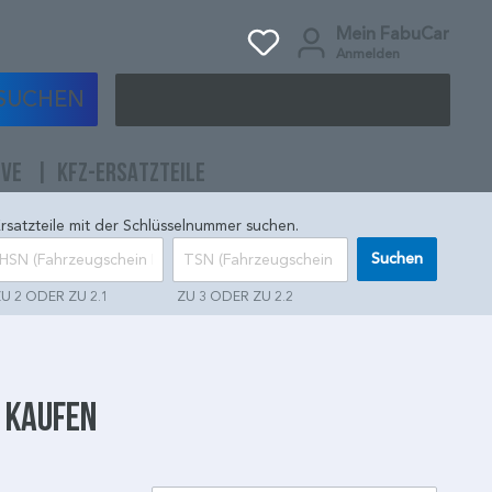
Mein FabuCar
Anmelden
SUCHEN
IVE
KFZ-ERSATZTEILE
rsatzteile mit der Schlüsselnummer suchen.
Suchen
U 2 ODER ZU 2.1
ZU 3 ODER ZU 2.2
e kaufen