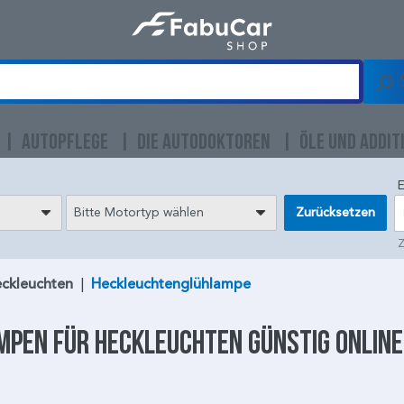
AUTOPFLEGE
DIE AUTODOKTOREN
ÖLE UND ADDIT
E
Bitte Motortyp wählen
Zurücksetzen
Z
ckleuchten
|
Heckleuchtenglühlampe
mpen
für
Heckleuchten
günstig onlin