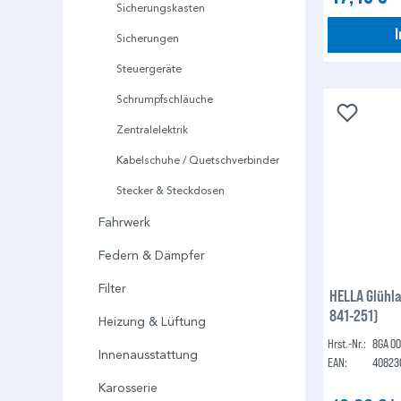
Sicherungskasten
Sicherungen
Steuergeräte
Schrumpfschläuche
Zentralelektrik
Kabelschuhe / Quetschverbinder
Stecker & Steckdosen
Fahrwerk
Federn & Dämpfer
Filter
HELLA Glühl
841-251)
Heizung & Lüftung
Hrst.-Nr.:
8GA 00
Innenausstattung
EAN:
40823
Karosserie