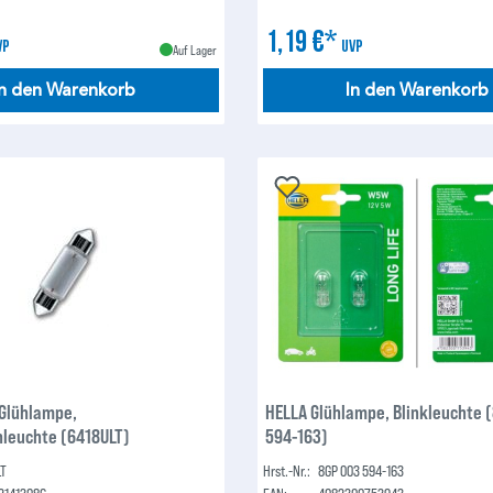
1,19 €*
VP
UVP
Auf Lager
In den Warenkorb
In den Warenkorb
Glühlampe,
HELLA Glühlampe, Blinkleuchte 
leuchte (6418ULT)
594-163)
LT
Hrst.-Nr.:
8GP 003 594-163