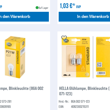
1,03 €*
VP
UVP
Auf Lager
In den Warenkorb
In den Warenkorb
ampe, Blinkleuchte (8GA 002
HELLA Glühlampe, Blinkleuchte 
071-123)
2 073-281
Hrst.-Nr.:
8GA 002 071-123
00609165
EAN:
4082300215311