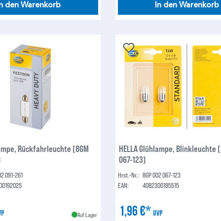
In den Warenkorb
In den Warenkorb
ampe, Rückfahrleuchte (8GM
HELLA Glühlampe, Blinkleuchte 
)
067-123)
2 091-261
Hrst.-Nr.:
8GP 002 067-123
00192025
EAN:
4082300185515
1,96 €*
VP
UVP
Auf Lager