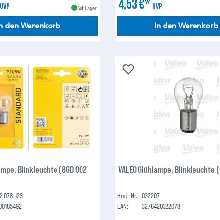
*
4,53 €*
UVP
UVP
Auf Lager
In den Warenkorb
In den Warenkorb
ampe, Blinkleuchte (8GD 002
VALEO Glühlampe, Blinkleuchte 
2 078-123
Hrst.-Nr.:
032207
00185492
EAN:
3276420322078