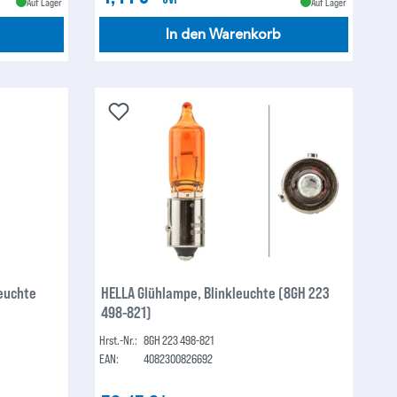
Auf Lager
Auf Lager
In den Warenkorb
euchte
HELLA Glühlampe, Blinkleuchte (8GH 223
498-821)
Hrst.-Nr.:
8GH 223 498-821
EAN:
4082300826692