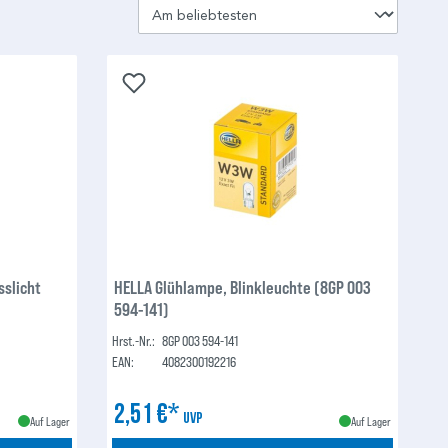
slicht
HELLA Glühlampe, Blinkleuchte (8GP 003
594-141)
Hrst.-Nr.:
8GP 003 594-141
EAN:
4082300192216
2,51 €*
UVP
Auf Lager
Auf Lager