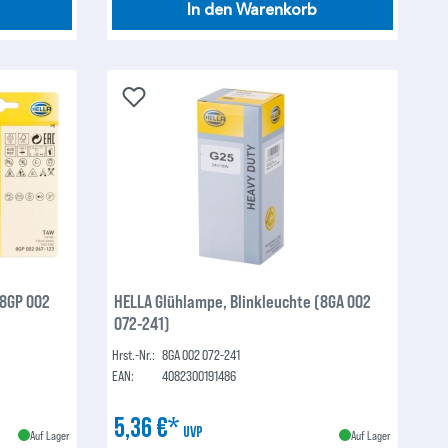
In den Warenkorb
(8GP 002
HELLA Glühlampe, Blinkleuchte (8GA 002
072-241)
Hrst.-Nr.:
8GA 002 072-241
EAN:
4082300191486
5,36 €*
UVP
Auf Lager
Auf Lager