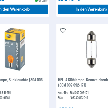
Auf Lager
In den Warenkorb
In den Warenkorb
ampe, Blinkleuchte (8GA 006
HELLA Glühlampe, Kennzeichenl
(8GM 002 092-171)
6 841-251
Hrst.-Nr.:
8GM 002 092-171
00191561
EAN:
4082300192049