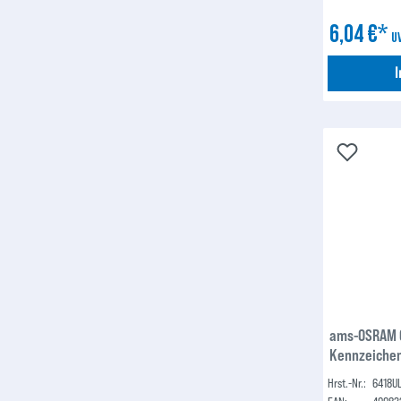
6,04 €*
U
ams-OSRAM 
Kennzeichen
Hrst.-Nr.:
6418U