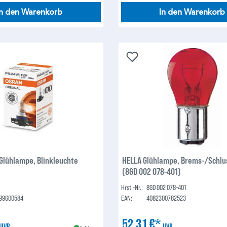
In den Warenkorb
In den Warenkorb
lühlampe, Blinkleuchte
HELLA Glühlampe, Brems-/Schlus
(8GD 002 078-401)
Hrst.-Nr.:
8GD 002 078-401
99600584
EAN:
4082300782523
*
52,31 €*
UVP
UVP