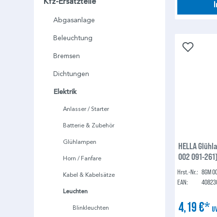
Kfz-Ersatzteile
Abgasanlage
Beleuchtung
Bremsen
Dichtungen
Elektrik
Anlasser / Starter
Batterie & Zubehör
Glühlampen
HELLA Glühl
002 091-261
Horn / Fanfare
Hrst.-Nr.:
8GM 00
Kabel & Kabelsätze
EAN:
40823
Leuchten
4,19 €*
Blinkleuchten
U