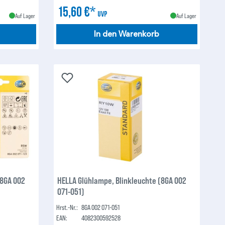
15,60 €*
UVP
Auf Lager
Auf Lager
In den Warenkorb
(8GA 002
HELLA Glühlampe, Blinkleuchte (8GA 002
071-051)
Hrst.-Nr.:
8GA 002 071-051
EAN:
4082300592528