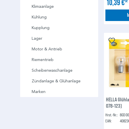
10,39 €
Klimaanlage
Kühlung
Kupplung
Lager
Motor & Antrieb
Riementrieb
Scheibenwaschanlage
Zündanlage & Glühanlage
Marken
HELLA Glühl
078-123)
Hrst.-Nr.:
8GD 00
EAN:
40823