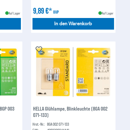
9,89 €*
UVP
Auf Lager
Auf Lager
In den Warenkorb
(8GP 003
HELLA Glühlampe, Blinkleuchte (8GA 002
071-133)
Hrst.-Nr.:
8GA 002 071-133